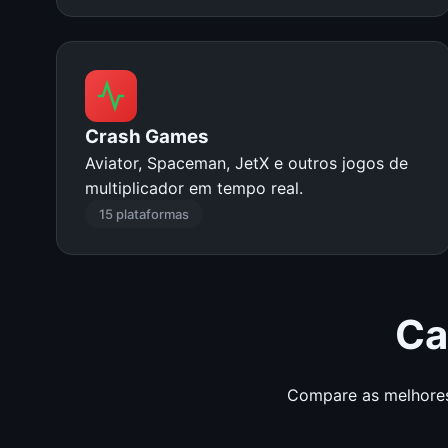
Crash Games
Aviator, Spaceman, JetX e outros jogos de
multiplicador em tempo real.
15 plataformas
Ca
Compare as melhores 