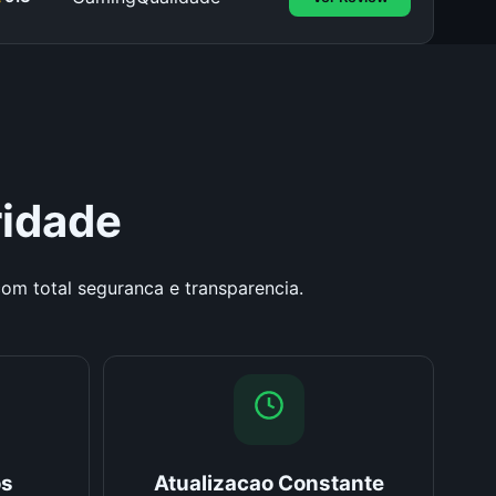
ridade
om total seguranca e transparencia.
os
Atualizacao Constante