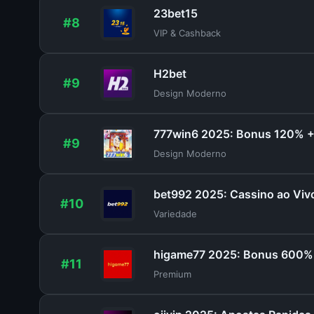
23bet15
#8
VIP & Cashback
H2bet
#9
Design Moderno
777win6 2025: Bonus 120% +
#9
Design Moderno
bet992 2025: Cassino ao Viv
#10
Variedade
higame77 2025: Bonus 600% 
#11
Premium