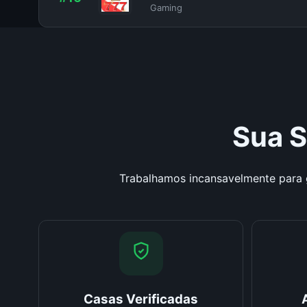
Gaming
Sua S
Trabalhamos incansavelmente para g
Casas Verificadas