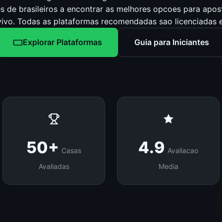
 de brasileiros a encontrar as melhores opcoes para aposta
 vivo. Todas as plataformas recomendadas sao licenciadas 
Explorar Plataformas
Guia para Iniciantes
50+
4.9
Casas
Avaliacao
Avaliadas
Media