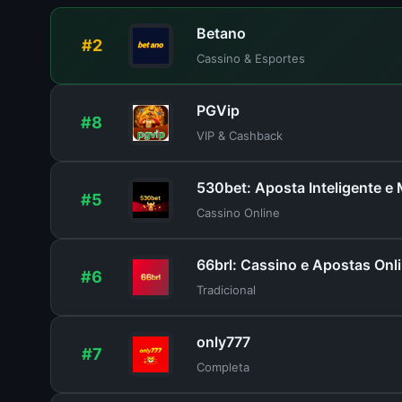
Betano
#2
Cassino & Esportes
PGVip
#8
VIP & Cashback
530bet: Aposta Inteligente e
#5
Cassino Online
66brl: Cassino e Apostas On
#6
Tradicional
only777
#7
Completa