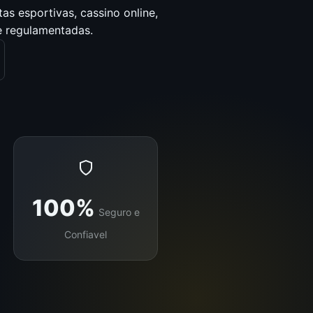
s esportivas, cassino online,
e regulamentadas.
100%
Seguro e
Confiavel