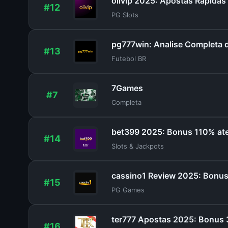
oiivip 2025: Apostas Rapida
#12
PG Slots
pg777win: Analise Completa 
#13
Futebol BR
7Games
#7
Completa
bet399 2025: Bonus 110% at
#14
Slots & Jackpots
cassino1 Review 2025: Bonus
#15
PG Games
ter777 Apostas 2025: Bonus
#16