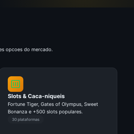
res opcoes do mercado.
Slots & Caca-niqueis
Fortune Tiger, Gates of Olympus, Sweet
Bonanza e +500 slots populares.
30 plataformas