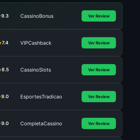
Cassino
Bonus
9.3
Ver Review
VIP
Cashback
7.4
Ver Review
Cassino
Slots
8.5
Ver Review
Esportes
Tradicao
9.0
Ver Review
Completa
Cassino
9.0
Ver Review