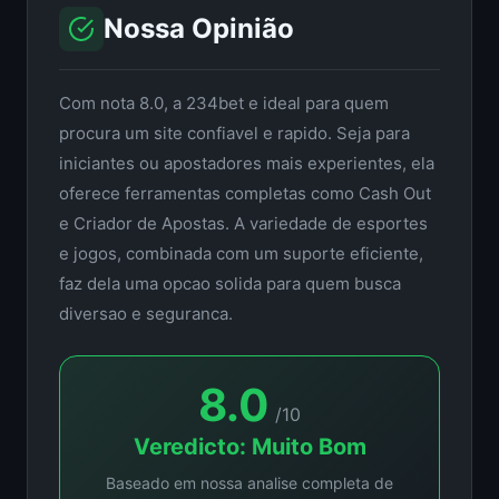
Nossa Opinião
Com nota 8.0, a 234bet e ideal para quem
procura um site confiavel e rapido. Seja para
iniciantes ou apostadores mais experientes, ela
oferece ferramentas completas como Cash Out
e Criador de Apostas. A variedade de esportes
e jogos, combinada com um suporte eficiente,
faz dela uma opcao solida para quem busca
diversao e seguranca.
8.0
/10
Veredicto: Muito Bom
Baseado em nossa analise completa de