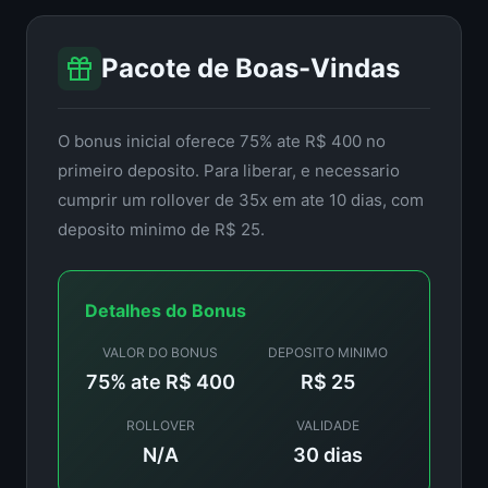
Pacote de Boas-Vindas
O bonus inicial oferece 75% ate R$ 400 no
primeiro deposito. Para liberar, e necessario
cumprir um rollover de 35x em ate 10 dias, com
deposito minimo de R$ 25.
Detalhes do Bonus
VALOR DO BONUS
DEPOSITO MINIMO
75% ate R$ 400
R$ 25
ROLLOVER
VALIDADE
N/A
30 dias