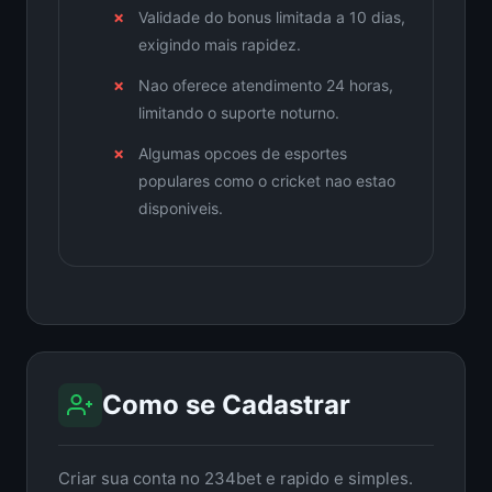
Validade do bonus limitada a 10 dias,
exigindo mais rapidez.
Nao oferece atendimento 24 horas,
limitando o suporte noturno.
Algumas opcoes de esportes
populares como o cricket nao estao
disponiveis.
Como se Cadastrar
Criar sua conta no 234bet e rapido e simples.