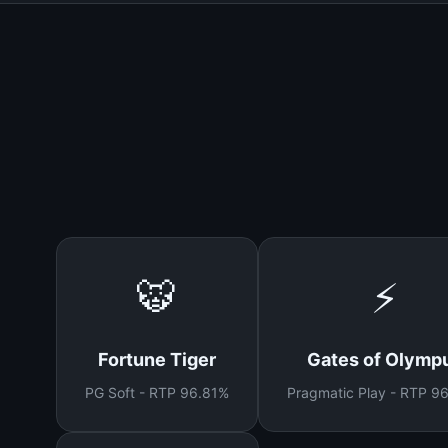
🐯
⚡
Fortune Tiger
Gates of Olymp
PG Soft - RTP 96.81%
Pragmatic Play - RTP 9