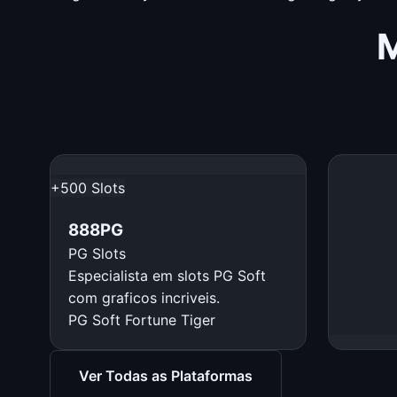
M
+500 Slots
888PG
PG Slots
Especialista em slots PG Soft
com graficos incriveis.
PG Soft
Fortune Tiger
Ver Todas as Plataformas
777Sl