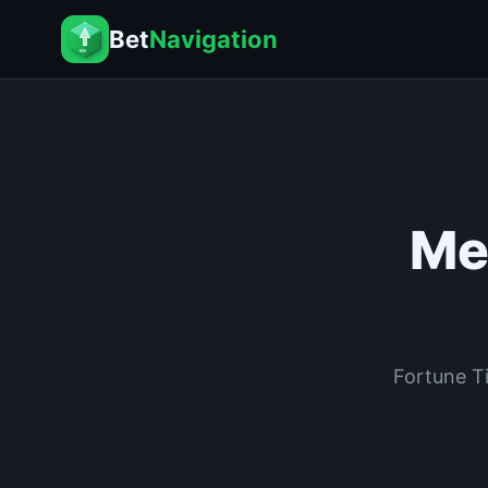
Bet
Navigation
Me
Fortune T