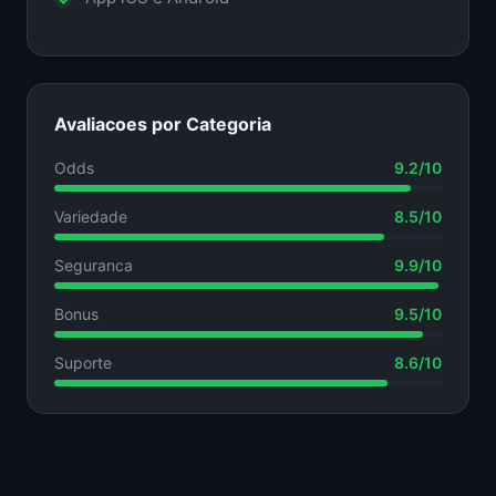
Avaliacoes por Categoria
Odds
9.2/10
Variedade
8.5/10
Seguranca
9.9/10
Bonus
9.5/10
Suporte
8.6/10