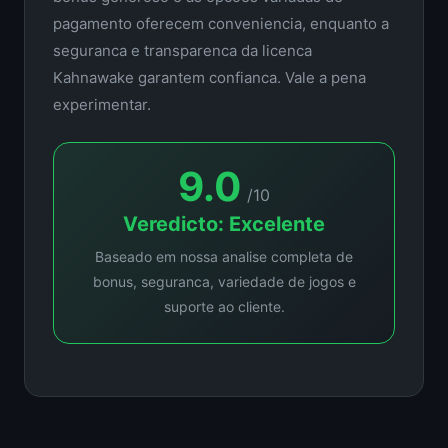
pagamento oferecem conveniencia, enquanto a
seguranca e transparenca da licenca
Kahnawake garantem confianca. Vale a pena
experimentar.
9.0
/10
Veredicto: Excelente
Baseado em nossa analise completa de
bonus, seguranca, variedade de jogos e
suporte ao cliente.