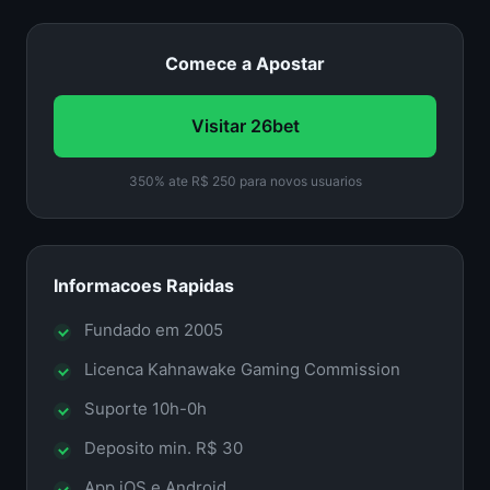
Comece a Apostar
Visitar 26bet
350% ate R$ 250 para novos usuarios
Informacoes Rapidas
Fundado em 2005
Licenca Kahnawake Gaming Commission
Suporte 10h-0h
Deposito min. R$ 30
App iOS e Android