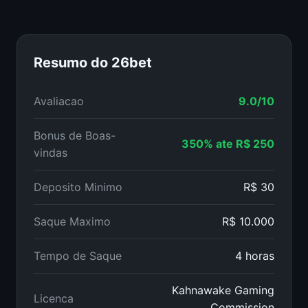
Resumo do 26bet
Avaliacao
9.0/10
Bonus de Boas-
350% ate R$ 250
vindas
Deposito Minimo
R$ 30
Saque Maximo
R$ 10.000
Tempo de Saque
4 horas
Kahnawake Gaming
Licenca
Commission