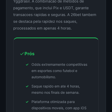
Yggdrasil. A combinacao de metodos de
pagamento, que inclui Pix e USDT, garante
transacoes rapidas e seguras. A 26bet tambem
se destaca pela rapidez nos saques,
processados em apenas 4 horas.
Prós
Odds extremamente competitivas
em esportes como futebol e
automobilismo.
Saque rapido em ate 4 horas,
mesmo nos finais de semana.
Plataforma otimizada para
dispositivos moveis, com app iOS