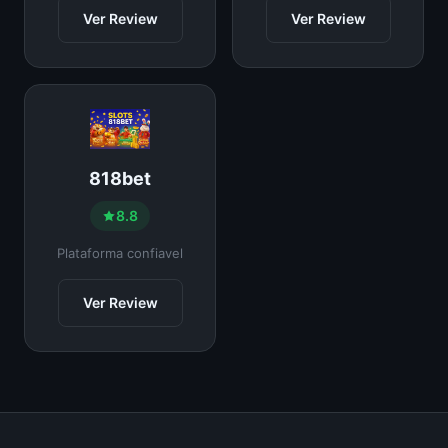
Ver Review
Ver Review
818bet
8.8
Plataforma confiavel
Ver Review