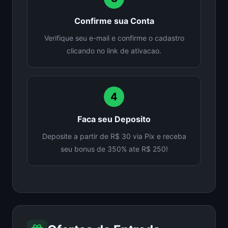
Confirme sua Conta
Verifique seu e-mail e confirme o cadastro
clicando no link de ativacao.
4
Faca seu Deposito
Deposite a partir de R$ 30 via Pix e receba
seu bonus de 350% ate R$ 250!