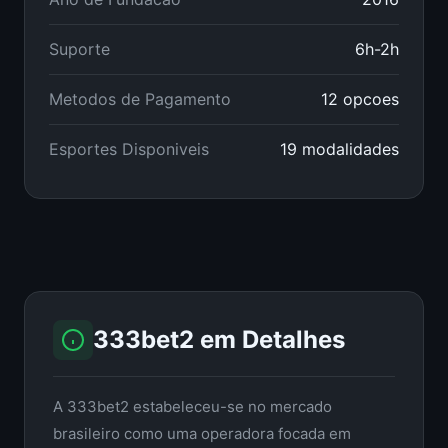
Suporte
6h-2h
Metodos de Pagamento
12 opcoes
Esportes Disponiveis
19 modalidades
333bet2 em Detalhes
A 333bet2 estabeleceu-se no mercado
brasileiro como uma operadora focada em