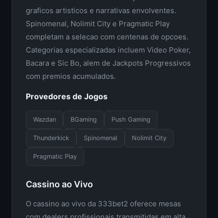
graficos artisticos e narrativas envolventes.
Spinomenal, Nolimit City e Pragmatic Play
completam a selecao com centenas de opcoes.
Categorias especializadas incluem Video Poker,
Bacara e Sic Bo, alem de Jackpots Progressivos
com premios acumulados.
Provedores de Jogos
Wazdan
BGaming
Push Gaming
Thunderkick
Spinomenal
Nolimit City
Pragmatic Play
Cassino ao Vivo
O cassino ao vivo da 333bet2 oferece mesas
com dealers profissionais transmitidas em alta