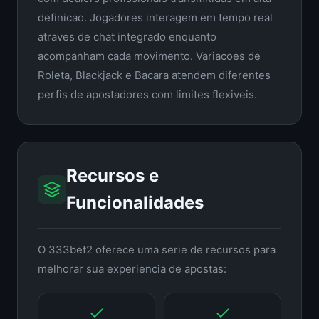
definicao. Jogadores interagem em tempo real
atraves de chat integrado enquanto
acompanham cada movimento. Variacoes de
Roleta, Blackjack e Bacara atendem diferentes
perfis de apostadores com limites flexiveis.
Recursos e
Funcionalidades
O 333bet2 oferece uma serie de recursos para
melhorar sua experiencia de apostas: