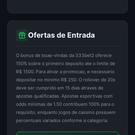
Ofertas de Entrada
O bonus de boas-vindas da 333bet2 oferece
150% sobre o primeiro deposito ate o limite de
R$ 1500. Para ativar a promocao, e necessario
depositar no minimo R$ 250. O rollover de 20x
deve ser cumprido em 15 dias atraves de
apostas qualificadas. Apostas esportivas com
odds minimas de 1.50 contribuem 100% para o
requisito, enquanto jogos de cassino possuem
percentuais variados conforme a categoria.