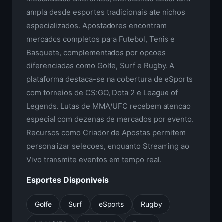
ampla desde esportes tradicionais ate nichos
especializados. Apostadores encontram
mercados completos para Futebol, Tenis e
Basquete, complementados por opcoes
diferenciadas como Golfe, Surf e Rugby. A
plataforma destaca-se na cobertura de eSports
com torneios de CS:GO, Dota 2 e League of
Legends. Lutas de MMA/UFC recebem atencao
especial com dezenas de mercados por evento.
Recursos como Criador de Apostas permitem
personalizar selecoes, enquanto Streaming ao
Vivo transmite eventos em tempo real.
Esportes Disponiveis
Golfe
Surf
eSports
Rugby