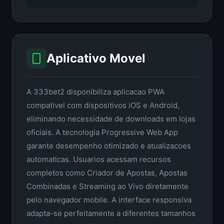
Aplicativo Movel
A 333bet2 disponibiliza aplicacao PWA
compativel com dispositivos iOS e Android,
eliminando necessidade de downloads em lojas
oficiais. A tecnologia Progressive Web App
garante desempenho otimizado e atualizacoes
automaticas. Usuarios acessam recursos
completos como Criador de Apostas, Apostas
Combinadas e Streaming ao Vivo diretamente
pelo navegador mobile. A interface responsiva
adapta-se perfeitamente a diferentes tamanhos