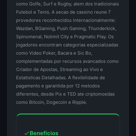
como Golfe, Surf e Rugby, alem dos tradicionais
Futebol e Tenis. A secao de cassino reune 7
provedores reconhecidos internacionalmente:
Wazdan, BGaming, Push Gaming, Thunderkick,
Spinomenal, Nolimit City e Pragmatic Play. Os
jogadores encontram categorias especializadas
como Video Poker, Bacara e Sic Bo,
complementadas por recursos avancados como
Criador de Apostas, Streaming ao Vivo e
Estatisticas Detalhadas. A flexibilidade de
pagamento e garantida por 12 metodos
diferentes, desde Pix e TED ate criptomoedas
como Bitcoin, Dogecoin e Ripple.
Benefícios