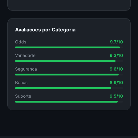
Avaliacoes por Categoria
Odds
9.7/10
Variedade
9.3/10
Seguranca
9.6/10
Bonus
8.9/10
Suporte
9.5/10