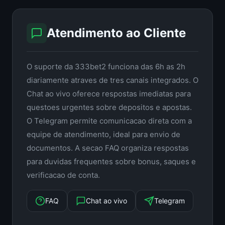
Atendimento ao Cliente
O suporte da 333bet2 funciona das 6h as 2h
diariamente atraves de tres canais integrados. O
Chat ao vivo oferece respostas imediatas para
questoes urgentes sobre depositos e apostas.
O Telegram permite comunicacao direta com a
equipe de atendimento, ideal para envio de
documentos. A secao FAQ organiza respostas
para duvidas frequentes sobre bonus, saques e
verificacao de conta.
FAQ
Chat ao vivo
Telegram