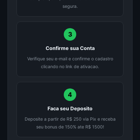
segura.
3
Confirme sua Conta
Verifique seu e-mail e confirme o cadastro
clicando no link de ativacao.
4
Faca seu Deposito
Deposite a partir de R$ 250 via Pix e receba
seu bonus de 150% ate R$ 1500!