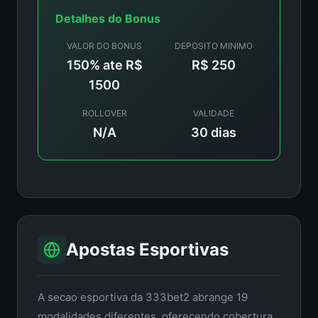
Detalhes do Bonus
VALOR DO BONUS
DEPOSITO MINIMO
150% ate R$
R$ 250
1500
ROLLOVER
VALIDADE
N/A
30 dias
Apostas Esportivas
A secao esportiva da 333bet2 abrange 19
modalidades diferentes, oferecendo cobertura