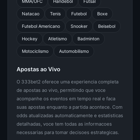
MMA/UFC
Handebol
Futsal
Natacao
Tenis
Futebol
Boxe
Futebol Americano
Snooker
Beisebol
Hockey
Atletismo
Badminton
Motociclismo
Automobilismo
Apostas ao Vivo
O 333bet2 oferece uma experiencia completa
de apostas ao vivo, permitindo que voce
acompanhe os eventos em tempo real e faca
suas apostas enquanto a partida acontece. Com
odds atualizadas automaticamente e estatisticas
detalhadas, voce tem todas as informacoes
necessarias para tomar decisoes estrategicas.