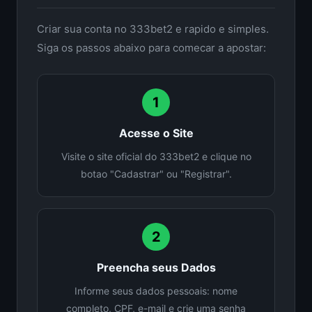
Criar sua conta no 333bet2 e rapido e simples.
Siga os passos abaixo para comecar a apostar:
1
Acesse o Site
Visite o site oficial do 333bet2 e clique no
botao "Cadastrar" ou "Registrar".
2
Preencha seus Dados
Informe seus dados pessoais: nome
completo, CPF, e-mail e crie uma senha