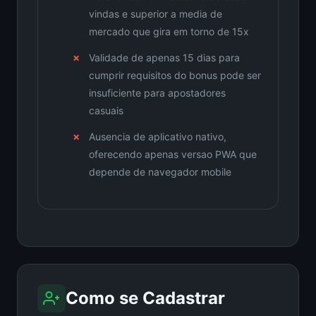
vindas e superior a media de
mercado que gira em torno de 15x
Validade de apenas 15 dias para
cumprir requisitos do bonus pode ser
insuficiente para apostadores
casuais
Ausencia de aplicativo nativo,
oferecendo apenas versao PWA que
depende de navegador mobile
Como se Cadastrar