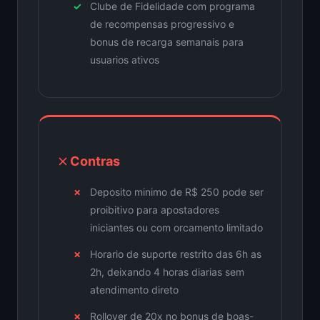
Clube de Fidelidade com programa
de recompensas progressivo e
bonus de recarga semanais para
usuarios ativos
Contras
Deposito minimo de R$ 250 pode ser
proibitivo para apostadores
iniciantes ou com orcamento limitado
Horario de suporte restrito das 6h as
2h, deixando 4 horas diarias sem
atendimento direto
Rollover de 20x no bonus de boas-