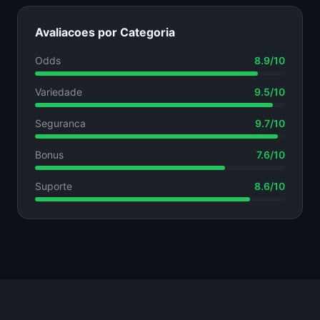
Avaliacoes por Categoria
Odds
8.9/10
Variedade
9.5/10
Seguranca
9.7/10
Bonus
7.6/10
Suporte
8.6/10