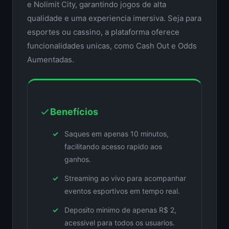
e Nolimit City, garantindo jogos de alta
qualidade e uma experiencia imersiva. Seja para
esportes ou cassino, a plataforma oferece
funcionalidades unicas, como Cash Out e Odds
Aumentadas.
Benefícios
Saques em apenas 10 minutos,
facilitando acesso rapido aos
ganhos.
Streaming ao vivo para acompanhar
eventos esportivos em tempo real.
Deposito minimo de apenas R$ 2,
acessivel para todos os usuarios.