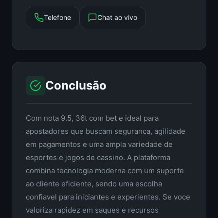
Telefone
Chat ao vivo
Conclusão
Com nota 9.5, 36t com bet e ideal para
apostadores que buscam seguranca, agilidade
em pagamentos e uma ampla variedade de
esportes e jogos de cassino. A plataforma
combina tecnologia moderna com um suporte
ao cliente eficiente, sendo uma escolha
confiavel para iniciantes e experientes. Se voce
valoriza rapidez em saques e recursos