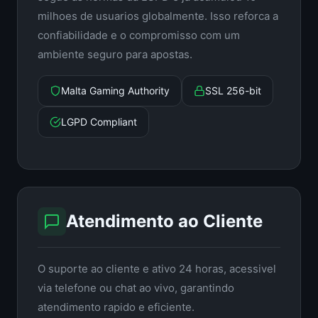
milhoes de usuarios globalmente. Isso reforca a
confiabilidade e o compromisso com um
ambiente seguro para apostas.
Malta Gaming Authority
SSL 256-bit
LGPD Compliant
Atendimento ao Cliente
O suporte ao cliente e ativo 24 horas, acessivel
via telefone ou chat ao vivo, garantindo
atendimento rapido e eficiente.