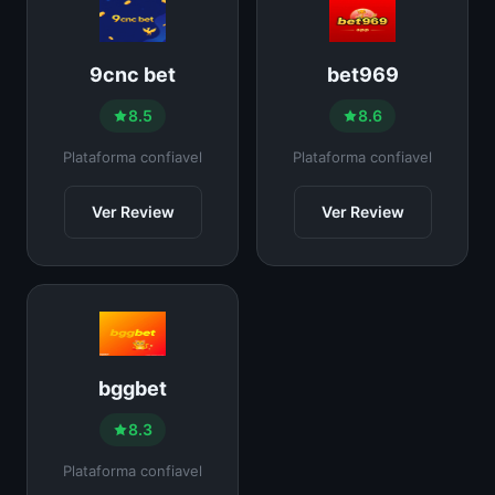
9cnc bet
bet969
8.5
8.6
Plataforma confiavel
Plataforma confiavel
Ver Review
Ver Review
bggbet
8.3
Plataforma confiavel