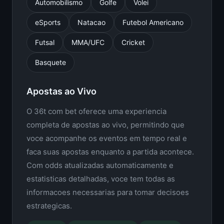
Automobilismo
Golfe
Volei
eSports
Natacao
Futebol Americano
Futsal
MMA/UFC
Cricket
Basquete
Apostas ao Vivo
O 36t com bet oferece uma experiencia
completa de apostas ao vivo, permitindo que
voce acompanhe os eventos em tempo real e
faca suas apostas enquanto a partida acontece.
Com odds atualizadas automaticamente e
estatisticas detalhadas, voce tem todas as
informacoes necessarias para tomar decisoes
estrategicas.