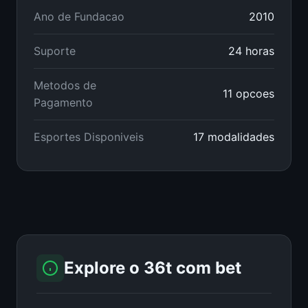
Ano de Fundacao
2010
Suporte
24 horas
Metodos de
11 opcoes
Pagamento
Esportes Disponiveis
17 modalidades
Explore o 36t com bet