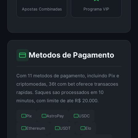
Apostas Combinadas
Programa VIP
Metodos de Pagamento
Com 11 metodos de pagamento, incluindo Pix e
criptomoedas, 36t com bet oferece transacoes
rapidas. Saques sao processados em 10
minutos, com limite de ate R$ 20.000.
Pix
AstroPay
USDC
Ethereum
USDT
Elo