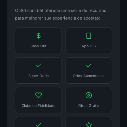
O 36t com bet oferece uma serie de recursos
para melhorar sua experiencia de apostas:
Cash Out
App iOS
Super Odds
Odds Aumentadas
Clube de Fidelidade
Giros Gratis