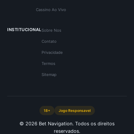
Cassino Ao Vivo
INSTITUCIONAL
Sobre Nos
Contato
Privacidade
Termos
Sitemap
18+
Jogo Responsavel
© 2026 Bet Navigation. Todos os direitos
reservados.