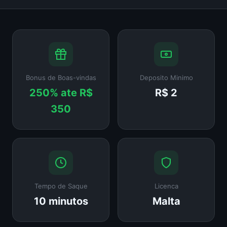
Bonus de Boas-vindas
Deposito Minimo
250% ate R$
R$ 2
350
Tempo de Saque
Licenca
10 minutos
Malta