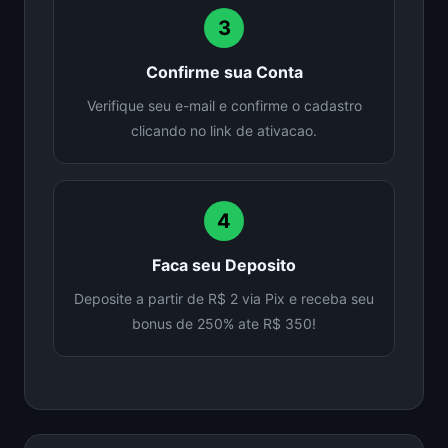
3
Confirme sua Conta
Verifique seu e-mail e confirme o cadastro
clicando no link de ativacao.
4
Faca seu Deposito
Deposite a partir de R$ 2 via Pix e receba seu
bonus de 250% ate R$ 350!