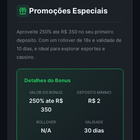
Promoções Especiais
Aproveite 250% ate R$ 350 no seu primeiro
deposito. Com um rollover de 18x e validade de
10 dias, e ideal para explorar esportes e
cassino.
Detalhes do Bonus
VALOR DO BONUS
DEPOSITO MINIMO
250% ate R$
R$ 2
350
ROLLOVER
VALIDADE
N/A
30 dias