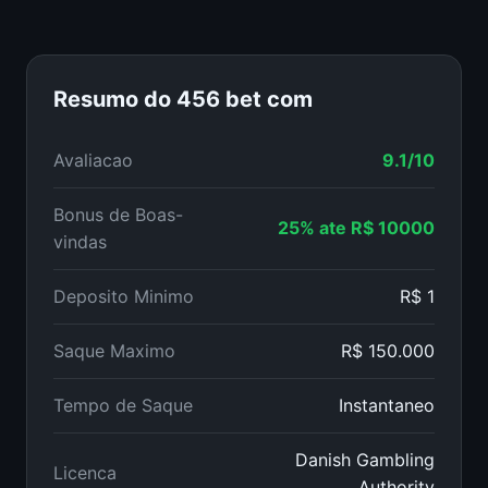
Resumo do 456 bet com
Avaliacao
9.1/10
Bonus de Boas-
25% ate R$ 10000
vindas
Deposito Minimo
R$ 1
Saque Maximo
R$ 150.000
Tempo de Saque
Instantaneo
Danish Gambling
Licenca
Authority