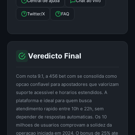
Central de ajuda
Chat ao vivo
Twitter/X
FAQ
Veredicto Final
Com nota 9.1, a 456 bet com se consolida como
opcao confiavel para apostadores que valorizam
suporte acessivel e horarios estendidos. A
plataforma e ideal para quem busca
atendimento rapido entre 10h e 22h, sem
depender de respostas automaticas. Os 10
milhoes de usuarios comprovam a solidez da
operacao iniciada em 2024. O bonus de 25% ate