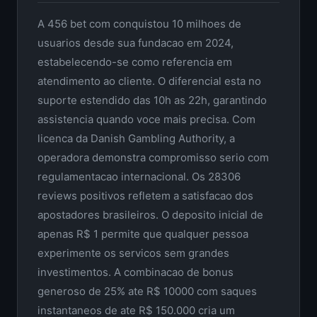
A 456 bet com conquistou 10 milhoes de
usuarios desde sua fundacao em 2024,
estabelecendo-se como referencia em
atendimento ao cliente. O diferencial esta no
suporte estendido das 10h as 22h, garantindo
assistencia quando voce mais precisa. Com
licenca da Danish Gambling Authority, a
operadora demonstra compromisso serio com
regulamentacao internacional. Os 28306
reviews positivos refletem a satisfacao dos
apostadores brasileiros. O deposito inicial de
apenas R$ 1 permite que qualquer pessoa
experimente os servicos sem grandes
investimentos. A combinacao de bonus
generoso de 25% ate R$ 10000 com saques
instantaneos de ate R$ 150.000 cria um