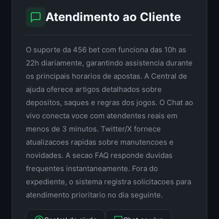
Atendimento ao Cliente
O suporte da 456 bet com funciona das 10h as
22h diariamente, garantindo assistencia durante
os principais horarios de apostas. A Central de
ajuda oferece artigos detalhados sobre
depositos, saques e regras dos jogos. O Chat ao
vivo conecta voce com atendentes reais em
menos de 3 minutos. Twitter/X fornece
atualizacoes rapidas sobre manutencoes e
novidades. A secao FAQ responde duvidas
frequentes instantaneamente. Fora do
expediente, o sistema registra solicitacoes para
atendimento prioritario no dia seguinte.