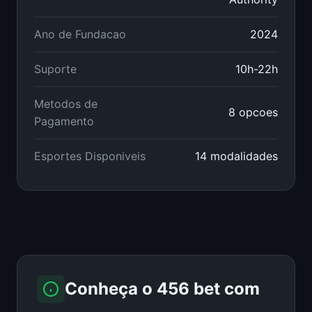
Ano de Fundacao
2024
Suporte
10h-22h
Metodos de
8 opcoes
Pagamento
Esportes Disponiveis
14 modalidades
Conheça o 456 bet com