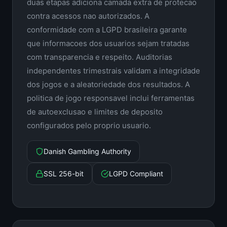
duas etapas adiciona camada extra de protecao
contra acessos nao autorizados. A
conformidade com a LGPD brasileira garante
que informacoes dos usuarios sejam tratadas
com transparencia e respeito. Auditorias
independentes trimestrais validam a integridade
dos jogos e a aleatoriedade dos resultados. A
politica de jogo responsavel inclui ferramentas
de autoexclusao e limites de deposito
configurados pelo proprio usuario.
Danish Gambling Authority
SSL 256-bit
LGPD Compliant