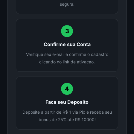
segura.
3
Confirme sua Conta
Verifique seu e-mail e confirme o cadastro
clicando no link de ativacao.
4
Faca seu Deposito
Deposite a partir de R$ 1 via Pix e receba seu
bonus de 25% ate R$ 10000!