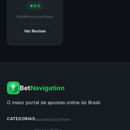
9.6
Plataforma confiavel
Ver Review
Bet
Navigation
O maior portal de apostas online do Brasil.
CATEGORIAS
Apostas Esportivas