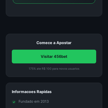
Comece a Apostar
Visitar 456bet
175% ate R$ 100 para novos usuarios
Informacoes Rapidas
Fundado em 2013