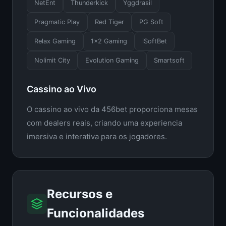
NetEnt
Thunderkick
Yggdrasil
Pragmatic Play
Red Tiger
PG Soft
Relax Gaming
1x2 Gaming
iSoftBet
Nolimit City
Evolution Gaming
Smartsoft
Cassino ao Vivo
O cassino ao vivo da 456bet proporciona mesas
com dealers reais, criando uma experiencia
imersiva e interativa para os jogadores.
Recursos e
Funcionalidades