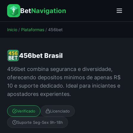
Bet
Navigation
Inicio
/
Plataformas
/
456bet
456bet Brasil
456bet combina seguranca e diversidade,
oferecendo depositos minimos de apenas R$
10 e suporte dedicado. Ideal para iniciantes e
apostadores experientes.
Verificado
Licenciado
Suporte Seg-Sex 9h-18h