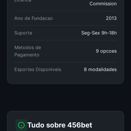
Commission
Ano de Fundacao
2013
Suporte
Seg-Sex 9h-18h
Metodos de
9 opcoes
Pagamento
Esportes Disponiveis
8 modalidades
Tudo sobre 456bet