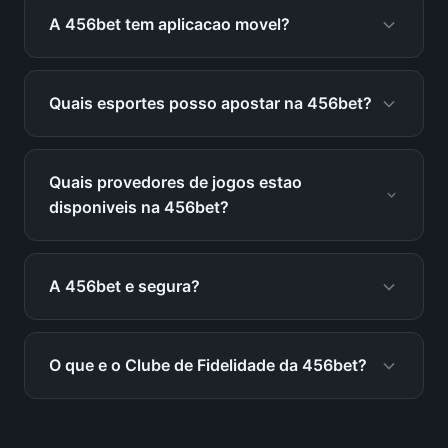
A 456bet tem aplicacao movel?
Quais esportes posso apostar na 456bet?
Quais provedores de jogos estao
disponiveis na 456bet?
A 456bet e segura?
O que e o Clube de Fidelidade da 456bet?