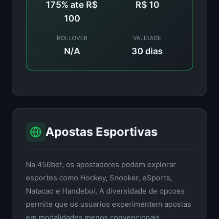
175% ate R$
R$ 10
100
ROLLOVER
VALIDADE
N/A
30 dias
Apostas Esportivas
Na 456bet, os apostadores podem explorar
esportes como Hockey, Snooker, eSports,
Natacao e Handebol. A diversidade de opcoes
permite que os usuarios experimentem apostas
em modalidades menos convencionais.