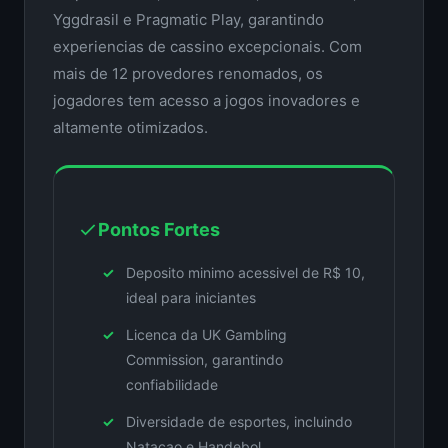
Yggdrasil e Pragmatic Play, garantindo
experiencias de cassino excepcionais. Com
mais de 12 provedores renomados, os
jogadores tem acesso a jogos inovadores e
altamente otimizados.
Pontos Fortes
Deposito minimo acessivel de R$ 10,
ideal para iniciantes
Licenca da UK Gambling
Commission, garantindo
confiabilidade
Diversidade de esportes, incluindo
Natacao e Handebol