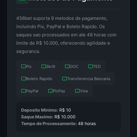
456bet suporta 9 metodos de pagamento,
incluindo Pix, PayPal e Boleto Rapido. Os
saques sao processados em ate 48 horas com
limite de R$ 10.000, oferecendo agilidade e
seguranca.
Pix
Skrill
DOC
TED
Boleto Rapido
Transferencia Bancaria
PayPal
PicPay
Visa
Deposito Minimo:
R$ 10
Saque Maximo:
R$ 10.000
Tempo de Processamento:
48 horas