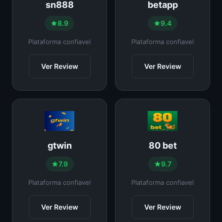
sn888
betapp
8.9
9.4
Plataforma confiavel
Plataforma confiavel
Ver Review
Ver Review
gtwin
80 bet
7.9
9.7
Plataforma confiavel
Plataforma confiavel
Ver Review
Ver Review