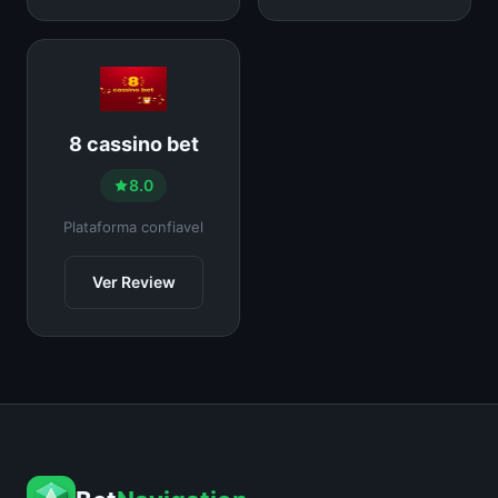
8 cassino bet
8.0
Plataforma confiavel
Ver Review