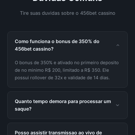
Tire suas duvidas sobre o 456bet cassino
Como funciona o bonus de 350% do
456bet cassino?
O bonus de 350% e ativado no primeiro deposito
de no minimo R$ 200, limitado a R$ 350. Ele
possui rollover de 32x e validade de 14 dias.
Quanto tempo demora para processar um
saque?
Posso assistir transmissao ao vivo de