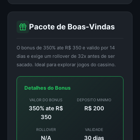
Pacote de Boas-Vindas
O bonus de 350% ate R$ 350 e valido por 14
dias e exige um rollover de 32x antes de ser
sacado. Ideal para explorar jogos do cassino.
Detalhes do Bonus
VALOR DO BONUS
DEPOSITO MINIMO
350% ate R$
R$ 200
350
ROLLOVER
VALIDADE
N/A
30 dias