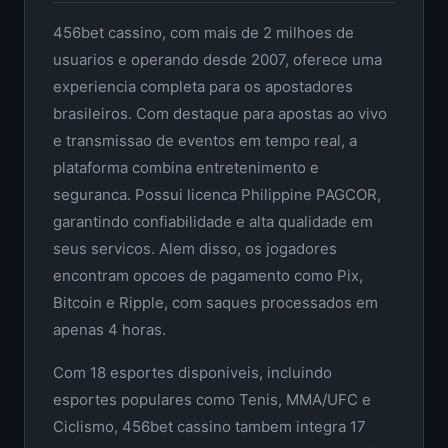
456bet cassino, com mais de 2 milhoes de
usuarios e operando desde 2007, oferece uma
experiencia completa para os apostadores
brasileiros. Com destaque para apostas ao vivo
e transmissao de eventos em tempo real, a
plataforma combina entretenimento e
seguranca. Possui licenca Philippine PAGCOR,
garantindo confiabilidade e alta qualidade em
seus servicos. Alem disso, os jogadores
encontram opcoes de pagamento como Pix,
Bitcoin e Ripple, com saques processados em
apenas 4 horas.
Com 18 esportes disponiveis, incluindo
esportes populares como Tenis, MMA/UFC e
Ciclismo, 456bet cassino tambem integra 17