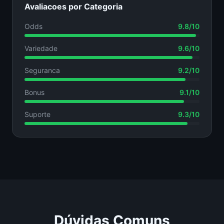
Avaliacoes por Categoria
Odds
9.8/10
Variedade
9.6/10
Seguranca
9.2/10
Bonus
9.1/10
Suporte
9.3/10
Dúvidas Comuns