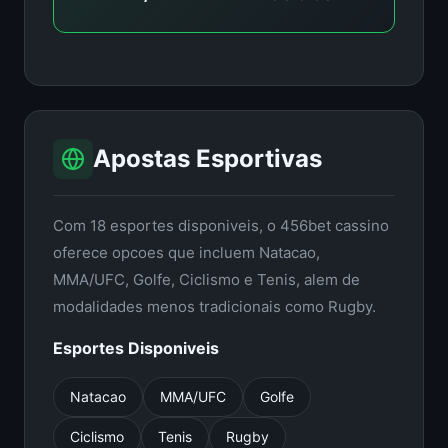
Apostas Esportivas
Com 18 esportes disponiveis, o 456bet cassino
oferece opcoes que incluem Natacao,
MMA/UFC, Golfe, Ciclismo e Tenis, alem de
modalidades menos tradicionais como Rugby.
Esportes Disponiveis
Natacao
MMA/UFC
Golfe
Ciclismo
Tenis
Rugby