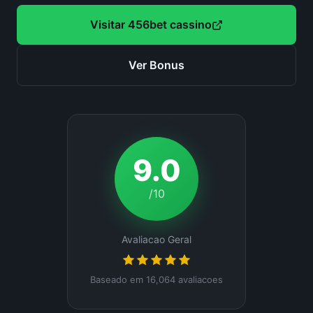
Visitar 456bet cassino
Ver Bonus
9.0
/10
Avaliacao Geral
Baseado em 16,064 avaliacoes