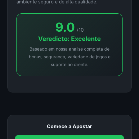
ambiente seguro e de alta qualidade.
9.0
/10
Veredicto: Excelente
Baseado em nossa analise completa de
bonus, seguranca, variedade de jogos e
suporte ao cliente.
Comece a Apostar