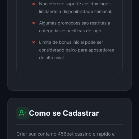
Nao oferece suporte aos domingos,
limitando a disponibilidade semanal.
Algumas promocoes sao restritas a
categorias especificas de jogo.
Limite de bonus inicial pode ser
considerado baixo para apostadores
de alto nivel.
Como se Cadastrar
Criar sua conta no 456bet cassino e rapido e