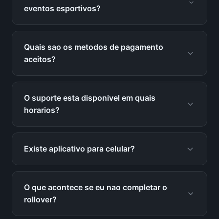
eventos esportivos?
Quais sao os metodos de pagamento
aceitos?
O suporte esta disponivel em quais
horarios?
Existe aplicativo para celular?
O que acontece se eu nao completar o
rollover?