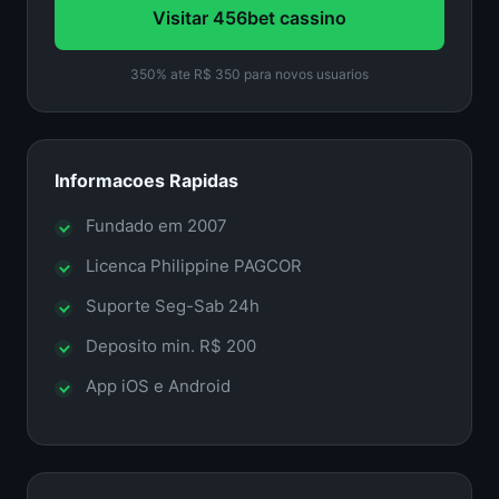
Visitar 456bet cassino
350% ate R$ 350 para novos usuarios
Informacoes Rapidas
Fundado em 2007
Licenca Philippine PAGCOR
Suporte Seg-Sab 24h
Deposito min. R$ 200
App iOS e Android