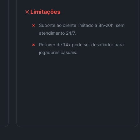
Limitações
,
Suporte ao cliente limitado a 8h-20h, sem
atendimento 24/7.
Rollover de 14x pode ser desafiador para
jogadores casuais.