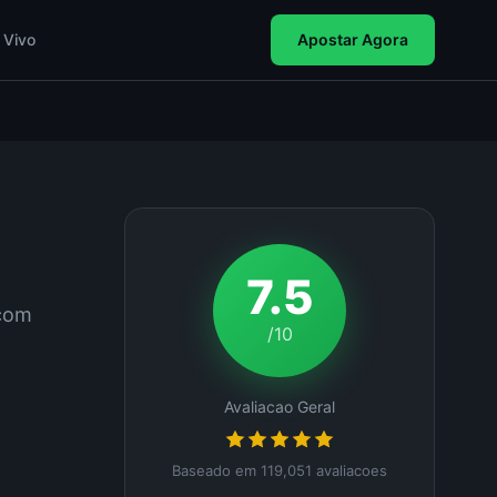
 Vivo
Apostar Agora
7.5
 com
/10
Avaliacao Geral
Baseado em 119,051 avaliacoes