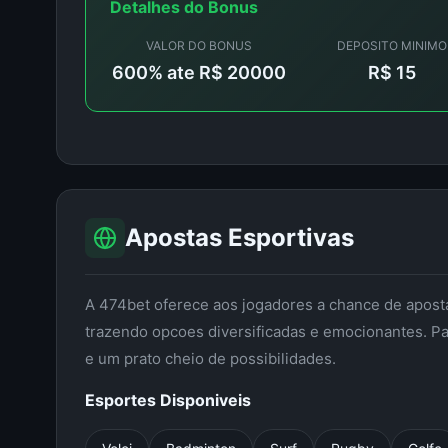
Detalhes do Bonus
VALOR DO BONUS
DEPOSITO MINIMO
600% ate R$ 20000
R$ 15
Apostas Esportivas
A 474bet oferece aos jogadores a chance de aposta
trazendo opcoes diversificadas e emocionantes. Para
e um prato cheio de possibilidades.
Esportes Disponiveis