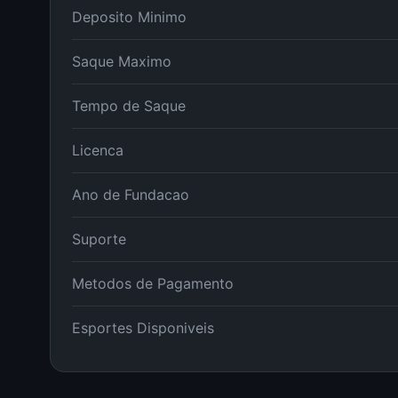
Deposito Minimo
Saque Maximo
Tempo de Saque
Licenca
Ano de Fundacao
Suporte
Metodos de Pagamento
Esportes Disponiveis