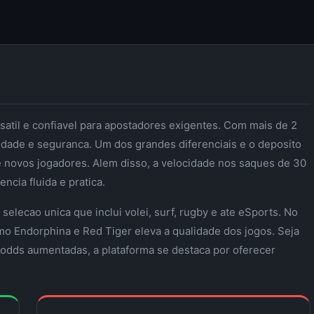
atil e confiavel para apostadores exigentes. Com mais de 2
lidade e seguranca. Um dos grandes diferenciais e o deposito
de novos jogadores. Alem disso, a velocidade nos saques de 30
ncia fluida e pratica.
lecao unica que inclui volei, surf, rugby e ate eSports. No
o Endorphina e Red Tiger eleva a qualidade dos jogos. Seja
 odds aumentadas, a plataforma se destaca por oferecer