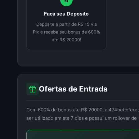
4
Faca seu Deposito
Deposite a partir de R$ 15 via
Pix e receba seu bonus de 600%
ate R$ 20000!
Ofertas de Entrada
Com 600% de bonus ate R$ 20000, a 474bet oferec
ser utilizado em ate 7 dias e possui um rollover de