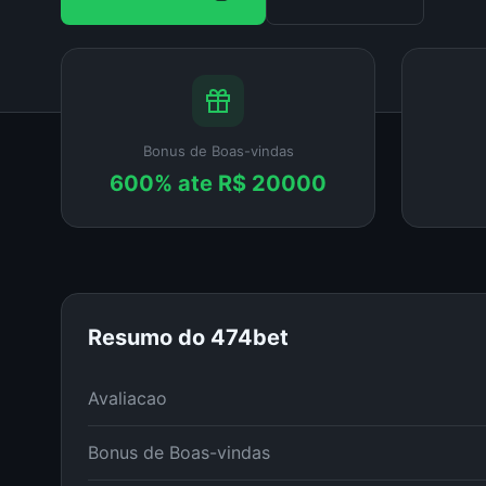
Bonus de Boas-vindas
600% ate R$ 20000
Resumo do 474bet
Avaliacao
Bonus de Boas-vindas