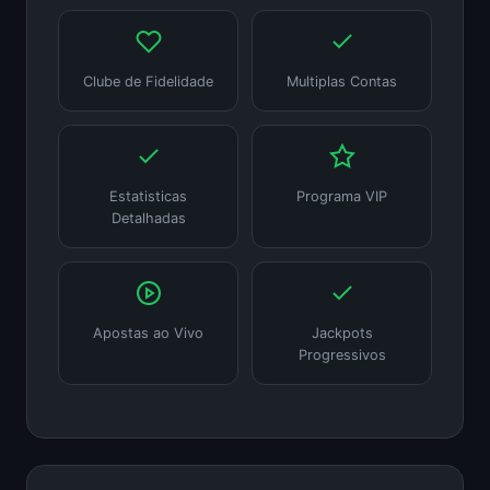
Clube de Fidelidade
Multiplas Contas
Estatisticas
Programa VIP
Detalhadas
Apostas ao Vivo
Jackpots
Progressivos