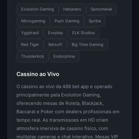
Evolution Gaming
Habanero
Spinomenal
Microgaming
Push Gaming
Spribe
Yggdrasil
Evoplay
ELK Studios
Red Tiger
Betsoft
Big Time Gaming
Thunderkick
Endorphina
Cassino ao Vivo
O cassino ao vivo da 488 bet app e operado
principalmente pela Evolution Gaming,
oferecendo mesas de Roleta, Blackjack,
Baccarat e Poker com dealers profissionais em
tempo real. As transmissoes em HD criam
atmosfera imersiva de cassino fisico, com
multiplas cameras e chat interativo. Mesas VIP