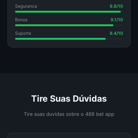
Seguranca
9.8/10
Bonus
9.1/10
Suporte
8.4/10
Tire Suas Dúvidas
Tire suas duvidas sobre o 488 bet app