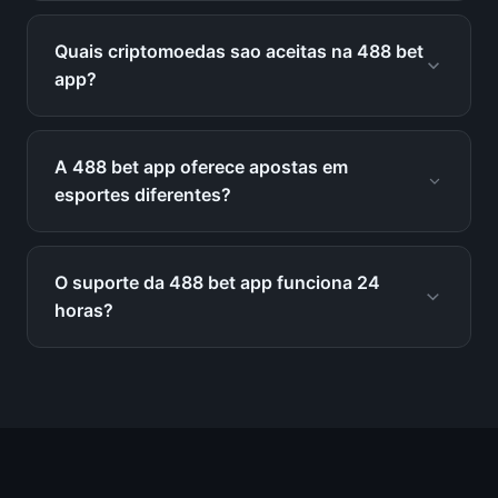
Quais criptomoedas sao aceitas na 488 bet
app?
A 488 bet app oferece apostas em
esportes diferentes?
O suporte da 488 bet app funciona 24
horas?