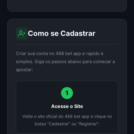
Como se Cadastrar
Criar sua conta no 488 bet app e rapido e
simples. Siga os passos abaixo para comecar a
apostar:
1
Acesse o Site
Visite o site oficial do 488 bet app e clique no
botao "Cadastrar" ou "Registrar".