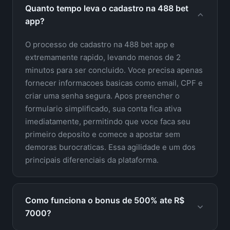
Quanto tempo leva o cadastro na 488 bet
app?
O processo de cadastro na 488 bet app e
extremamente rapido, levando menos de 2
minutos para ser concluido. Voce precisa apenas
fornecer informacoes basicas como email, CPF e
criar uma senha segura. Apos preencher o
formulario simplificado, sua conta fica ativa
imediatamente, permitindo que voce faca seu
primeiro deposito e comece a apostar sem
demoras burocraticas. Essa agilidade e um dos
principais diferenciais da plataforma.
Como funciona o bonus de 500% ate R$
7000?