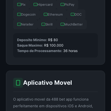
Pix
Hipercard
PicPay
Dogecoin
Ethereum
DOC
Neteller
Skrill
MuchBetter
Deposito Minimo:
R$ 80
Saque Maximo:
R$ 100.000
Tempo de Processamento:
36 horas
Aplicativo Movel
O aplicativo movel da 488 bet app funciona
perfeitamente em dispositivos iOS e Android,