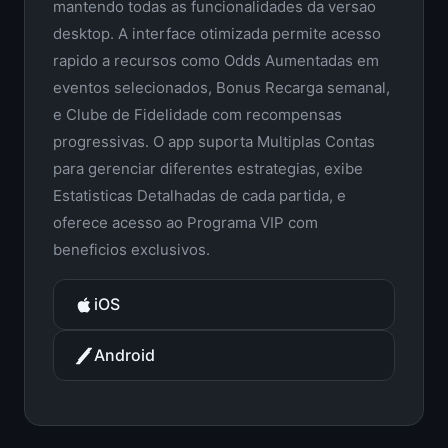
mantendo todas as funcionalidades da versao
desktop. A interface otimizada permite acesso
rapido a recursos como Odds Aumentadas em
eventos selecionados, Bonus Recarga semanal,
e Clube de Fidelidade com recompensas
progressivas. O app suporta Multiplas Contas
para gerenciar diferentes estrategias, exibe
Estatisticas Detalhadas de cada partida, e
oferece acesso ao Programa VIP com
beneficios exclusivos.
iOS
Android