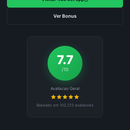
Ver Bonus
7.7
/10
Avaliacao Geral
Baseado em 102,213 avaliacoes