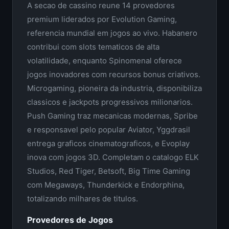
A secao de cassino reune 14 provedores
premium liderados por Evolution Gaming,
referencia mundial em jogos ao vivo. Habanero
contribui com slots tematicos de alta
volatilidade, enquanto Spinomenal oferece
jogos inovadores com recursos bonus criativos.
Microgaming, pioneira da industria, disponibiliza
classicos e jackpots progressivos milionarios.
Push Gaming traz mecanicas modernas, Spribe
e responsavel pelo popular Aviator, Yggdrasil
entrega graficos cinematograficos, e Evoplay
inova com jogos 3D. Completam o catalogo ELK
Studios, Red Tiger, Betsoft, Big Time Gaming
com Megaways, Thunderkick e Endorphina,
totalizando milhares de titulos.
Provedores de Jogos