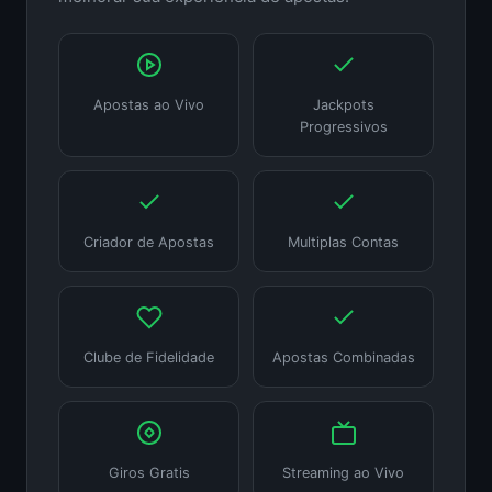
Apostas ao Vivo
Jackpots
Progressivos
Criador de Apostas
Multiplas Contas
Clube de Fidelidade
Apostas Combinadas
Giros Gratis
Streaming ao Vivo