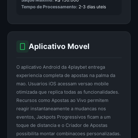
Tempo de Processamento:
2-3 dias uteis
Aplicativo Movel
O aplicativo Android da 4playbet entrega
experiencia completa de apostas na palma da
mao. Usuarios iOS acessam versao mobile
otimizada que replica todas as funcionalidades.
Recursos como Apostas ao Vivo permitem
reagir instantaneamente a mudancas nos
eventos, Jackpots Progressivos ficam a um
toque de distancia e o Criador de Apostas
possibilita montar combinacoes personalizadas.