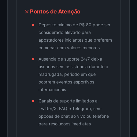
Pontos de Atenção
Deposito minimo de R$ 80 pode ser
considerado elevado para
apostadores iniciantes que preferem
comecar com valores menores
Ausencia de suporte 24/7 deixa
usuarios sem assistencia durante a
madrugada, periodo em que
ocorrem eventos esportivos
internacionais
Canais de suporte limitados a
Twitter/X, FAQ e Telegram, sem
opcoes de chat ao vivo ou telefone
para resolucoes imediatas