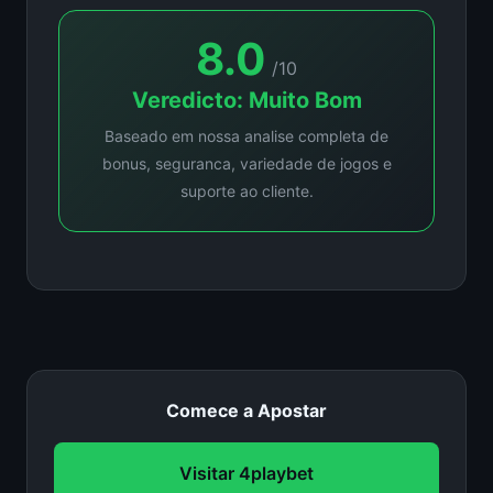
8.0
/10
Veredicto: Muito Bom
Baseado em nossa analise completa de
bonus, seguranca, variedade de jogos e
suporte ao cliente.
Comece a Apostar
Visitar 4playbet