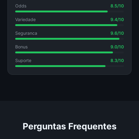
Odds
8.5/10
Variedade
9.4/10
Seguranca
9.6/10
Bonus
9.0/10
Suporte
8.3/10
Perguntas Frequentes