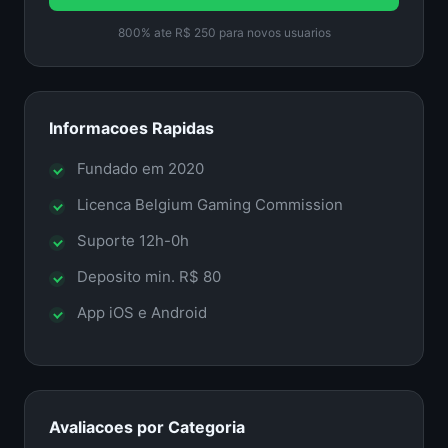
800% ate R$ 250 para novos usuarios
Informacoes Rapidas
Fundado em 2020
Licenca Belgium Gaming Commission
Suporte 12h-0h
Deposito min. R$ 80
App iOS e Android
Avaliacoes por Categoria