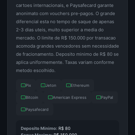
cartoes internacionais, e Paysafecard garante
anonimato com vouchers pre-pagos. O grande
diferencial esta no tempo de saque de apenas
2-3 dias uteis, muito superior a media do
mercado. O limite de R$ 150.000 por transacao
acomoda grandes vencedores sem necessidade
de fracionamento. Deposito minimo de R$ 80 se
aplica uniformemente. Taxas variam conforme
metodo escolhido.
Pix
Jeton
Ethereum
Bitcoin
American Express
PayPal
Paysafecard
Deposito Minimo:
R$ 80
Saque Maximo:
R$ 150.000