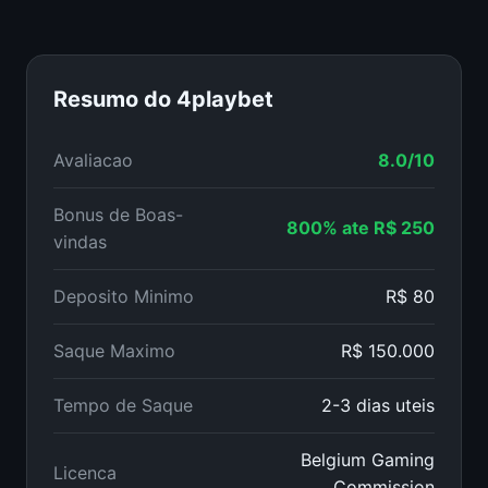
Resumo do 4playbet
Avaliacao
8.0/10
Bonus de Boas-
800% ate R$ 250
vindas
Deposito Minimo
R$ 80
Saque Maximo
R$ 150.000
Tempo de Saque
2-3 dias uteis
Belgium Gaming
Licenca
Commission