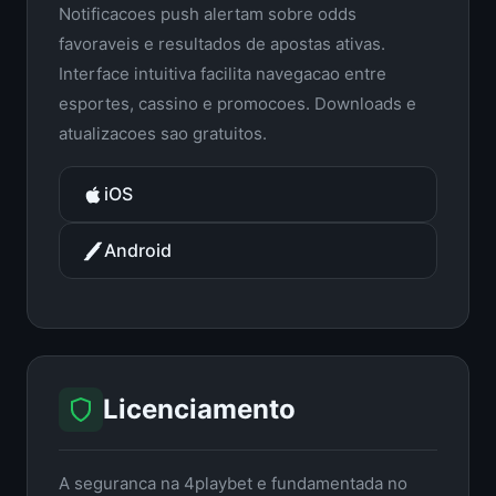
Notificacoes push alertam sobre odds
favoraveis e resultados de apostas ativas.
Interface intuitiva facilita navegacao entre
esportes, cassino e promocoes. Downloads e
atualizacoes sao gratuitos.
iOS
Android
Licenciamento
A seguranca na 4playbet e fundamentada no