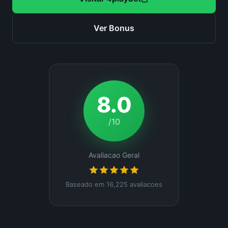
Ver Bonus
8.0
/10
Avaliacao Geral
Baseado em 16,225 avaliacoes