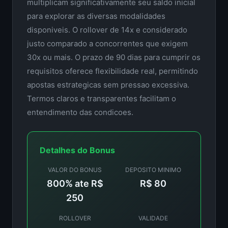
multiplicam significativamente seu saldo inicial
para explorar as diversas modalidades
disponiveis. O rollover de 14x e considerado
justo comparado a concorrentes que exigem
30x ou mais. O prazo de 90 dias para cumprir os
requisitos oferece flexibilidade real, permitindo
apostas estrategicas sem pressao excessiva.
Termos claros e transparentes facilitam o
entendimento das condicoes.
Detalhes do Bonus
VALOR DO BONUS
DEPOSITO MINIMO
800% ate R$
R$ 80
250
ROLLOVER
VALIDADE