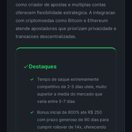
como criador de apostas e multiplas contas
oferecem flexibilidade estrategica. A integracao
com criptomoedas como Bitcoin e Ethereum
atende apostadores que priorizam privacidade e
transacoes descentralizadas.
Destaques
Tempo de saque extremamente
competitivo de 2-3 dias uteis, muito
superior a media do mercado que
varia entre 5-7 dias
Bonus inicial de 800% ate R$ 250
com prazo generoso de 90 dias para
cumprir rollover de 14x, oferecendo