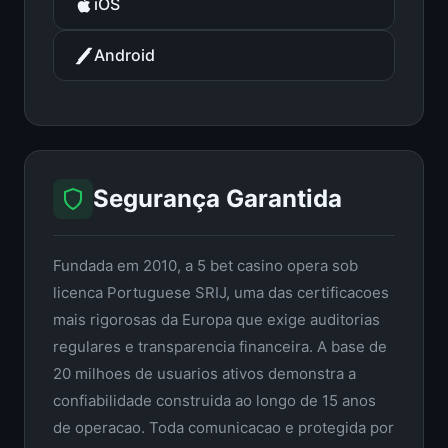
iOS
Android
Segurança Garantida
Fundada em 2010, a 5 bet casino opera sob
licenca Portuguese SRIJ, uma das certificacoes
mais rigorosas da Europa que exige auditorias
regulares e transparencia financeira. A base de
20 milhoes de usuarios ativos demonstra a
confiabilidade construida ao longo de 15 anos
de operacao. Toda comunicacao e protegida por