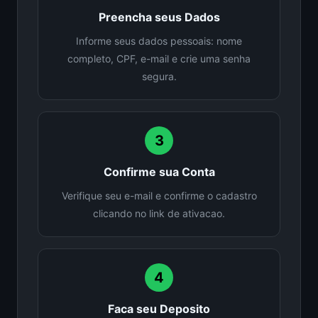
Preencha seus Dados
Informe seus dados pessoais: nome
completo, CPF, e-mail e crie uma senha
segura.
3
Confirme sua Conta
Verifique seu e-mail e confirme o cadastro
clicando no link de ativacao.
4
Faca seu Deposito