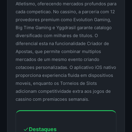
Atletismo, oferecendo mercados profundos para
cada competicao. No cassino, a parceria com 12
provedores premium como Evolution Gaming,
Big Time Gaming e Yggdrasil garante catalogo
diversificado com milhares de titulos. O
diferencial esta na funcionalidade Criador de
Apostas, que permite combinar multiplos
mercados de um mesmo evento criando
cotacoes personalizadas. O aplicativo iOS nativo
proporciona experiencia fluida em dispositivos
moveis, enquanto os Torneios de Slots
adicionam competitividade extra aos jogos de
cassino com premiacoes semanais.
Destaques