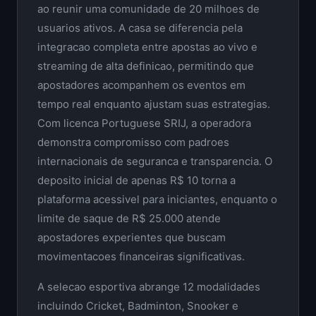
ao reunir uma comunidade de 20 milhoes de
usuarios ativos. A casa se diferencia pela
integracao completa entre apostas ao vivo e
streaming de alta definicao, permitindo que
apostadores acompanhem os eventos em
tempo real enquanto ajustam suas estrategias.
Com licenca Portuguese SRIJ, a operadora
demonstra compromisso com padroes
internacionais de seguranca e transparencia. O
deposito inicial de apenas R$ 10 torna a
plataforma acessivel para iniciantes, enquanto o
limite de saque de R$ 25.000 atende
apostadores experientes que buscam
movimentacoes financeiras significativas.
A selecao esportiva abrange 12 modalidades
incluindo Cricket, Badminton, Snooker e