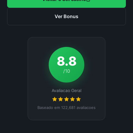
Ver Bonus
8.8
/10
Avaliacao Geral
Baseado em 122,681 avaliacoes