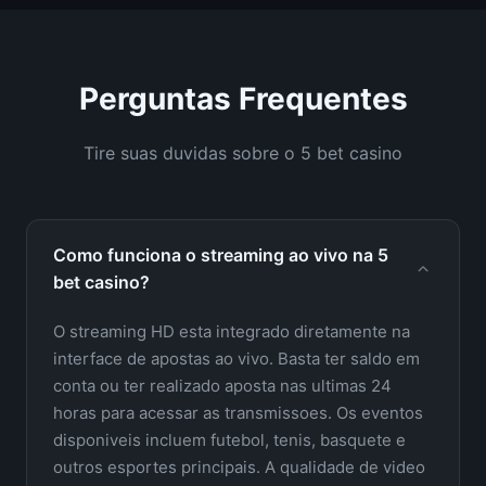
Perguntas Frequentes
Tire suas duvidas sobre o 5 bet casino
Como funciona o streaming ao vivo na 5
bet casino?
O streaming HD esta integrado diretamente na
interface de apostas ao vivo. Basta ter saldo em
conta ou ter realizado aposta nas ultimas 24
horas para acessar as transmissoes. Os eventos
disponiveis incluem futebol, tenis, basquete e
outros esportes principais. A qualidade de video