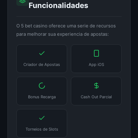
Funcionalidades
O 5 bet casino oferece uma serie de recursos
para melhorar sua experiencia de apostas:
Criador de Apostas
App iOS
Bonus Recarga
Cash Out Parcial
Torneios de Slots