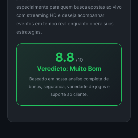
especialmente para quem busca apostas ao vivo
com streaming HD e deseja acompanhar
eventos em tempo real enquanto opera suas
estrategias.
8.8
/10
Veredicto: Muito Bom
Baseado em nossa analise completa de
bonus, seguranca, variedade de jogos e
suporte ao cliente.