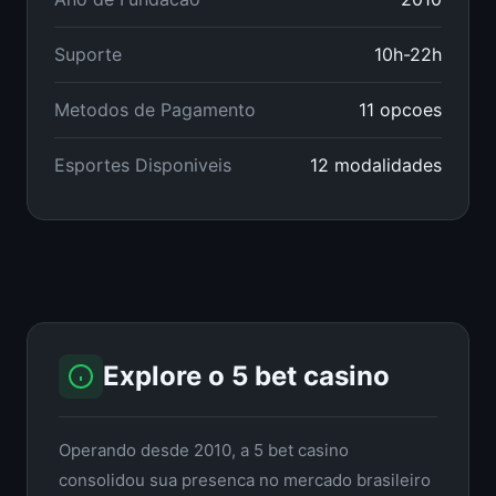
Suporte
10h-22h
Metodos de Pagamento
11 opcoes
Esportes Disponiveis
12 modalidades
Explore o 5 bet casino
Operando desde 2010, a 5 bet casino
consolidou sua presenca no mercado brasileiro