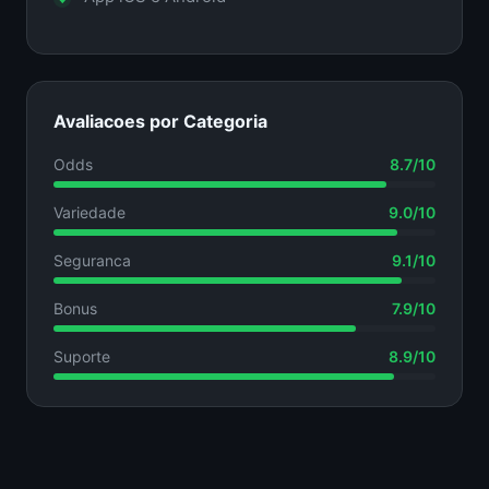
Avaliacoes por Categoria
Odds
8.7/10
Variedade
9.0/10
Seguranca
9.1/10
Bonus
7.9/10
Suporte
8.9/10