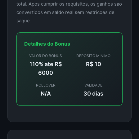
total. Apos cumprir os requisitos, os ganhos sao
convertidos em saldo real sem restricoes de
saque.
Detalhes do Bonus
VALOR DO BONUS
DEPOSITO MINIMO
110% ate R$
R$ 10
6000
ROLLOVER
VALIDADE
N/A
30 dias