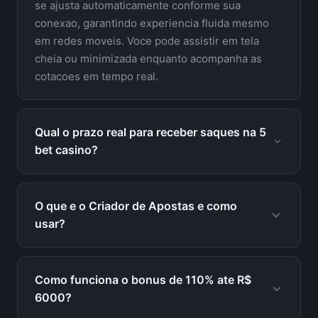
se ajusta automaticamente conforme sua
conexao, garantindo experiencia fluida mesmo
em redes moveis. Voce pode assistir em tela
cheia ou minimizada enquanto acompanha as
cotacoes em tempo real.
Qual o prazo real para receber saques na 5
bet casino?
O que e o Criador de Apostas e como
usar?
Como funciona o bonus de 110% ate R$
6000?