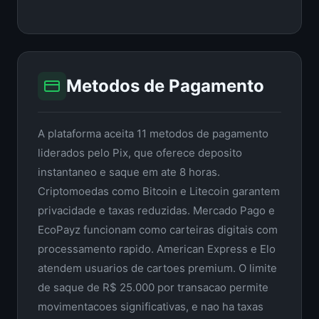
Metodos de Pagamento
A plataforma aceita 11 metodos de pagamento
liderados pelo Pix, que oferece deposito
instantaneo e saque em ate 8 horas.
Criptomoedas como Bitcoin e Litecoin garantem
privacidade e taxas reduzidas. Mercado Pago e
EcoPayz funcionam como carteiras digitais com
processamento rapido. American Express e Elo
atendem usuarios de cartoes premium. O limite
de saque de R$ 25.000 por transacao permite
movimentacoes significativas, e nao ha taxas