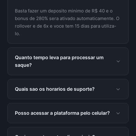
Basta fazer um deposito minimo de R$ 40 e o
bonus de 280% sera ativado automaticamente. O
rollover e de 6x e voce tem 15 dias para utiliza-
lo.
Quanto tempo leva para processar um
saque?
Quais sao os horarios de suporte?
Posso acessar a plataforma pelo celular?