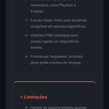
renomados como Playtech e
Evoplay.
Funcao Super Odds para aumentar
os ganhos em apostas especificas.
Interface PWA otimizada para
acesso rapido em dispositivos
moveis.
Promocoes frequentes, incluindo
giros gratis e bonus de recarga.
Limitações
Horario de suporte limitado apenas