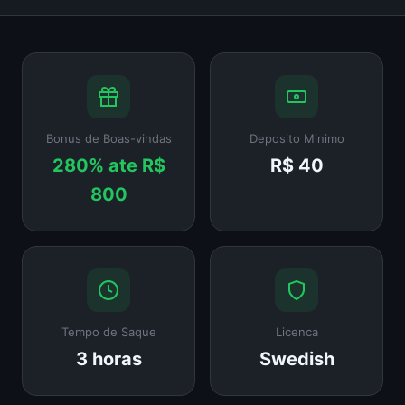
Bonus de Boas-vindas
Deposito Minimo
280% ate R$
R$ 40
800
Tempo de Saque
Licenca
3 horas
Swedish