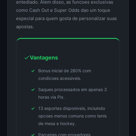
entediado. Alem disso, as funcoes exclusivas
como Cash Out e Super Odds dao um toque
especial para quem gosta de personalizar suas
apostas.
Vantagens
Bonus inicial de 280% com
condicoes acessiveis.
Saques processados em apenas 3
horas via Pix.
13 esportes disponiveis, incluindo
opcoes menos comuns como tenis
de mesa e hockey.
Parcerias com provedores