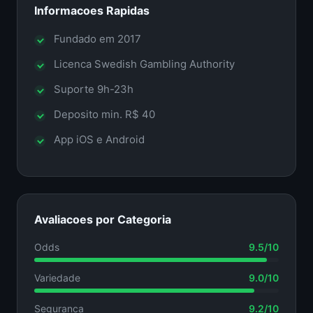
Informacoes Rapidas
Fundado em 2017
Licenca Swedish Gambling Authority
Suporte 9h-23h
Deposito min. R$ 40
App iOS e Android
Avaliacoes por Categoria
Odds
9.5/10
Variedade
9.0/10
Seguranca
9.2/10