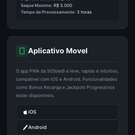
Saque Maximo:
R$ 5.000
Tempo de Processamento:
3 horas
Aplicativo Movel
O app PWA da 505bet6 e leve, rapido e intuitivo,
compativel com iOS e Android. Funcionalidades
como Bonus Recarga e Jackpots Progressivos
estao disponiveis.
iOS
Android