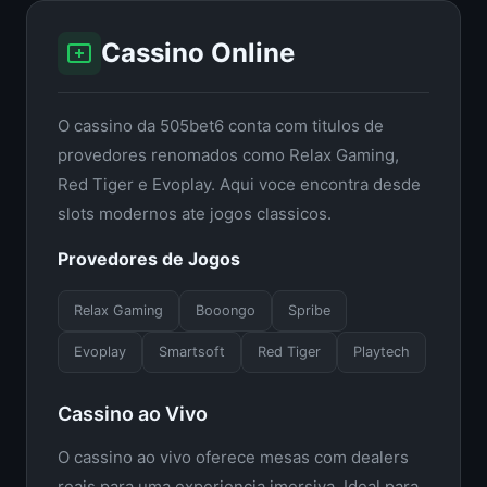
Cassino Online
O cassino da 505bet6 conta com titulos de
provedores renomados como Relax Gaming,
Red Tiger e Evoplay. Aqui voce encontra desde
slots modernos ate jogos classicos.
Provedores de Jogos
Relax Gaming
Booongo
Spribe
Evoplay
Smartsoft
Red Tiger
Playtech
Cassino ao Vivo
O cassino ao vivo oferece mesas com dealers
reais para uma experiencia imersiva. Ideal para