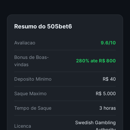
Resumo do 505bet6
Avaliacao
9.6/10
Bonus de Boas-
280% ate R$ 800
vindas
Deposito Minimo
R$ 40
Saque Maximo
R$ 5.000
Tempo de Saque
3 horas
Swedish Gambling
Licenca
Authority