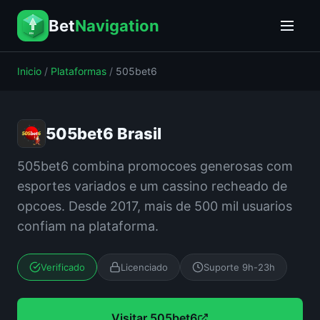
Bet
Navigation
Inicio
/
Plataformas
/
505bet6
505bet6 Brasil
505bet6 combina promocoes generosas com
esportes variados e um cassino recheado de
opcoes. Desde 2017, mais de 500 mil usuarios
confiam na plataforma.
Verificado
Licenciado
Suporte 9h-23h
Visitar 505bet6