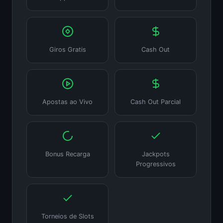
Giros Gratis
Cash Out
Apostas ao Vivo
Cash Out Parcial
Bonus Recarga
Jackpots
Progressivos
Torneios de Slots