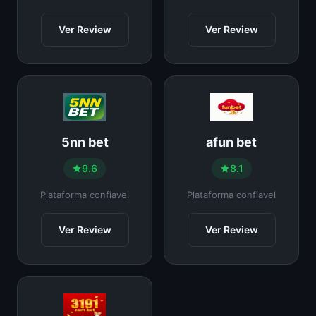
Ver Review
Ver Review
5nn bet
afun bet
9.6
8.1
Plataforma confiavel
Plataforma confiavel
Ver Review
Ver Review