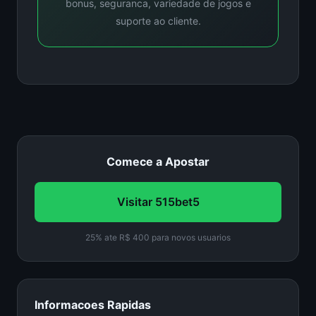
bonus, seguranca, variedade de jogos e
suporte ao cliente.
Comece a Apostar
Visitar 515bet5
25% ate R$ 400 para novos usuarios
Informacoes Rapidas