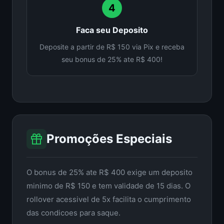
4
Faca seu Deposito
Deposite a partir de R$ 150 via Pix e receba
seu bonus de 25% ate R$ 400!
Promoções Especiais
O bonus de 25% ate R$ 400 exige um deposito
minimo de R$ 150 e tem validade de 15 dias. O
rollover acessivel de 5x facilita o cumprimento
das condicoes para saque.