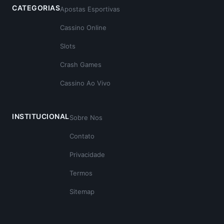
CATEGORIAS
Apostas Esportivas
Cassino Online
Slots
Crash Games
Cassino Ao Vivo
INSTITUCIONAL
Sobre Nos
Contato
Privacidade
Termos
Sitemap