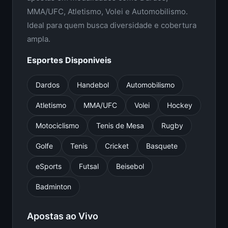
MMA/UFC, Atletismo, Volei e Automobilismo.
Ideal para quem busca diversidade e cobertura
ampla.
Esportes Disponiveis
Dardos
Handebol
Automobilismo
Atletismo
MMA/UFC
Volei
Hockey
Motociclismo
Tenis de Mesa
Rugby
Golfe
Tenis
Cricket
Basquete
eSports
Futsal
Beisebol
Badminton
Apostas ao Vivo