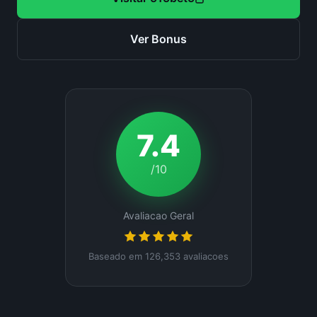
Ver Bonus
7.4
/10
Avaliacao Geral
Baseado em 126,353 avaliacoes