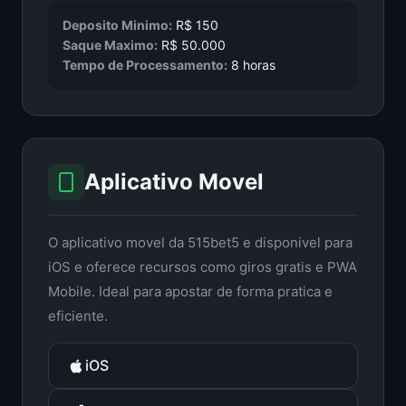
Deposito Minimo:
R$ 150
Saque Maximo:
R$ 50.000
Tempo de Processamento:
8 horas
Aplicativo Movel
O aplicativo movel da 515bet5 e disponivel para
iOS e oferece recursos como giros gratis e PWA
Mobile. Ideal para apostar de forma pratica e
eficiente.
iOS