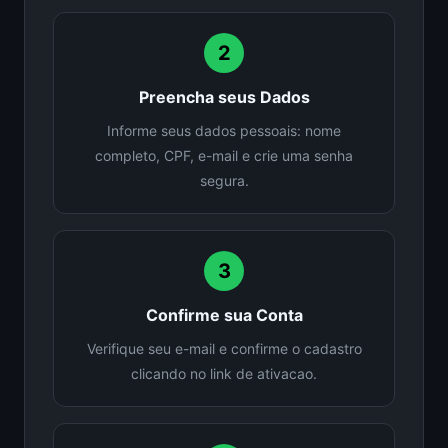
2
Preencha seus Dados
Informe seus dados pessoais: nome
completo, CPF, e-mail e crie uma senha
segura.
3
Confirme sua Conta
Verifique seu e-mail e confirme o cadastro
clicando no link de ativacao.