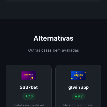
Alternativas
Outras casas bem avaliadas
5637bet
gtwin app
7.6
9.7
Plataforma confiavel
Plataforma confiavel