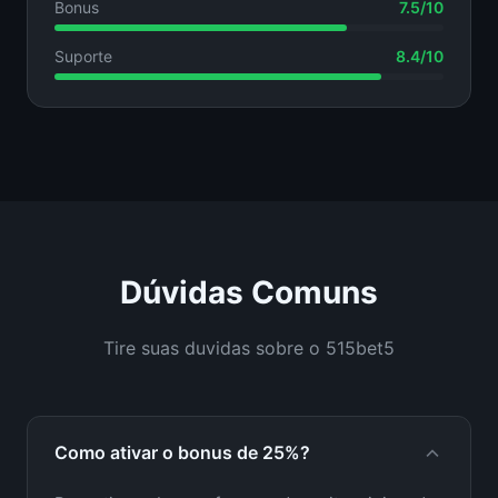
Bonus
7.5/10
Suporte
8.4/10
Dúvidas Comuns
Tire suas duvidas sobre o 515bet5
Como ativar o bonus de 25%?