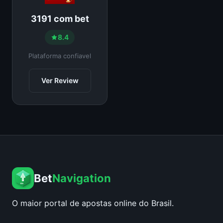
3191 com bet
8.4
Plataforma confiavel
Ver Review
Bet
Navigation
O maior portal de apostas online do Brasil.