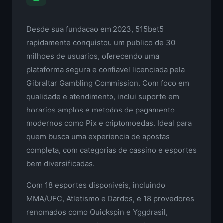
Desde sua fundacao em 2023, 515bet5
rapidamente conquistou um publico de 30
milhoes de usuarios, oferecendo uma
plataforma segura e confiavel licenciada pela
Gibraltar Gambling Commission. Com foco em
qualidade e atendimento, inclui suporte em
horarios amplos e metodos de pagamento
modernos como Pix e criptomoedas. Ideal para
quem busca uma experiencia de apostas
completa, com categorias de cassino e esportes
bem diversificadas.
Com 18 esportes disponiveis, incluindo
MMA/UFC, Atletismo e Dardos, e 18 provedores
renomados como Quickspin e Yggdrasil,