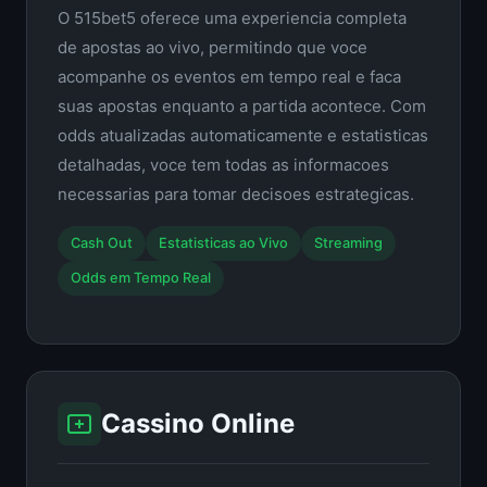
O 515bet5 oferece uma experiencia completa
de apostas ao vivo, permitindo que voce
acompanhe os eventos em tempo real e faca
suas apostas enquanto a partida acontece. Com
odds atualizadas automaticamente e estatisticas
detalhadas, voce tem todas as informacoes
necessarias para tomar decisoes estrategicas.
Cash Out
Estatisticas ao Vivo
Streaming
Odds em Tempo Real
Cassino Online