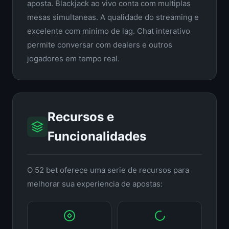
aposta. Blackjack ao vivo conta com multiplas
mesas simultaneas. A qualidade do streaming e
excelente com minimo de lag. Chat interativo
permite conversar com dealers e outros
jogadores em tempo real.
Recursos e
Funcionalidades
O 52 bet oferece uma serie de recursos para
melhorar sua experiencia de apostas: