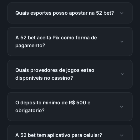
Quais esportes posso apostar na 52 bet?
A 52 bet aceita Pix como forma de
pagamento?
Quais provedores de jogos estao
disponiveis no cassino?
O deposito minimo de R$ 500 e
obrigatorio?
A 52 bet tem aplicativo para celular?