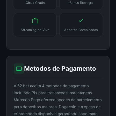
Giros Gratis
Bonus Recarga
Streaming ao Vivo
Apostas Combinadas
Metodos de Pagamento
A 52 bet aceita 4 metodos de pagamento
incluindo Pix para transacoes instantaneas.
Mercado Pago oferece opcoes de parcelamento
para depositos maiores. Dogecoin e a opcao de
criptomoeda disponivel garantindo anonimato.