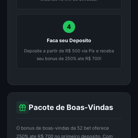
4
Faca seu Deposito
Deposite a partir de R$ 500 via Pix e receba
seu bonus de 250% ate R$ 700!
Pacote de Boas-Vindas
O bonus de boas-vindas da 52 bet oferece
250% ate R$ 700 no primeiro deposito. Com