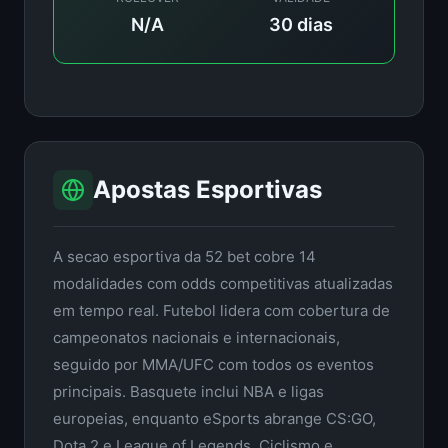
N/A
30 dias
Apostas Esportivas
A secao esportiva da 52 bet cobre 14
modalidades com odds competitivas atualizadas
em tempo real. Futebol lidera com cobertura de
campeonatos nacionais e internacionais,
seguido por MMA/UFC com todos os eventos
principais. Basquete inclui NBA e ligas
europeias, enquanto eSports abrange CS:GO,
Dota 2 e League of Legends. Ciclismo e