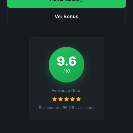
Ver Bonus
9.6
/10
Avaliacao Geral
Baseado em 96,118 avaliacoes