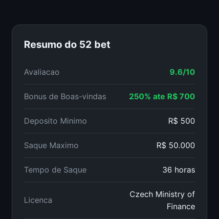
Resumo do 52 bet
Avaliacao
9.6/10
Bonus de Boas-vindas
250% ate R$ 700
Deposito Minimo
R$ 500
Saque Maximo
R$ 50.000
Tempo de Saque
36 horas
Czech Ministry of
Licenca
Finance