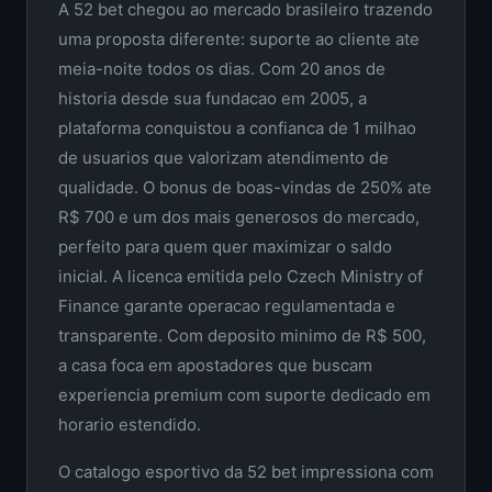
A 52 bet chegou ao mercado brasileiro trazendo
uma proposta diferente: suporte ao cliente ate
meia-noite todos os dias. Com 20 anos de
historia desde sua fundacao em 2005, a
plataforma conquistou a confianca de 1 milhao
de usuarios que valorizam atendimento de
qualidade. O bonus de boas-vindas de 250% ate
R$ 700 e um dos mais generosos do mercado,
perfeito para quem quer maximizar o saldo
inicial. A licenca emitida pelo Czech Ministry of
Finance garante operacao regulamentada e
transparente. Com deposito minimo de R$ 500,
a casa foca em apostadores que buscam
experiencia premium com suporte dedicado em
horario estendido.
O catalogo esportivo da 52 bet impressiona com