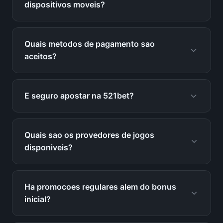
dispositivos moveis?
Quais metodos de pagamento sao
aceitos?
E seguro apostar na 521bet?
Quais sao os provedores de jogos
disponiveis?
Ha promocoes regulares alem do bonus
inicial?