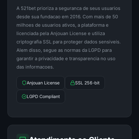
A 521bet prioriza a seguranca de seus usuarios
desde sua fundacao em 2016. Com mais de 50
milhoes de usuarios ativos, a plataforma e
licenciada pela Anjouan License e utiliza
criptografia SSL para proteger dados sensiveis.
Alem disso, segue as normas da LGPD para
garantir a privacidade e transparencia no uso
das informacoes.
Anjouan License
SSL 256-bit
LGPD Compliant