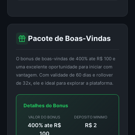
Pacote de Boas-Vindas
O bonus de boas-vindas de 400% ate R$ 100 e
uma excelente oportunidade para iniciar com
vantagem. Com validade de 60 dias e rollover
de 32x, ele e ideal para explorar a plataforma.
Detalhes do Bonus
VALOR DO BONUS
DEPOSITO MINIMO
400% ate R$
R$ 2
100