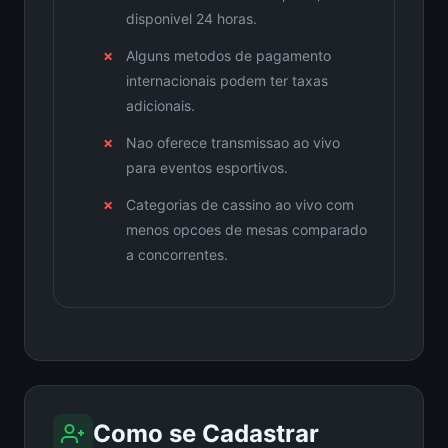
disponivel 24 horas.
Alguns metodos de pagamento
internacionais podem ter taxas
adicionais.
Nao oferece transmissao ao vivo
para eventos esportivos.
Categorias de cassino ao vivo com
menos opcoes de mesas comparado
a concorrentes.
Como se Cadastrar