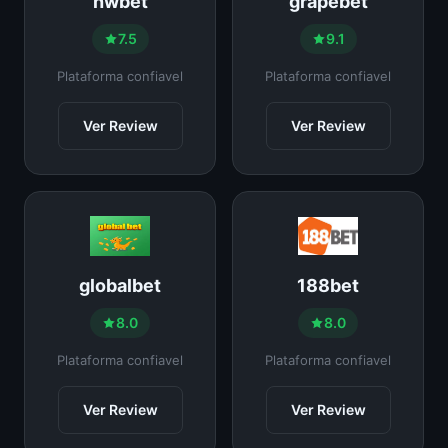
hwbet
grapebet
7.5
9.1
Plataforma confiavel
Plataforma confiavel
Ver Review
Ver Review
globalbet
188bet
8.0
8.0
Plataforma confiavel
Plataforma confiavel
Ver Review
Ver Review