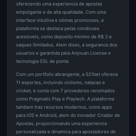
oferecendo uma experiencia de apostas
empolgante e de alta qualidade. Com uma
interface intuitiva e otimas promocoes, a
plataforma se destaca pelas condicoes
acessiveis, como deposito minimo de R$ 2 e
saques ilimitados. Alem disso, a seguranca dos
usuarios e garantida pela Anjouan License e
tecnologia SSL de ponta.
Com um portfolio abrangente, a 521bet oferece
11 esportes, incluindo ciclismo, natacao e
cricket, e conta com 7 provedores renomados
como Pragmatic Play e Playtech. A plataforma
tambem traz recursos modernos, como apps
para iOS e Android, alem do inovador Criador de
Apostas, proporcionando uma experiencia
personalizada e dinamica para apostadores de