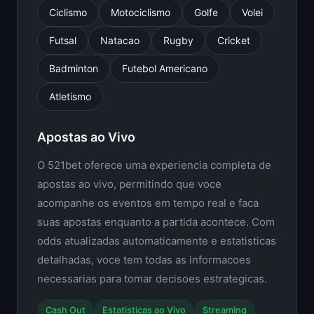
Ciclismo
Motociclismo
Golfe
Volei
Futsal
Natacao
Rugby
Cricket
Badminton
Futebol Americano
Atletismo
Apostas ao Vivo
O 521bet oferece uma experiencia completa de
apostas ao vivo, permitindo que voce
acompanhe os eventos em tempo real e faca
suas apostas enquanto a partida acontece. Com
odds atualizadas automaticamente e estatisticas
detalhadas, voce tem todas as informacoes
necessarias para tomar decisoes estrategicas.
Cash Out
Estatisticas ao Vivo
Streaming