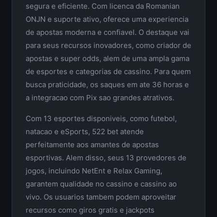
segura e eficiente. Com licenca da Romanian
ONJN e suporte ativo, oferece uma experiencia
de apostas moderna e confiavel. O destaque vai
para seus recursos inovadores, como criador de
apostas e super odds, alem de uma ampla gama
de esportes e categorias de cassino. Para quem
busca praticidade, os saques em ate 36 horas e
a integracao com Pix sao grandes atrativos.
Com 13 esportes disponiveis, como futebol,
natacao e eSports, 522 bet atende
perfeitamente aos amantes de apostas
esportivas. Alem disso, seus 13 provedores de
jogos, incluindo NetEnt e Relax Gaming,
garantem qualidade no cassino e cassino ao
vivo. Os usuarios tambem podem aproveitar
recursos como giros gratis e jackpots