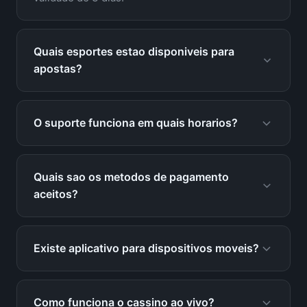
Quais esportes estao disponiveis para
apostas?
O suporte funciona em quais horarios?
Quais sao os metodos de pagamento
aceitos?
Existe aplicativo para dispositivos moveis?
Como funciona o cassino ao vivo?