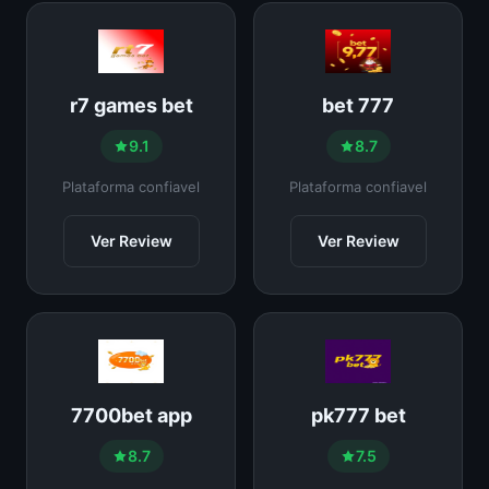
r7 games bet
bet 777
9.1
8.7
Plataforma confiavel
Plataforma confiavel
Ver Review
Ver Review
7700bet app
pk777 bet
8.7
7.5