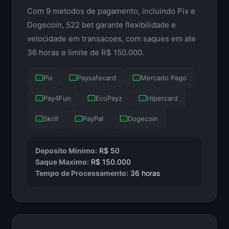
Com 9 metodos de pagamento, incluindo Pix e
Dogecoin, 522 bet garante flexibilidade e
velocidade em transacoes, com saques em ate
36 horas e limite de R$ 150.000.
Pix
Paysafecard
Mercado Pago
Pay4Fun
EcoPayz
Hipercard
Skrill
PayPal
Dogecoin
Deposito Minimo:
R$ 50
Saque Maximo:
R$ 150.000
Tempo de Processamento:
36 horas