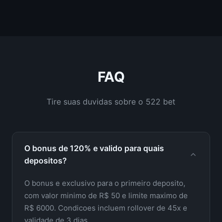
FAQ
Tire suas duvidas sobre o 522 bet
O bonus de 120% e valido para quais
depositos?
O bonus e exclusivo para o primeiro deposito,
com valor minimo de R$ 50 e limite maximo de
R$ 6000. Condicoes incluem rollover de 45x e
validade de 3 dias.