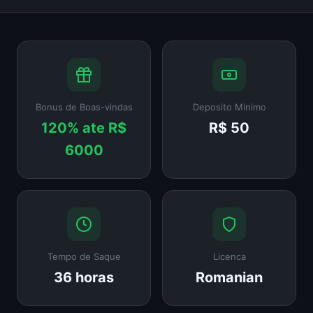
Bonus de Boas-vindas
Deposito Minimo
120% ate R$
R$ 50
6000
Tempo de Saque
Licenca
36 horas
Romanian