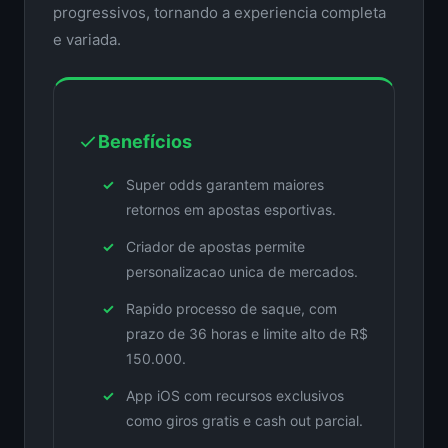
progressivos, tornando a experiencia completa
e variada.
Benefícios
Super odds garantem maiores
retornos em apostas esportivas.
Criador de apostas permite
personalizacao unica de mercados.
Rapido processo de saque, com
prazo de 36 horas e limite alto de R$
150.000.
App iOS com recursos exclusivos
como giros gratis e cash out parcial.