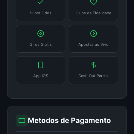
Super Odds
Clube de Fidelidade
Giros Gratis
Apostas ao Vivo
App iOS
Cash Out Parcial
Metodos de Pagamento