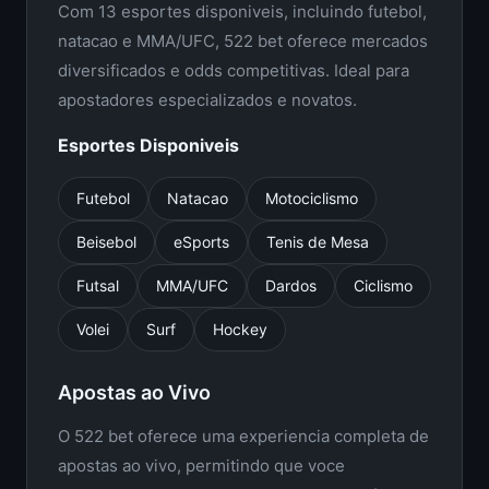
Com 13 esportes disponiveis, incluindo futebol,
natacao e MMA/UFC, 522 bet oferece mercados
diversificados e odds competitivas. Ideal para
apostadores especializados e novatos.
Esportes Disponiveis
Futebol
Natacao
Motociclismo
Beisebol
eSports
Tenis de Mesa
Futsal
MMA/UFC
Dardos
Ciclismo
Volei
Surf
Hockey
Apostas ao Vivo
O 522 bet oferece uma experiencia completa de
apostas ao vivo, permitindo que voce