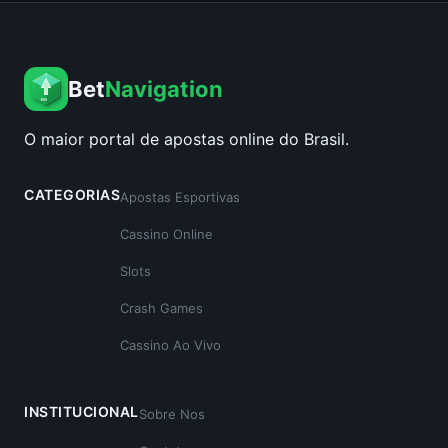
Bet
Navigation
O maior portal de apostas online do Brasil.
CATEGORIAS
Apostas Esportivas
Cassino Online
Slots
Crash Games
Cassino Ao Vivo
INSTITUCIONAL
Sobre Nos