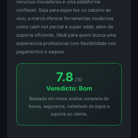
recursos inovadores e uma plataforma
confiavel. Seja para esportes ou cassino ao
vivo, a marca oferece ferramentas modernas
como cash out parcial e super odds, alem de
suporte eficiente. Ideal para quem busca uma
experiencia profissional com flexibilidade nos
pagamentos e saques.
7.8
/10
Veredicto: Bom
Baseado em nossa analise completa de
bonus, seguranca, variedade de jogos e
suporte ao cliente.