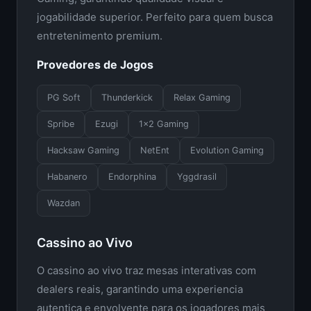
jogabilidade superior. Perfeito para quem busca
entretenimento premium.
Provedores de Jogos
PG Soft
Thunderkick
Relax Gaming
Spribe
Ezugi
1x2 Gaming
Hacksaw Gaming
NetEnt
Evolution Gaming
Habanero
Endorphina
Yggdrasil
Wazdan
Cassino ao Vivo
O cassino ao vivo traz mesas interativas com
dealers reais, garantindo uma experiencia
autentica e envolvente para os jogadores mais