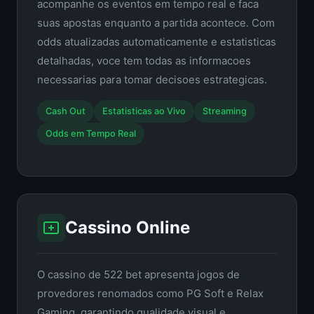
acompanhe os eventos em tempo real e faca
suas apostas enquanto a partida acontece. Com
odds atualizadas automaticamente e estatisticas
detalhadas, voce tem todas as informacoes
necessarias para tomar decisoes estrategicas.
Cash Out
Estatisticas ao Vivo
Streaming
Odds em Tempo Real
Cassino Online
O cassino de 522 bet apresenta jogos de
provedores renomados como PG Soft e Relax
Gaming, garantindo qualidade visual e