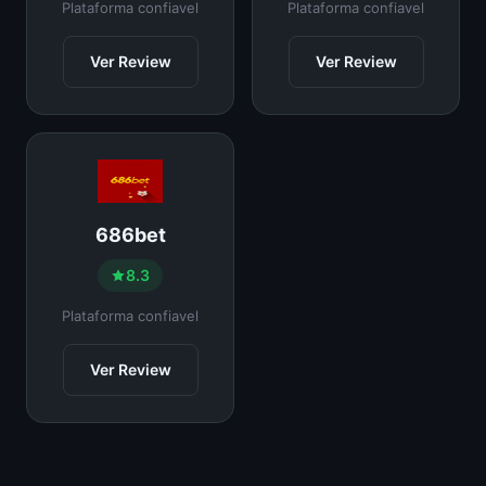
Plataforma confiavel
Plataforma confiavel
Ver Review
Ver Review
686bet
8.3
Plataforma confiavel
Ver Review