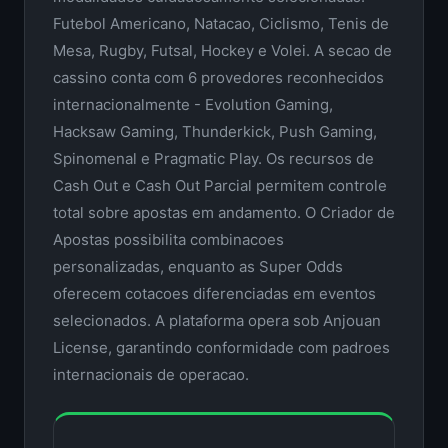
Futebol Americano, Natacao, Ciclismo, Tenis de
Mesa, Rugby, Futsal, Hockey e Volei. A secao de
cassino conta com 6 provedores reconhecidos
internacionalmente - Evolution Gaming,
Hacksaw Gaming, Thunderkick, Push Gaming,
Spinomenal e Pragmatic Play. Os recursos de
Cash Out e Cash Out Parcial permitem controle
total sobre apostas em andamento. O Criador de
Apostas possibilita combinacoes
personalizadas, enquanto as Super Odds
oferecem cotacoes diferenciadas em eventos
selecionados. A plataforma opera sob Anjouan
License, garantindo conformidade com padroes
internacionais de operacao.