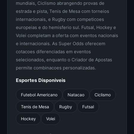
mundiais, Ciclismo abrangendo provas de
estrada e pista, Tenis de Mesa com torneios
internacionais, e Rugby com competicoes
europeias e do hemisferio sul. Futsal, Hockey e
Volei completam a oferta com eventos nacionais
e internacionais. As Super Odds oferecem
cotacoes diferenciadas em eventos
selecionados, enquanto o Criador de Apostas
permite combinacoes personalizadas.
Esportes Disponiveis
Futebol Americano
Natacao
Ciclismo
Tenis de Mesa
Rugby
Futsal
Hockey
Volei