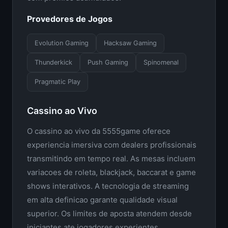
Provedores de Jogos
Evolution Gaming
Hacksaw Gaming
Thunderkick
Push Gaming
Spinomenal
Pragmatic Play
Cassino ao Vivo
O cassino ao vivo da 5555game oferece
experiencia imersiva com dealers profissionais
transmitindo em tempo real. As mesas incluem
variacoes de roleta, blackjack, baccarat e game
shows interativos. A tecnologia de streaming
em alta definicao garante qualidade visual
superior. Os limites de aposta atendem desde
iniciantes ate jogadores experientes.