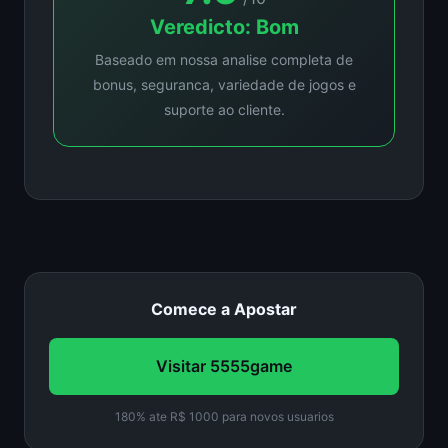
Veredicto: Bom
Baseado em nossa analise completa de
bonus, seguranca, variedade de jogos e
suporte ao cliente.
Comece a Apostar
Visitar 5555game
180% ate R$ 1000 para novos usuarios