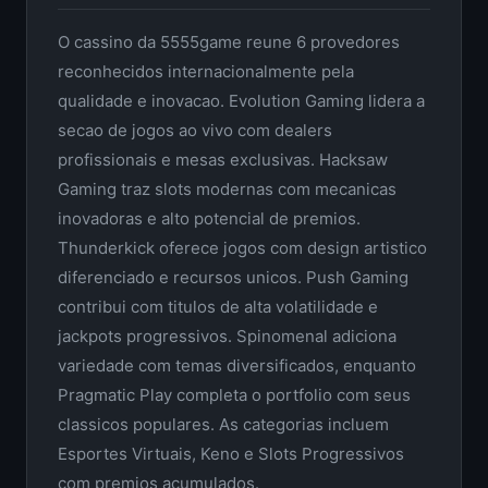
O cassino da 5555game reune 6 provedores
reconhecidos internacionalmente pela
qualidade e inovacao. Evolution Gaming lidera a
secao de jogos ao vivo com dealers
profissionais e mesas exclusivas. Hacksaw
Gaming traz slots modernas com mecanicas
inovadoras e alto potencial de premios.
Thunderkick oferece jogos com design artistico
diferenciado e recursos unicos. Push Gaming
contribui com titulos de alta volatilidade e
jackpots progressivos. Spinomenal adiciona
variedade com temas diversificados, enquanto
Pragmatic Play completa o portfolio com seus
classicos populares. As categorias incluem
Esportes Virtuais, Keno e Slots Progressivos
com premios acumulados.