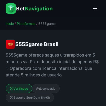
Bet
Navigation
Inicio
/
Plataformas
/
5555game
5555game Brasil
5555game oferece saques ultrarapidos em 5
minutos via Pix e deposito inicial de apenas R$
1. Operadora com licenca internacional que
atende 5 milhoes de usuario
Verificado
Licenciado
Suporte Seg-Dom 8h-0h