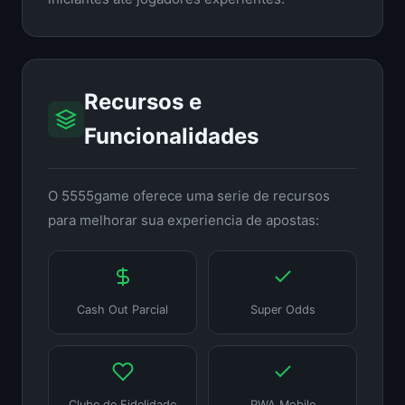
Recursos e
Funcionalidades
O 5555game oferece uma serie de recursos
para melhorar sua experiencia de apostas:
Cash Out Parcial
Super Odds
Clube de Fidelidade
PWA Mobile