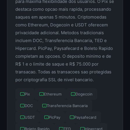
para maxima flexibilidade dos usuarios. O Pix se
destaca como opcao mais rapida, processando
saques em apenas 5 minutos. Criptomoedas
como Ethereum, Dogecoin e USDT oferecem
privacidade adicional. Metodos tradicionais
incluem DOC, Transferencia Bancaria, TED e
Hipercard. PicPay, Paysafecard e Boleto Rapido
completam as opcoes. O deposito minimo e de
R$ 1 e o limite de saque e R$ 75.000 por
transacao. Todas as transacoes sao protegidas
por criptografia SSL de nivel bancario.
Pix
Ethereum
Dogecoin
DOC
Transferencia Bancaria
USDT
PicPay
Paysafecard
Boleto Rapido
TED
Hipercard