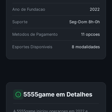
Ano de Fundacao
2022
Suporte
Seg-Dom 8h-0h
Metodos de Pagamento
11 opcoes
Esportes Disponiveis
8 modalidades
5555game em Detalhes
A 5555game iniciou operacoes em 2022 e