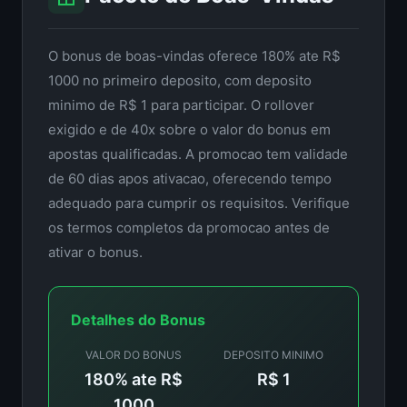
O bonus de boas-vindas oferece 180% ate R$
1000 no primeiro deposito, com deposito
minimo de R$ 1 para participar. O rollover
exigido e de 40x sobre o valor do bonus em
apostas qualificadas. A promocao tem validade
de 60 dias apos ativacao, oferecendo tempo
adequado para cumprir os requisitos. Verifique
os termos completos da promocao antes de
ativar o bonus.
Detalhes do Bonus
VALOR DO BONUS
DEPOSITO MINIMO
180% ate R$
R$ 1
1000