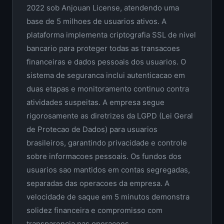
2022 sob Anjouan License, atendendo uma
base de 5 milhoes de usuarios ativos. A
plataforma implementa criptografia SSL de nivel
bancario para proteger todas as transacoes
financeiras e dados pessoais dos usuarios. O
sistema de seguranca inclui autenticacao em
duas etapas e monitoramento continuo contra
atividades suspeitas. A empresa segue
rigorosamente as diretrizes da LGPD (Lei Geral
de Protecao de Dados) para usuarios
brasileiros, garantindo privacidade e controle
sobre informacoes pessoais. Os fundos dos
usuarios sao mantidos em contas segregadas,
separadas das operacoes da empresa. A
velocidade de saque em 5 minutos demonstra
solidez financeira e compromisso com
transparencia nas operacoes.