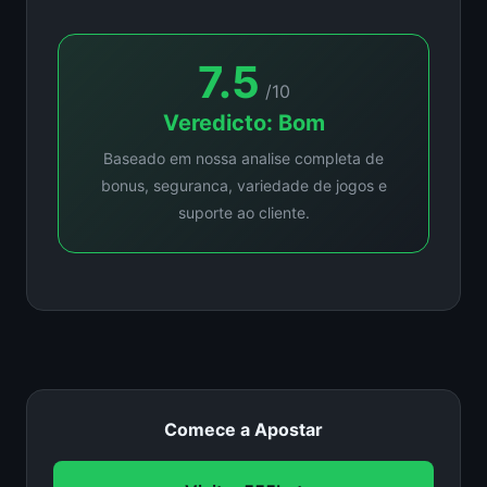
7.5
/10
Veredicto: Bom
Baseado em nossa analise completa de
bonus, seguranca, variedade de jogos e
suporte ao cliente.
Comece a Apostar