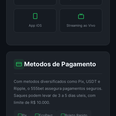
App iOS
Streaming ao Vivo
Metodos de Pagamento
Com metodos diversificados como Pix, USDT e
Ripple, o 555bet assegura pagamentos seguros.
Saques podem levar de 3 a 5 dias uteis, com
limite de R$ 10.000.
Pix
EcoPayz
Boleto Rapido