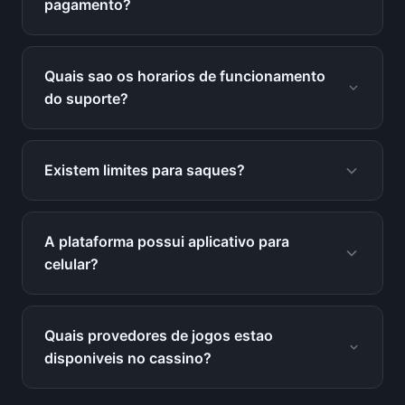
pagamento?
Quais sao os horarios de funcionamento
do suporte?
Existem limites para saques?
A plataforma possui aplicativo para
celular?
Quais provedores de jogos estao
disponiveis no cassino?