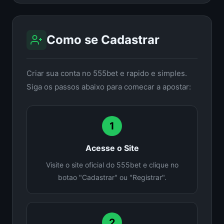
Como se Cadastrar
Criar sua conta no 555bet e rapido e simples.
Siga os passos abaixo para comecar a apostar:
1
Acesse o Site
Visite o site oficial do 555bet e clique no
botao "Cadastrar" ou "Registrar".
2