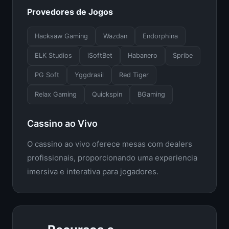
Provedores de Jogos
Hacksaw Gaming
Wazdan
Endorphina
ELK Studios
iSoftBet
Habanero
Spribe
PG Soft
Yggdrasil
Red Tiger
Relax Gaming
Quickspin
BGaming
Cassino ao Vivo
O cassino ao vivo oferece mesas com dealers
profissionais, proporcionando uma experiencia
imersiva e interativa para jogadores.