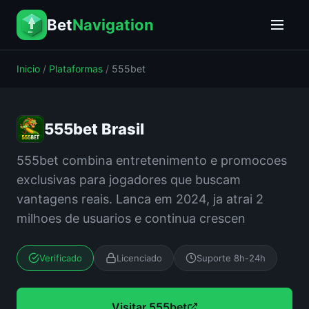
Bet
Navigation
Inicio
/
Plataformas
/
555bet
555bet Brasil
555bet combina entretenimento e promocoes
exclusivas para jogadores que buscam
vantagens reais. Lanca em 2024, ja atrai 2
milhoes de usuarios e continua crescen
Verificado
Licenciado
Suporte 8h-24h
Visitar 555bet