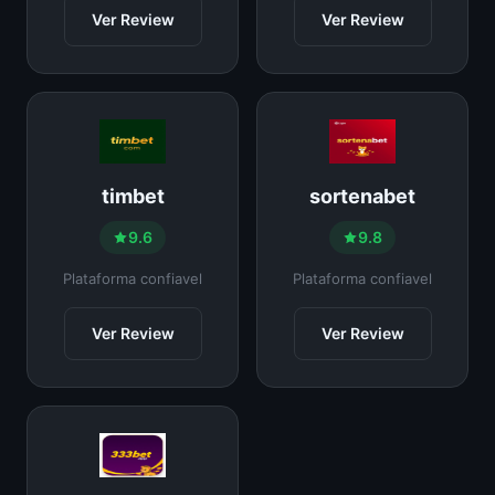
Ver Review
Ver Review
timbet
sortenabet
9.6
9.8
Plataforma confiavel
Plataforma confiavel
Ver Review
Ver Review