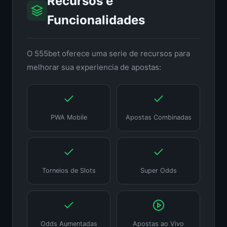
Recursos e
Funcionalidades
O 555bet oferece uma serie de recursos para
melhorar sua experiencia de apostas:
PWA Mobile
Apostas Combinadas
Torneios de Slots
Super Odds
Odds Aumentadas
Apostas ao Vivo