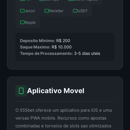
Jeton
Neteller
USDT
Ripple
Deposito Minimo:
R$ 200
Saque Maximo:
R$ 10.000
Tempo de Processamento:
3-5 dias uteis
Aplicativo Movel
O 555bet oferece um aplicativo para iOS e uma
versao PWA mobile. Recursos como apostas
combinadas e torneios de slots sao otimizados