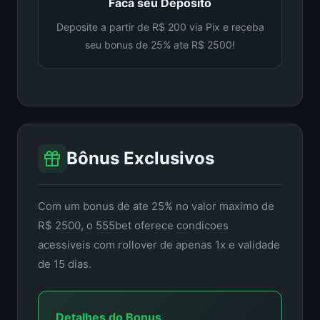
Faca seu Deposito
Deposite a partir de R$ 200 via Pix e receba
seu bonus de 25% ate R$ 2500!
Bônus Exclusivos
Com um bonus de ate 25% no valor maximo de
R$ 2500, o 555bet oferece condicoes
acessiveis com rollover de apenas 1x e validade
de 15 dias.
Detalhes do Bonus