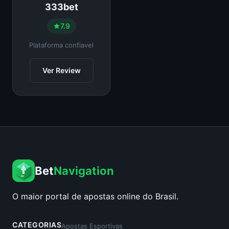
333bet
7.9
Plataforma confiavel
Ver Review
Bet
Navigation
O maior portal de apostas online do Brasil.
CATEGORIAS
Apostas Esportivas