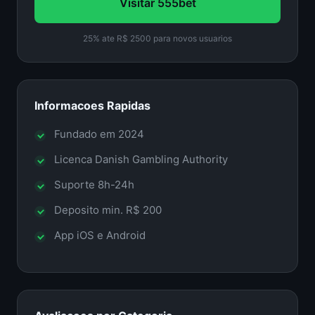
Visitar 555bet
25% ate R$ 2500 para novos usuarios
Informacoes Rapidas
Fundado em 2024
Licenca Danish Gambling Authority
Suporte 8h-24h
Deposito min. R$ 200
App iOS e Android