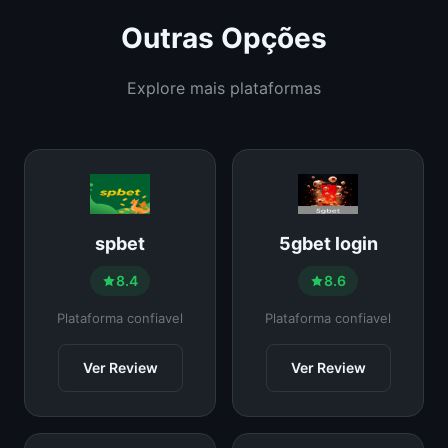
Outras Opções
Explore mais plataformas
spbet
5gbet login
8.4
8.6
Plataforma confiavel
Plataforma confiavel
Ver Review
Ver Review