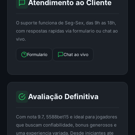
Atendimento ao Cliente
O suporte funciona de Seg-Sex, das 9h as 18h,
com respostas rapidas via formulario ou chat ao
vivo.
Formulario
Chat ao vivo
Avaliação Definitiva
Com nota 9.7, 5588bet15 e ideal para jogadores
que buscam confiabilidade, bonus generosos e
uma experiencia variada. Desde iniciantes ate