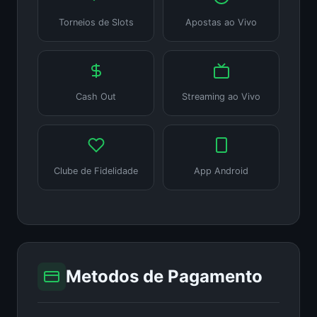
Torneios de Slots
Apostas ao Vivo
Cash Out
Streaming ao Vivo
Clube de Fidelidade
App Android
Metodos de Pagamento