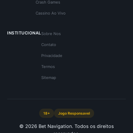
Crash Games
Cassino Ao Vivo
INSTITUCIONAL
Sobre Nos
Contato
Privacidade
Termos
Sitemap
18+
Jogo Responsavel
© 2026 Bet Navigation. Todos os direitos