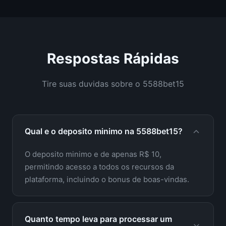
Respostas Rápidas
Tire suas duvidas sobre o 5588bet15
Qual e o deposito minimo na 5588bet15?
O deposito minimo e de apenas R$ 10,
permitindo acesso a todos os recursos da
plataforma, incluindo o bonus de boas-vindas.
Quanto tempo leva para processar um