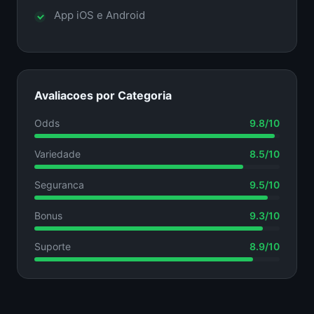
App iOS e Android
Avaliacoes por Categoria
Odds
9.8/10
Variedade
8.5/10
Seguranca
9.5/10
Bonus
9.3/10
Suporte
8.9/10