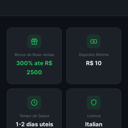
Bonus de Boas-vindas
Deposito Minimo
300% ate R$
R$ 10
2500
Tempo de Saque
Licenca
1-2 dias uteis
Italian