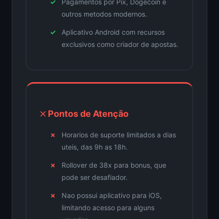
Pagamentos por Pix, Dogecoin e
outros metodos modernos.
Aplicativo Android com recursos
exclusivos como criador de apostas.
Pontos de Atenção
Horarios de suporte limitados a dias
uteis, das 9h as 18h.
Rollover de 38x para bonus, que
pode ser desafiador.
Nao possui aplicativo para iOS,
limitando acesso para alguns