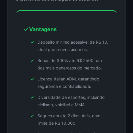
Vantagens
Deposito minimo acessivel de R$ 10,
ideal para novos usuarios.
Bonus de 300% ate R$ 2500, um
dos mais generosos do mercado.
Licenca Italian ADM, garantindo
seguranca e confiabilidade.
Diversidade de esportes, incluindo
ciclismo, voleibol e MMA.
Saques em ate 2 dias uteis, com
limite de R$ 10.000.