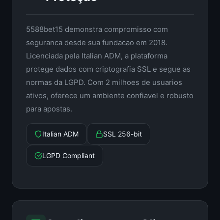
5588bet15 demonstra compromisso com
seguranca desde sua fundacao em 2018.
Licenciada pela Italian ADM, a plataforma
protege dados com criptografia SSL e segue as
normas da LGPD. Com 2 milhoes de usuarios
ativos, oferece um ambiente confiavel e robusto
para apostas.
Italian ADM
SSL 256-bit
LGPD Compliant