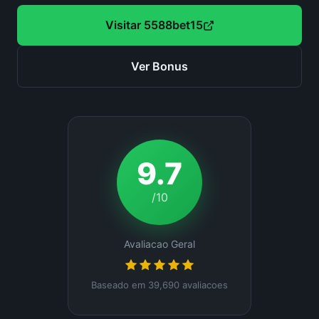
Visitar 5588bet15
Ver Bonus
9.7
/10
Avaliacao Geral
Baseado em 39,690 avaliacoes