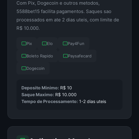
Com Pix, Dogecoin e outros metodos,
5588bet15 facilita pagamentos. Saques sao
processados em ate 2 dias uteis, com limite de
R$ 10.000.
Pix
Elo
Pay4Fun
Boleto Rapido
Paysafecard
Dogecoin
Deposito Minimo:
R$ 10
Saque Maximo:
R$ 10.000
Tempo de Processamento:
1-2 dias uteis