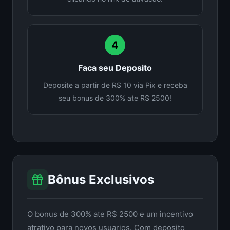
4
Faca seu Deposito
Deposite a partir de R$ 10 via Pix e receba
seu bonus de 300% ate R$ 2500!
Bônus Exclusivos
O bonus de 300% ate R$ 2500 e um incentivo
atrativo para novos usuarios. Com deposito