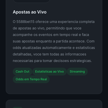
Apostas ao Vivo
O 5588bet15 oferece uma experiencia completa
de apostas ao vivo, permitindo que voce
acompanhe os eventos em tempo real e faca
suas apostas enquanto a partida acontece. Com
odds atualizadas automaticamente e estatisticas
detalhadas, voce tem todas as informacoes
necessarias para tomar decisoes estrategicas.
Cash Out
Estatisticas ao Vivo
Streaming
Odds em Tempo Real