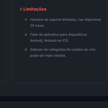
Limitações
Horarios de suporte limitados, nao disponivel
24 horas.
Falta de aplicativo para dispositivos
Android, limitado ao iOS.
Selecao de categorias de cassino ao vivo
pode ser mais variada.