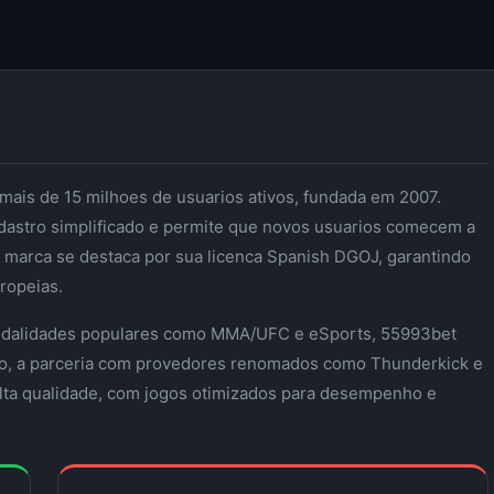
ais de 15 milhoes de usuarios ativos, fundada em 2007.
adastro simplificado e permite que novos usuarios comecem a
A marca se destaca por sua licenca Spanish DGOJ, garantindo
ropeias.
modalidades populares como MMA/UFC e eSports, 55993bet
so, a parceria com provedores renomados como Thunderkick e
lta qualidade, com jogos otimizados para desempenho e