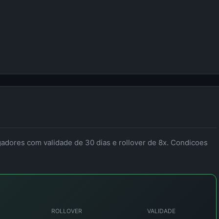
adores com validade de 30 dias e rollover de 8x. Condicoes
ROLLOVER
VALIDADE