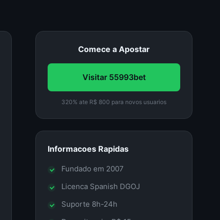
Comece a Apostar
Visitar 55993bet
320% ate R$ 800 para novos usuarios
Informacoes Rapidas
Fundado em 2007
Licenca Spanish DGOJ
Suporte 8h-24h