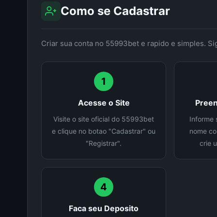
Como se Cadastrar
Criar sua conta no 55993bet e rapido e simples. Si
1
Acesse o Site
Preen
Visite o site oficial do 55993bet
Informe 
e clique no botao "Cadastrar" ou
nome com
"Registrar".
crie 
4
Faca seu Deposito