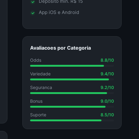
Deposito min. R$ 15
App iOS e Android
Avaliacoes por Categoria
Odds
8.8/10
Variedade
9.4/10
Seguranca
9.2/10
Bonus
9.0/10
Suporte
8.5/10