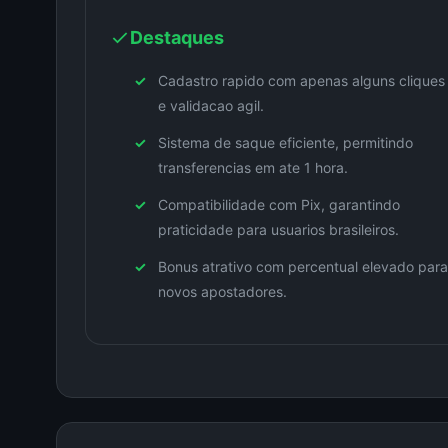
Destaques
Cadastro rapido com apenas alguns cliques
e validacao agil.
Sistema de saque eficiente, permitindo
transferencias em ate 1 hora.
Compatibilidade com Pix, garantindo
praticidade para usuarios brasileiros.
Bonus atrativo com percentual elevado para
novos apostadores.