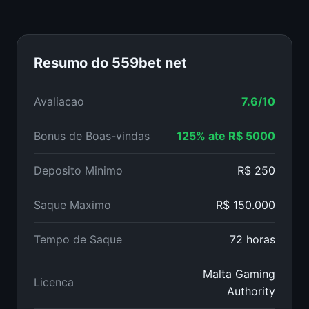
Resumo do 559bet net
Avaliacao
7.6/10
Bonus de Boas-vindas
125% ate R$ 5000
Deposito Minimo
R$ 250
Saque Maximo
R$ 150.000
Tempo de Saque
72 horas
Malta Gaming
Licenca
Authority