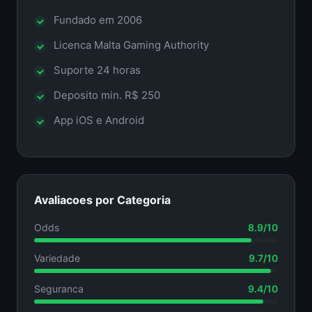
Fundado em 2006
Licenca Malta Gaming Authority
Suporte 24 horas
Deposito min. R$ 250
App iOS e Android
Avaliacoes por Categoria
Odds
8.9/10
Variedade
9.7/10
Seguranca
9.4/10