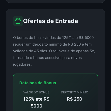
Ofertas de Entrada
O bonus de boas-vindas de 125% ate R$ 5000
requer um deposito minimo de R$ 250 e tem
validade de 45 dias. O rollover e de apenas 5x,
tornando o bonus acessivel para novos
jogadores.
Detalhes do Bonus
VALOR DO BONUS
DEPOSITO MINIMO
125% ate R$
R$ 250
5000