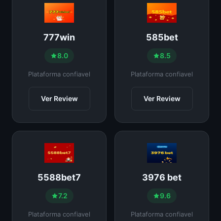
777win
585bet
8.0
8.5
Plataforma confiavel
Plataforma confiavel
Ver Review
Ver Review
5588bet7
3976 bet
7.2
9.6
Plataforma confiavel
Plataforma confiavel