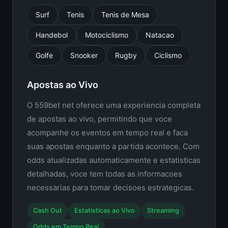
Surf
Tenis
Tenis de Mesa
Handebol
Motociclismo
Natacao
Golfe
Snooker
Rugby
Ciclismo
Apostas ao Vivo
O 559bet net oferece uma experiencia completa
de apostas ao vivo, permitindo que voce
acompanhe os eventos em tempo real e faca
suas apostas enquanto a partida acontece. Com
odds atualizadas automaticamente e estatisticas
detalhadas, voce tem todas as informacoes
necessarias para tomar decisoes estrategicas.
Cash Out
Estatisticas ao Vivo
Streaming
Odds em Tempo Real