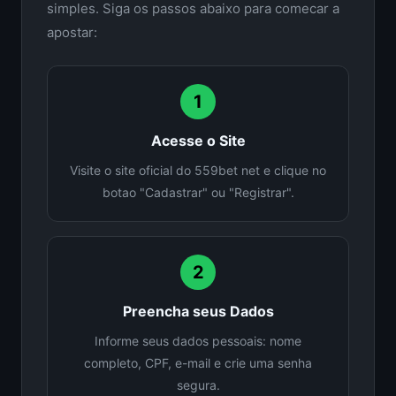
simples. Siga os passos abaixo para comecar a
apostar:
1
Acesse o Site
Visite o site oficial do 559bet net e clique no
botao "Cadastrar" ou "Registrar".
2
Preencha seus Dados
Informe seus dados pessoais: nome
completo, CPF, e-mail e crie uma senha
segura.