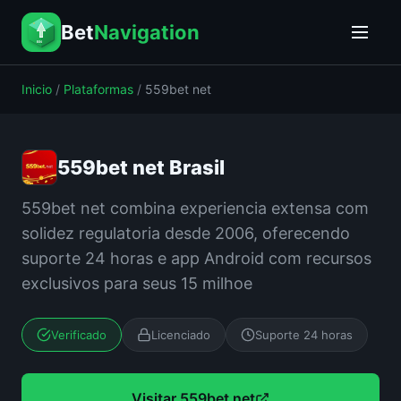
Bet
Navigation
Inicio
/
Plataformas
/
559bet net
559bet net Brasil
559bet net combina experiencia extensa com
solidez regulatoria desde 2006, oferecendo
suporte 24 horas e app Android com recursos
exclusivos para seus 15 milhoe
Verificado
Licenciado
Suporte 24 horas
Visitar 559bet net