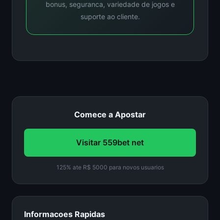
bonus, seguranca, variedade de jogos e
suporte ao cliente.
Comece a Apostar
Visitar 559bet net
125% ate R$ 5000 para novos usuarios
Informacoes Rapidas