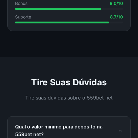
Bonus
8.0/10
Suporte
8.7/10
Tire Suas Dúvidas
Tire suas duvidas sobre o 559bet net
Qual o valor minimo para deposito na
559bet net?