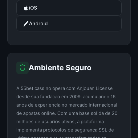
iOS
Android
Ambiente Seguro
A 55bet cassino opera com Anjouan License
desde sua fundacao em 2009, acumulando 16
anos de experiencia no mercado internacional
de apostas online. Com uma base solida de 20
milhoes de usuarios ativos, a plataforma
implementa protocolos de seguranca SSL de