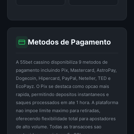
Metodos de Pagamento
A 55bet cassino disponibiliza 9 metodos de
pagamento incluindo Pix, Mastercard, AstroPay,
Dogecoin, Hipercard, PayPal, Neteller, TED e
EcoPayz. O Pix se destaca como opcao mais
rapida, permitindo depositos instantaneos e
saques processados em ate 1 hora. A plataforma
nao impoe limite maximo para retiradas,
oferecendo flexibilidade total para apostadores
de alto volume. Todas as transacoes sao