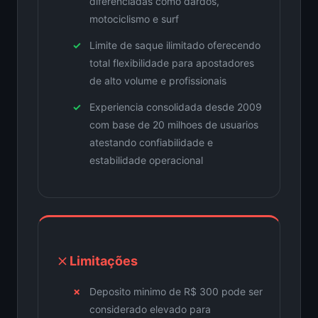
diferenciadas como dardos,
motociclismo e surf
Limite de saque ilimitado oferecendo
total flexibilidade para apostadores
de alto volume e profissionais
Experiencia consolidada desde 2009
com base de 20 milhoes de usuarios
atestando confiabilidade e
estabilidade operacional
Limitações
Deposito minimo de R$ 300 pode ser
considerado elevado para