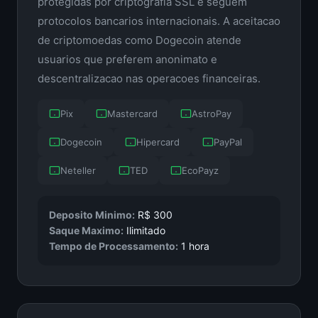
protegidas por criptografia SSL e seguem
protocolos bancarios internacionais. A aceitacao
de criptomoedas como Dogecoin atende
usuarios que preferem anonimato e
descentralizacao nas operacoes financeiras.
Pix
Mastercard
AstroPay
Dogecoin
Hipercard
PayPal
Neteller
TED
EcoPayz
Deposito Minimo:
R$ 300
Saque Maximo:
Ilimitado
Tempo de Processamento:
1 hora