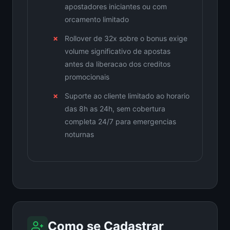
apostadores iniciantes ou com
orcamento limitado
Rollover de 32x sobre o bonus exige
volume significativo de apostas
antes da liberacao dos creditos
promocionais
Suporte ao cliente limitado ao horario
das 8h as 24h, sem cobertura
completa 24/7 para emergencias
noturnas
Como se Cadastrar