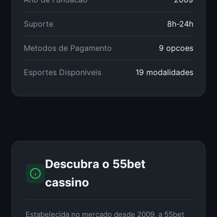
Suporte
8h-24h
Metodos de Pagamento
9 opcoes
Esportes Disponiveis
19 modalidades
Descubra o 55bet
cassino
Estabelecida no mercado desde 2009, a 55bet