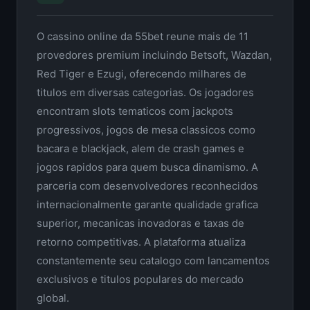
O cassino online da 55bet reune mais de 11
provedores premium incluindo Betsoft, Wazdan,
Red Tiger e Ezugi, oferecendo milhares de
titulos em diversas categorias. Os jogadores
encontram slots tematicos com jackpots
progressivos, jogos de mesa classicos como
bacara e blackjack, alem de crash games e
jogos rapidos para quem busca dinamismo. A
parceria com desenvolvedores reconhecidos
internacionalmente garante qualidade grafica
superior, mecanicas inovadoras e taxas de
retorno competitivas. A plataforma atualiza
constantemente seu catalogo com lancamentos
exclusivos e titulos populares do mercado
global.