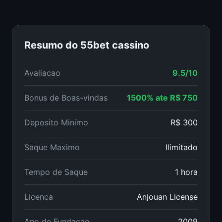
Resumo do 55bet cassino
Avaliacao
9.5/10
Bonus de Boas-vindas
1500% ate R$ 750
Deposito Minimo
R$ 300
Saque Maximo
Ilimitado
Tempo de Saque
1 hora
Licenca
Anjouan License
Ano de Fundacao
2009