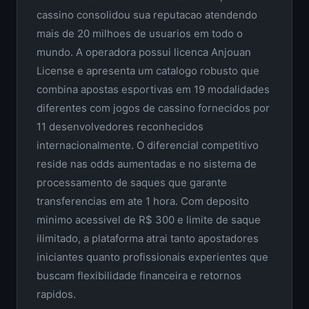
cassino consolidou sua reputacao atendendo
mais de 20 milhoes de usuarios em todo o
mundo. A operadora possui licenca Anjouan
License e apresenta um catalogo robusto que
combina apostas esportivas em 19 modalidades
diferentes com jogos de cassino fornecidos por
11 desenvolvedores reconhecidos
internacionalmente. O diferencial competitivo
reside nas odds aumentadas e no sistema de
processamento de saques que garante
transferencias em ate 1 hora. Com deposito
minimo acessivel de R$ 300 e limite de saque
ilimitado, a plataforma atrai tanto apostadores
iniciantes quanto profissionais experientes que
buscam flexibilidade financeira e retornos
rapidos.