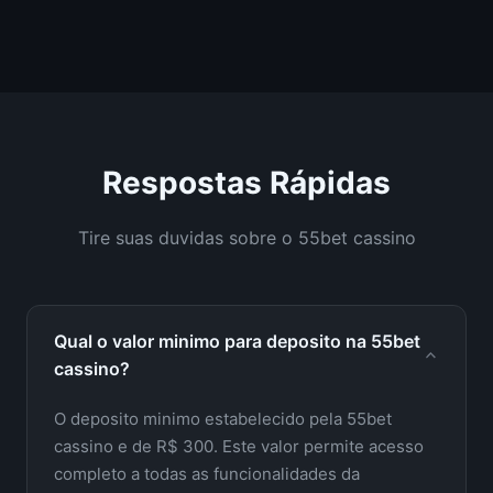
Respostas Rápidas
Tire suas duvidas sobre o 55bet cassino
Qual o valor minimo para deposito na 55bet
cassino?
O deposito minimo estabelecido pela 55bet
cassino e de R$ 300. Este valor permite acesso
completo a todas as funcionalidades da