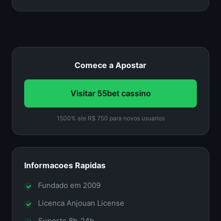
Comece a Apostar
Visitar 55bet cassino
1500% ate R$ 750 para novos usuarios
Informacoes Rapidas
Fundado em 2009
Licenca Anjouan License
Suporte 8h-24h