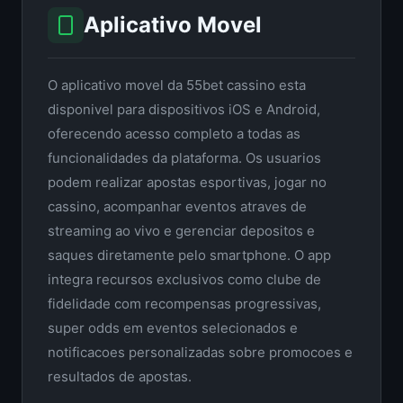
Aplicativo Movel
O aplicativo movel da 55bet cassino esta
disponivel para dispositivos iOS e Android,
oferecendo acesso completo a todas as
funcionalidades da plataforma. Os usuarios
podem realizar apostas esportivas, jogar no
cassino, acompanhar eventos atraves de
streaming ao vivo e gerenciar depositos e
saques diretamente pelo smartphone. O app
integra recursos exclusivos como clube de
fidelidade com recompensas progressivas,
super odds em eventos selecionados e
notificacoes personalizadas sobre promocoes e
resultados de apostas.