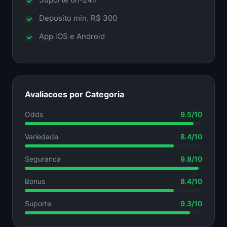
Deposito min. R$ 300
App iOS e Android
Avaliacoes por Categoria
Odds
9.5/10
Variedade
8.4/10
Seguranca
9.8/10
Bonus
8.4/10
Suporte
9.3/10