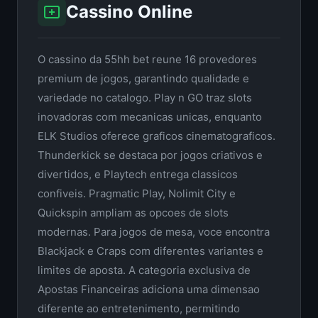
Cassino Online
O cassino da 55hh bet reune 16 provedores
premium de jogos, garantindo qualidade e
variedade no catalogo. Play n GO traz slots
inovadoras com mecanicas unicas, enquanto
ELK Studios oferece graficos cinematograficos.
Thunderkick se destaca por jogos criativos e
divertidos, e Playtech entrega classicos
confiveis. Pragmatic Play, Nolimit City e
Quickspin ampliam as opcoes de slots
modernas. Para jogos de mesa, voce encontra
Blackjack e Craps com diferentes variantes e
limites de aposta. A categoria exclusiva de
Apostas Financeiras adiciona uma dimensao
diferente ao entretenimento, permitindo