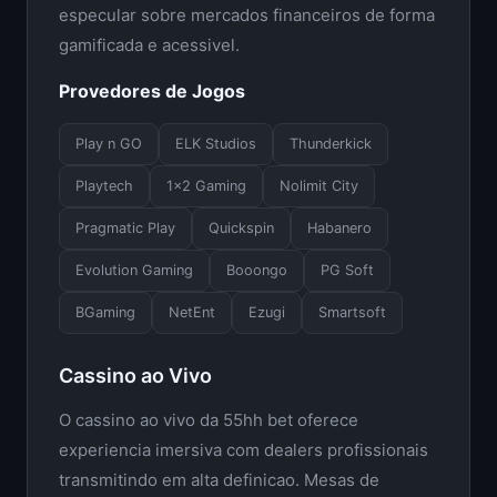
especular sobre mercados financeiros de forma
gamificada e acessivel.
Provedores de Jogos
Play n GO
ELK Studios
Thunderkick
Playtech
1x2 Gaming
Nolimit City
Pragmatic Play
Quickspin
Habanero
Evolution Gaming
Booongo
PG Soft
BGaming
NetEnt
Ezugi
Smartsoft
Cassino ao Vivo
O cassino ao vivo da 55hh bet oferece
experiencia imersiva com dealers profissionais
transmitindo em alta definicao. Mesas de