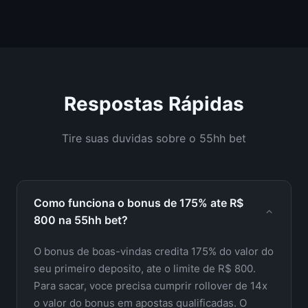
Respostas Rápidas
Tire suas duvidas sobre o 55hh bet
Como funciona o bonus de 175% ate R$
800 na 55hh bet?
O bonus de boas-vindas credita 175% do valor do
seu primeiro deposito, ate o limite de R$ 800.
Para sacar, voce precisa cumprir rollover de 14x
o valor do bonus em apostas qualificadas. O