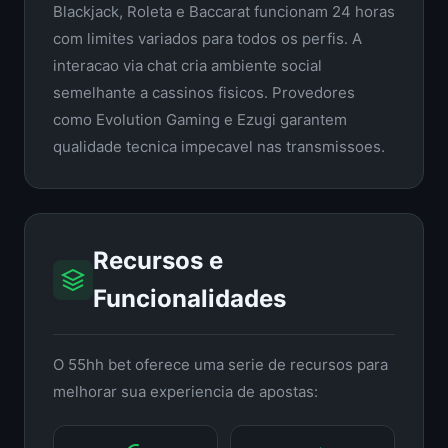
Blackjack, Roleta e Baccarat funcionam 24 horas
com limites variados para todos os perfis. A
interacao via chat cria ambiente social
semelhante a cassinos fisicos. Provedores
como Evolution Gaming e Ezugi garantem
qualidade tecnica impecavel nas transmissoes.
Recursos e
Funcionalidades
O 55hh bet oferece uma serie de recursos para
melhorar sua experiencia de apostas: