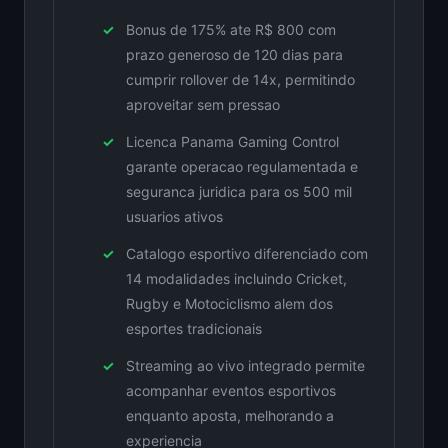
Bonus de 175% ate R$ 800 com
prazo generoso de 120 dias para
cumprir rollover de 14x, permitindo
aproveitar sem pressao
Licenca Panama Gaming Control
garante operacao regulamentada e
seguranca juridica para os 500 mil
usuarios ativos
Catalogo esportivo diferenciado com
14 modalidades incluindo Cricket,
Rugby e Motociclismo alem dos
esportes tradicionais
Streaming ao vivo integrado permite
acompanhar eventos esportivos
enquanto aposta, melhorando a
experiencia