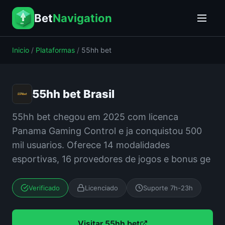
Bet
Navigation
Inicio
/
Plataformas
/
55hh bet
55hh bet Brasil
55hh bet chegou em 2025 com licenca
Panama Gaming Control e ja conquistou 500
mil usuarios. Oferece 14 modalidades
esportivas, 16 provedores de jogos e bonus ge
Verificado
Licenciado
Suporte 7h-23h
Visitar 55hh bet