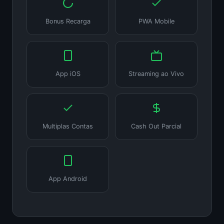
Bonus Recarga
PWA Mobile
App iOS
Streaming ao Vivo
Multiplas Contas
Cash Out Parcial
App Android