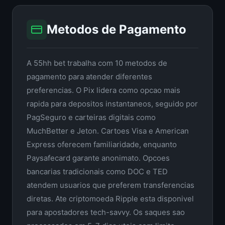
Metodos de Pagamento
A 55hh bet trabalha com 10 metodos de
pagamento para atender diferentes
preferencias. O Pix lidera como opcao mais
rapida para depositos instantaneos, seguido por
PagSeguro e carteiras digitais como
MuchBetter e Jeton. Cartoes Visa e American
Express oferecem familiaridade, enquanto
Paysafecard garante anonimato. Opcoes
bancarias tradicionais como DOC e TED
atendem usuarios que preferem transferencias
diretas. Ate criptomoeda Ripple esta disponivel
para apostadores tech-savvy. Os saques sao