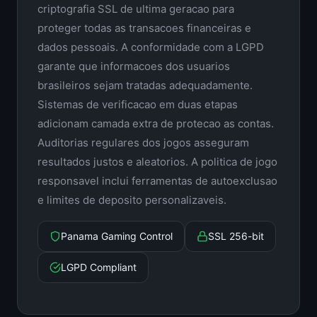
criptografia SSL de ultima geracao para
proteger todas as transacoes financeiras e
dados pessoais. A conformidade com a LGPD
garante que informacoes dos usuarios
brasileiros sejam tratadas adequadamente.
Sistemas de verificacao em duas etapas
adicionam camada extra de protecao as contas.
Auditorias regulares dos jogos asseguram
resultados justos e aleatorios. A politica de jogo
responsavel inclui ferramentas de autoexclusao
e limites de deposito personalizaveis.
Panama Gaming Control
SSL 256-bit
LGPD Compliant