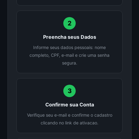
2
Preencha seus Dados
Informe seus dados pessoais: nome
completo, CPF, e-mail e crie uma senha
segura.
3
Confirme sua Conta
Verifique seu e-mail e confirme o cadastro
clicando no link de ativacao.