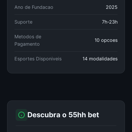
Ano de Fundacao
2025
Suporte
7h-23h
Metodos de
10 opcoes
Pagamento
Esportes Disponiveis
14 modalidades
Descubra o 55hh bet