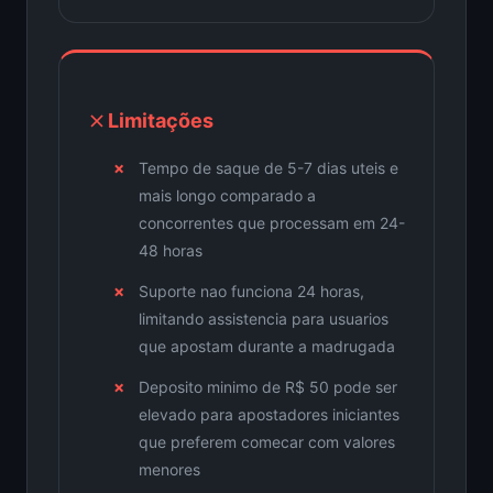
Limitações
Tempo de saque de 5-7 dias uteis e
mais longo comparado a
concorrentes que processam em 24-
48 horas
Suporte nao funciona 24 horas,
limitando assistencia para usuarios
que apostam durante a madrugada
Deposito minimo de R$ 50 pode ser
elevado para apostadores iniciantes
que preferem comecar com valores
menores