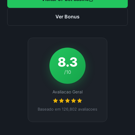
Ver Bonus
8.3
/10
Avaliacao Geral
Baseado em 126,802 avaliacoes