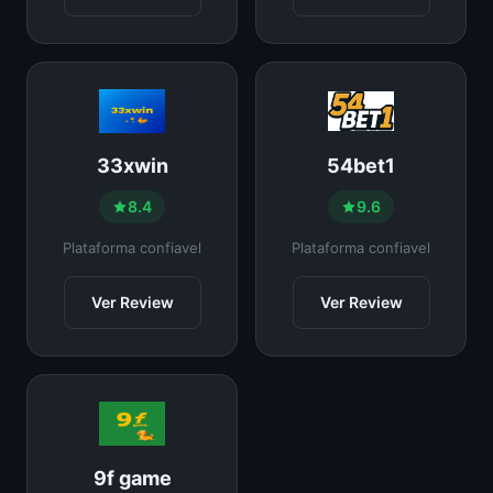
33xwin
54bet1
8.4
9.6
Plataforma confiavel
Plataforma confiavel
Ver Review
Ver Review
9f game