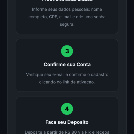
Informe seus dados pessoais: nome
completo, CPF, e-mail e crie uma senha
segura.
3
Confirme sua Conta
Verifique seu e-mail e confirme o cadastro
clicando no link de ativacao.
4
Faca seu Deposito
Deposite a partir de R$ 80 via Pix e receba