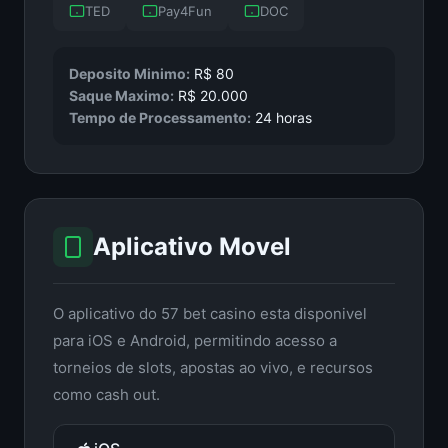
TED
Pay4Fun
DOC
Deposito Minimo:
R$ 80
Saque Maximo:
R$ 20.000
Tempo de Processamento:
24 horas
Aplicativo Movel
O aplicativo do 57 bet casino esta disponivel
para iOS e Android, permitindo acesso a
torneios de slots, apostas ao vivo, e recursos
como cash out.