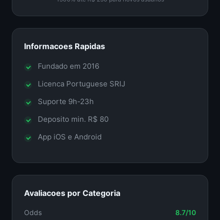
Informacoes Rapidas
Fundado em 2016
Licenca Portuguese SRIJ
Suporte 9h-23h
Deposito min. R$ 80
App iOS e Android
Avaliacoes por Categoria
Odds
8.7/10