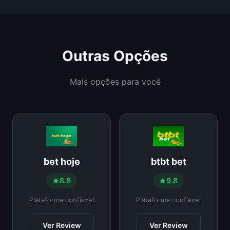
Outras Opções
Mais opções para você
bet hoje
btbt bet
8.6
9.8
Plataforma confiavel
Plataforma confiavel
Ver Review
Ver Review