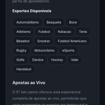
perfis de apostadores.
Esportes Disponiveis
Automobilismo
Basquete
Boxe
Atletismo
Futebol
Natacao
Tenis
Beisebol
Snooker
Futebol Americano
Rugby
Motociclismo
eSports
Golfe
Dardos
Hockey
Volei
Handebol
Apostas ao Vivo
O 57 bet casino oferece uma experiencia
completa de apostas ao vivo, permitindo que
voce acompanhe os eventos em tempo real e