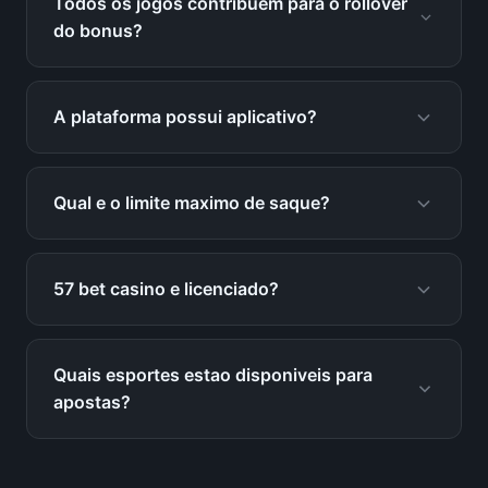
Todos os jogos contribuem para o rollover
do bonus?
A plataforma possui aplicativo?
Qual e o limite maximo de saque?
57 bet casino e licenciado?
Quais esportes estao disponiveis para
apostas?