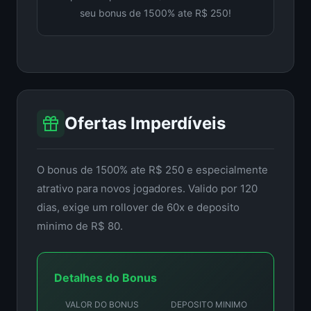
seu bonus de 1500% ate R$ 250!
Ofertas Imperdíveis
O bonus de 1500% ate R$ 250 e especialmente
atrativo para novos jogadores. Valido por 120
dias, exige um rollover de 60x e deposito
minimo de R$ 80.
Detalhes do Bonus
VALOR DO BONUS
DEPOSITO MINIMO