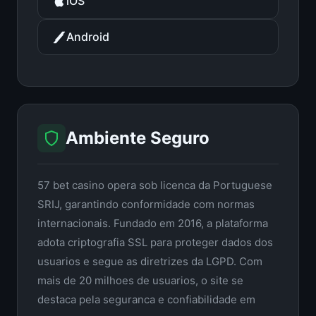
iOS
Android
Ambiente Seguro
57 bet casino opera sob licenca da Portuguese
SRIJ, garantindo conformidade com normas
internacionais. Fundado em 2016, a plataforma
adota criptografia SSL para proteger dados dos
usuarios e segue as diretrizes da LGPD. Com
mais de 20 milhoes de usuarios, o site se
destaca pela seguranca e confiabilidade em