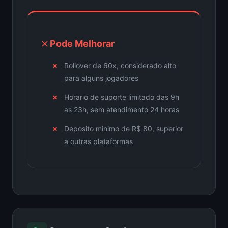
Pode Melhorar
Rollover de 60x, considerado alto
para alguns jogadores
Horario de suporte limitado das 9h
as 23h, sem atendimento 24 horas
Deposito minimo de R$ 80, superior
a outras plataformas