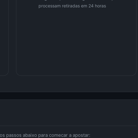
processam retiradas em 24 horas
a os passos abaixo para comecar a apostar: