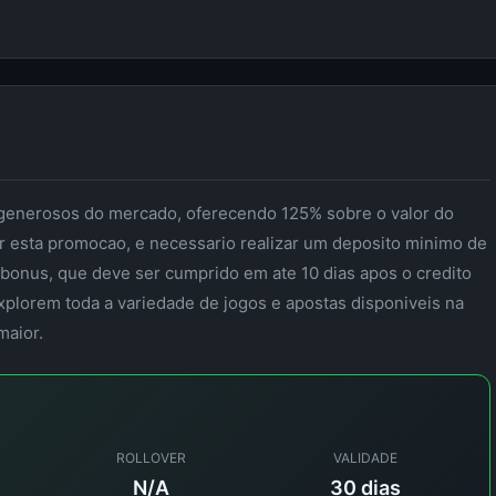
 generosos do mercado, oferecendo 125% sobre o valor do
var esta promocao, e necessario realizar um deposito minimo de
o bonus, que deve ser cumprido em ate 10 dias apos o credito
xplorem toda a variedade de jogos e apostas disponiveis na
maior.
ROLLOVER
VALIDADE
N/A
30 dias