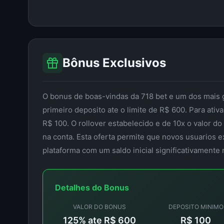
Bônus Exclusivos
O bonus de boas-vindas da 718 bet e um dos mais
primeiro deposito ate o limite de R$ 600. Para ati
R$ 100. O rollover estabelecido e de 10x o valor d
na conta. Esta oferta permite que novos usuarios e
plataforma com um saldo inicial significativamente 
Detalhes do Bonus
VALOR DO BONUS
DEPOSITO MINIMO
125% ate R$ 600
R$ 100