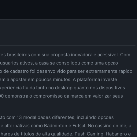
es brasileiros com sua proposta inovadora e acessivel. Com
usuarios ativos, a casa se consolidou como uma opcao
o de cadastro foi desenvolvido para ser extremamente rapido
em a apostar em poucos minutos. A plataforma investe
periencia fluida tanto no desktop quanto nos dispositivos
00 demonstra o compromisso da marca em valorizar seus
usto com 13 modalidades diferentes, incluindo opcoes
alternativas como Badminton e Futsal. No cassino online, a
ares de titulos de alta qualidade. Push Gaming, Habanero e