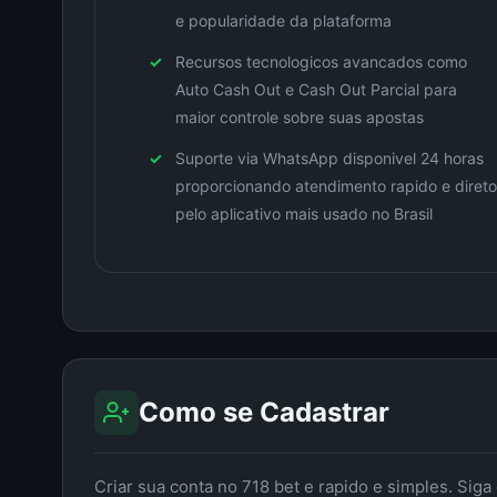
e popularidade da plataforma
Recursos tecnologicos avancados como
Auto Cash Out e Cash Out Parcial para
maior controle sobre suas apostas
Suporte via WhatsApp disponivel 24 horas
proporcionando atendimento rapido e direto
pelo aplicativo mais usado no Brasil
Como se Cadastrar
Criar sua conta no 718 bet e rapido e simples. Sig