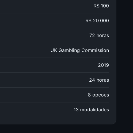
R$ 100
R$ 20.000
72 horas
UK Gambling Commission
2019
24 horas
8 opcoes
13 modalidades