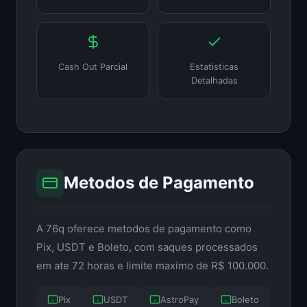
Cash Out Parcial
Estatisticas
Detalhadas
Metodos de Pagamento
A 76q oferece metodos de pagamento como
Pix, USDT e Boleto, com saques processados
em ate 72 horas e limite maximo de R$ 100.000.
Pix
USDT
AstroPay
Boleto