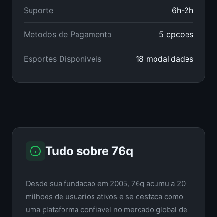
Suporte
6h-2h
Metodos de Pagamento
5 opcoes
Esportes Disponiveis
18 modalidades
Tudo sobre 76q
Desde sua fundacao em 2005, 76q acumula 20
milhoes de usuarios ativos e se destaca como
uma plataforma confiavel no mercado global de