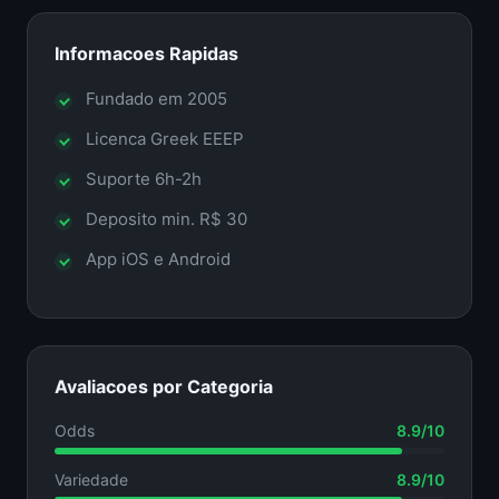
Informacoes Rapidas
Fundado em 2005
Licenca Greek EEEP
Suporte 6h-2h
Deposito min. R$ 30
App iOS e Android
Avaliacoes por Categoria
Odds
8.9/10
Variedade
8.9/10