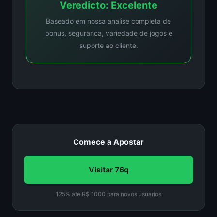
Veredicto: Excelente
Baseado em nossa analise completa de
bonus, seguranca, variedade de jogos e
suporte ao cliente.
Comece a Apostar
Visitar 76q
125% ate R$ 1000 para novos usuarios