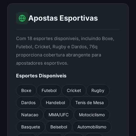
Apostas Esportivas
Com 18 esportes disponiveis, incluindo Boxe,
Futebol, Cricket, Rugby e Dardos, 76q
proporciona cobertura abrangente para
apostadores esportivos.
Esportes Disponiveis
Boxe
Futebol
Cricket
Rugby
Dardos
Handebol
Tenis de Mesa
Natacao
MMA/UFC
Motociclismo
Basquete
Beisebol
Automobilismo