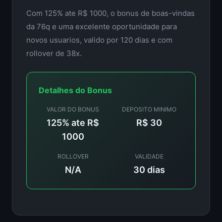
Com 125% ate R$ 1000, o bonus de boas-vindas
da 76q e uma excelente oportunidade para
novos usuarios, valido por 120 dias e com
rollover de 38x.
Detalhes do Bonus
VALOR DO BONUS
DEPOSITO MINIMO
125% ate R$
R$ 30
1000
ROLLOVER
VALIDADE
N/A
30 dias