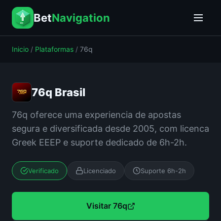
Bet
Navigation
Inicio
/
Plataformas
/
76q
76q Brasil
76q oferece uma experiencia de apostas
segura e diversificada desde 2005, com licenca
Greek EEEP e suporte dedicado de 6h-2h.
Verificado
Licenciado
Suporte 6h-2h
Visitar 76q