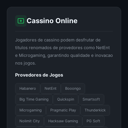
Cassino Online
Jogadores de cassino podem desfrutar de
titulos renomados de provedores como NetEnt
e Microgaming, garantindo qualidade e inovacao
nos jogos.
Provedores de Jogos
Habanero
NetEnt
Booongo
Big Time Gaming
Quickspin
Smartsoft
Microgaming
Pragmatic Play
Thunderkick
Nolimit City
Hacksaw Gaming
PG Soft