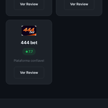
Ver Review
Ver Review
444 bet
7.7
Plataforma confiavel
Ver Review