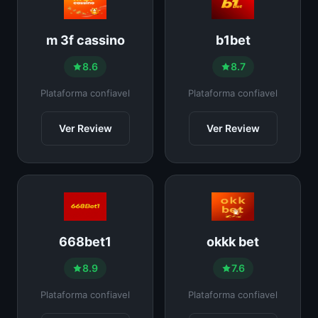
m 3f cassino
b1bet
8.6
8.7
Plataforma confiavel
Plataforma confiavel
Ver Review
Ver Review
668bet1
okkk bet
8.9
7.6
Plataforma confiavel
Plataforma confiavel