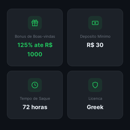
Bonus de Boas-vindas
Deposito Minimo
125% ate R$
R$ 30
1000
Tempo de Saque
Licenca
72 horas
Greek