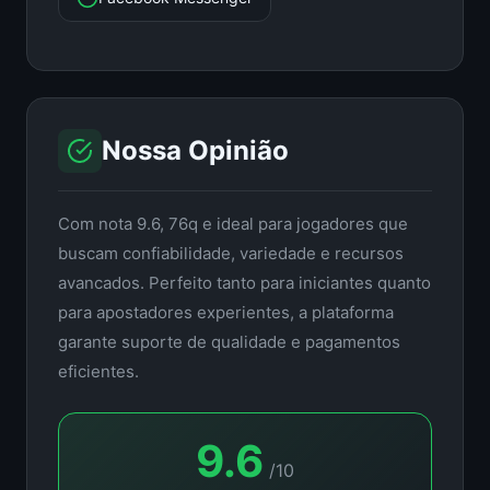
Nossa Opinião
Com nota 9.6, 76q e ideal para jogadores que
buscam confiabilidade, variedade e recursos
avancados. Perfeito tanto para iniciantes quanto
para apostadores experientes, a plataforma
garante suporte de qualidade e pagamentos
eficientes.
9.6
/10