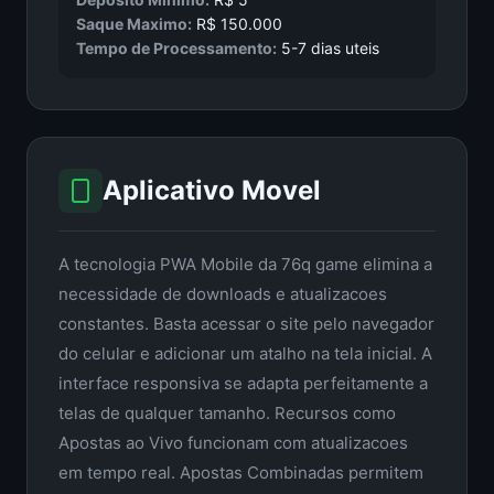
Saque Maximo:
R$ 150.000
Tempo de Processamento:
5-7 dias uteis
Aplicativo Movel
A tecnologia PWA Mobile da 76q game elimina a
necessidade de downloads e atualizacoes
constantes. Basta acessar o site pelo navegador
do celular e adicionar um atalho na tela inicial. A
interface responsiva se adapta perfeitamente a
telas de qualquer tamanho. Recursos como
Apostas ao Vivo funcionam com atualizacoes
em tempo real. Apostas Combinadas permitem