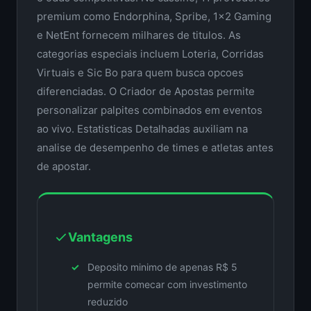
premium como Endorphina, Spribe, 1x2 Gaming
e NetEnt fornecem milhares de titulos. As
categorias especiais incluem Loteria, Corridas
Virtuais e Sic Bo para quem busca opcoes
diferenciadas. O Criador de Apostas permite
personalizar palpites combinados em eventos
ao vivo. Estatisticas Detalhadas auxiliam na
analise de desempenho de times e atletas antes
de apostar.
Vantagens
Deposito minimo de apenas R$ 5
permite comecar com investimento
reduzido