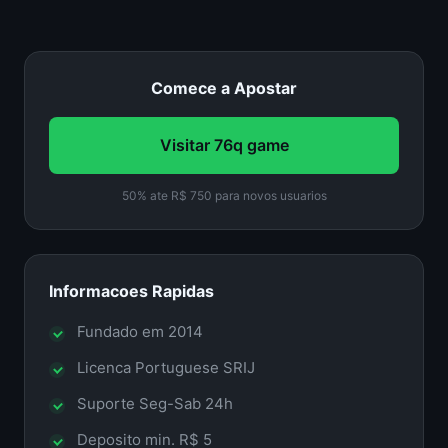
Comece a Apostar
Visitar 76q game
50% ate R$ 750 para novos usuarios
Informacoes Rapidas
Fundado em 2014
Licenca Portuguese SRIJ
Suporte Seg-Sab 24h
Deposito min. R$ 5