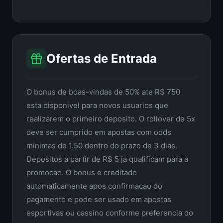
Ofertas de Entrada
O bonus de boas-vindas de 50% ate R$ 750
esta disponivel para novos usuarios que
realizarem o primeiro deposito. O rollover de 5x
deve ser cumprido em apostas com odds
minimas de 1.50 dentro do prazo de 3 dias.
Depositos a partir de R$ 5 ja qualificam para a
promocao. O bonus e creditado
automaticamente apos confirmacao do
pagamento e pode ser usado em apostas
esportivas ou cassino conforme preferencia do