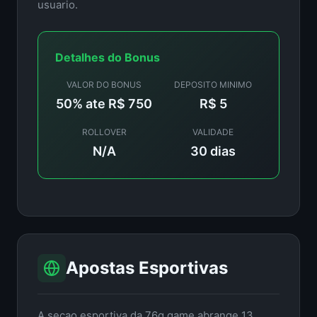
usuario.
Detalhes do Bonus
VALOR DO BONUS
DEPOSITO MINIMO
50% ate R$ 750
R$ 5
ROLLOVER
VALIDADE
N/A
30 dias
Apostas Esportivas
A secao esportiva da 76q game abrange 13