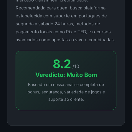
Recomendada para quem busca plataforma
estabelecida com suporte em portugues de
segunda a sabado 24 horas, metodos de
pagamento locais como Pix e TED, e recursos
avancados como apostas ao vivo e combinadas.
8.2
/10
Veredicto: Muito Bom
Baseado em nossa analise completa de
bonus, seguranca, variedade de jogos e
suporte ao cliente.