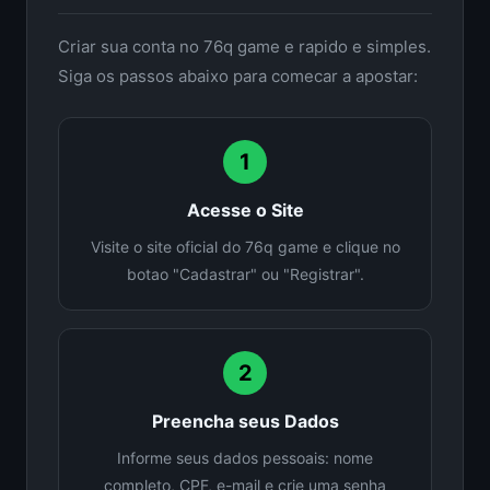
Criar sua conta no 76q game e rapido e simples.
Siga os passos abaixo para comecar a apostar:
1
Acesse o Site
Visite o site oficial do 76q game e clique no
botao "Cadastrar" ou "Registrar".
2
Preencha seus Dados
Informe seus dados pessoais: nome
completo, CPF, e-mail e crie uma senha