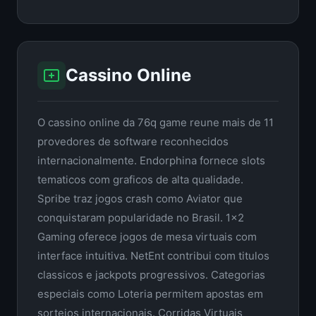
Cassino Online
O cassino online da 76q game reune mais de 11
provedores de software reconhecidos
internacionalmente. Endorphina fornece slots
tematicos com graficos de alta qualidade.
Spribe traz jogos crash como Aviator que
conquistaram popularidade no Brasil. 1x2
Gaming oferece jogos de mesa virtuais com
interface intuitiva. NetEnt contribui com titulos
classicos e jackpots progressivos. Categorias
especiais como Loteria permitem apostas em
sorteios internacionais. Corridas Virtuais