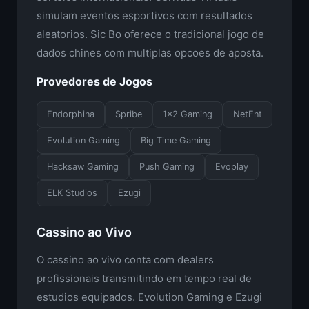
simulam eventos esportivos com resultados
aleatorios. Sic Bo oferece o tradicional jogo de
dados chines com multiplas opcoes de aposta.
Provedores de Jogos
Endorphina
Spribe
1x2 Gaming
NetEnt
Evolution Gaming
Big Time Gaming
Hacksaw Gaming
Push Gaming
Evoplay
ELK Studios
Ezugi
Cassino ao Vivo
O cassino ao vivo conta com dealers
profissionais transmitindo em tempo real de
estudios equipados. Evolution Gaming e Ezugi