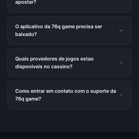
apostar?
O aplicativo da 76q game precisa ser
baixado?
Quais provedores de jogos estao
disponiveis no cassino?
Como entrar em contato com o suporte da
76q game?