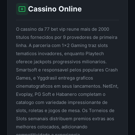
Cassino Online
O cassino da 77 bet vip reune mais de 2000
titulos fornecidos por 9 provedores de primeira
linha. A parceria com 1x2 Gaming traz slots
tematicos inovadores, enquanto Playtech
oferece jackpots progressivos milionarios.
Smartsoft e responsavel pelos populares Crash
Games, e Yggdrasil entrega graficos
cinematograficos em seus lancamentos. NetEnt,
Evoplay, PG Soft e Habanero completam o
catalogo com variedade impressionante de
slots, roletas e jogos de mesa. Os Torneios de
Slots semanais distribuem premios extras aos
melhores colocados, adicionando
competitividade a experiencia.