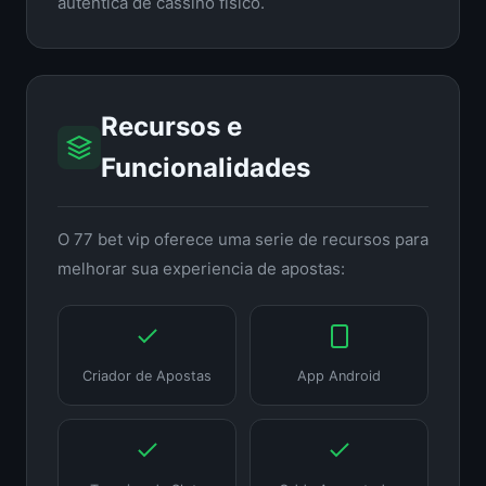
autentica de cassino fisico.
Recursos e
Funcionalidades
O 77 bet vip oferece uma serie de recursos para
melhorar sua experiencia de apostas:
Criador de Apostas
App Android