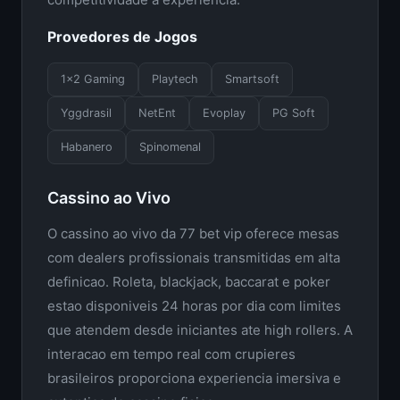
Provedores de Jogos
1x2 Gaming
Playtech
Smartsoft
Yggdrasil
NetEnt
Evoplay
PG Soft
Habanero
Spinomenal
Cassino ao Vivo
O cassino ao vivo da 77 bet vip oferece mesas
com dealers profissionais transmitidas em alta
definicao. Roleta, blackjack, baccarat e poker
estao disponiveis 24 horas por dia com limites
que atendem desde iniciantes ate high rollers. A
interacao em tempo real com crupieres
brasileiros proporciona experiencia imersiva e