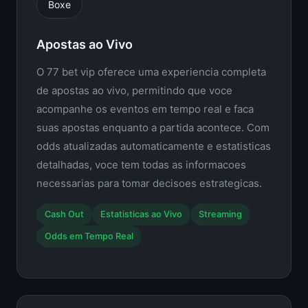
Boxe
Apostas ao Vivo
O 77 bet vip oferece uma experiencia completa
de apostas ao vivo, permitindo que voce
acompanhe os eventos em tempo real e faca
suas apostas enquanto a partida acontece. Com
odds atualizadas automaticamente e estatisticas
detalhadas, voce tem todas as informacoes
necessarias para tomar decisoes estrategicas.
Cash Out
Estatisticas ao Vivo
Streaming
Odds em Tempo Real