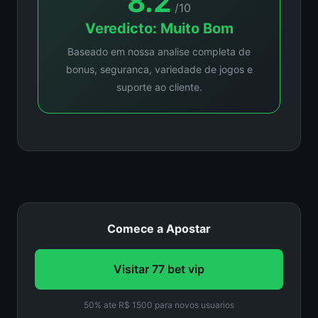
8.2
/10
Veredicto: Muito Bom
Baseado em nossa analise completa de
bonus, seguranca, variedade de jogos e
suporte ao cliente.
Comece a Apostar
Visitar 77 bet vip
50% ate R$ 1500 para novos usuarios