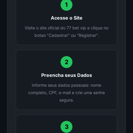
1
Acesse o Site
Visite o site oficial do 77 bet vip e clique no
botao "Cadastrar" ou "Registrar".
2
Preencha seus Dados
Informe seus dados pessoais: nome
completo, CPF, e-mail e crie uma senha
segura.
3