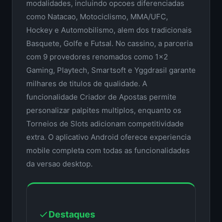
modalidades, incluindo opcoes diferenciadas
como Natacao, Motociclismo, MMA/UFC,
Hockey e Automobilismo, alem dos tradicionais
Basquete, Golfe e Futsal. No cassino, a parceria
com 9 provedores renomados como 1x2
Gaming, Playtech, Smartsoft e Yggdrasil garante
milhares de titulos de qualidade. A
funcionalidade Criador de Apostas permite
personalizar palpites multiplos, enquanto os
Torneios de Slots adicionam competitividade
extra. O aplicativo Android oferece experiencia
mobile completa com todas as funcionalidades
da versao desktop.
Destaques