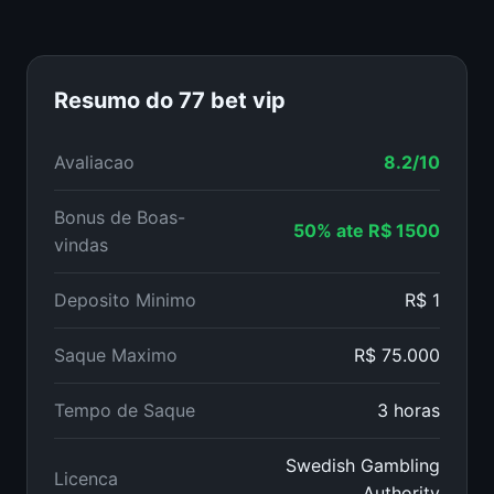
Resumo do 77 bet vip
Avaliacao
8.2/10
Bonus de Boas-
50% ate R$ 1500
vindas
Deposito Minimo
R$ 1
Saque Maximo
R$ 75.000
Tempo de Saque
3 horas
Swedish Gambling
Licenca
Authority