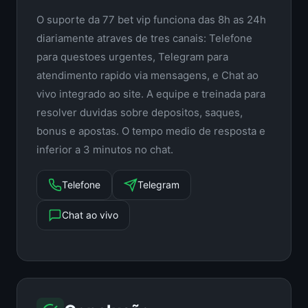
O suporte da 77 bet vip funciona das 8h as 24h
diariamente atraves de tres canais: Telefone
para questoes urgentes, Telegram para
atendimento rapido via mensagens, e Chat ao
vivo integrado ao site. A equipe e treinada para
resolver duvidas sobre depositos, saques,
bonus e apostas. O tempo medio de resposta e
inferior a 3 minutos no chat.
Telefone
Telegram
Chat ao vivo