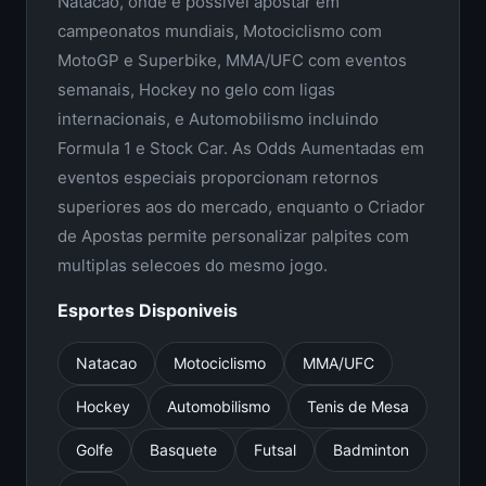
Natacao, onde e possivel apostar em
campeonatos mundiais, Motociclismo com
MotoGP e Superbike, MMA/UFC com eventos
semanais, Hockey no gelo com ligas
internacionais, e Automobilismo incluindo
Formula 1 e Stock Car. As Odds Aumentadas em
eventos especiais proporcionam retornos
superiores aos do mercado, enquanto o Criador
de Apostas permite personalizar palpites com
multiplas selecoes do mesmo jogo.
Esportes Disponiveis
Natacao
Motociclismo
MMA/UFC
Hockey
Automobilismo
Tenis de Mesa
Golfe
Basquete
Futsal
Badminton