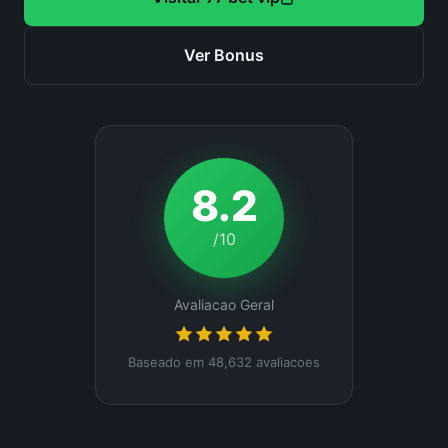
Ver Bonus
8.2
/10
Avaliacao Geral
Baseado em 48,632 avaliacoes