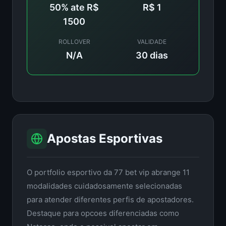
50% ate R$
R$ 1
1500
ROLLOVER
VALIDADE
N/A
30 dias
Apostas Esportivas
O portfolio esportivo da 77 bet vip abrange 11
modalidades cuidadosamente selecionadas
para atender diferentes perfis de apostadores.
Destaque para opcoes diferenciadas como