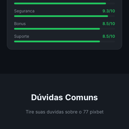
Seguranca
9.3/10
Bonus
8.5/10
Suporte
8.5/10
Dúvidas Comuns
Tire suas duvidas sobre o 77 pixbet