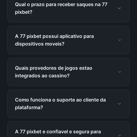
Qual o prazo para receber saques na 77
pixbet?
A 77 pixbet possui aplicativo para
dispositivos moveis?
Quais provedores de jogos estao
integrados ao cassino?
Como funciona o suporte ao cliente da
plataforma?
A 77 pixbet e confiavel e segura para