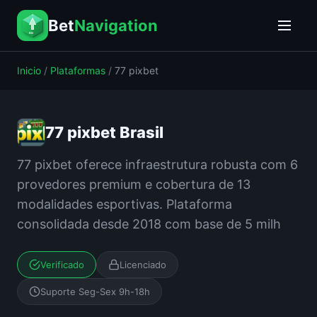
Bet
Navigation
Inicio
/
Plataformas
/
77 pixbet
77 pixbet Brasil
77 pixbet oferece infraestrutura robusta com 6
provedores premium e cobertura de 13
modalidades esportivas. Plataforma
consolidada desde 2018 com base de 5 milh
Verificado
Licenciado
Suporte Seg-Sex 9h-18h