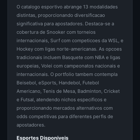
O catalogo esportivo abrange 13 modalidades
distintas, proporcionando diversificacao
significativa para apostadores. Destaca-se a
cobertura de Snooker com torneios
internacionais, Surf com competicoes da WSL, e
Hockey com ligas norte-americanas. As opcoes
tradicionais incluem Basquete com NBA e ligas
europeias, Volei com campeonatos nacionais e
internacionais. O portfolio tambem contempla
Beisebol, eSports, Handebol, Futebol
Americano, Tenis de Mesa, Badminton, Cricket
e Futsal, atendendo nichos especificos e
proporcionando mercados alternativos com
odds competitivas para diferentes perfis de
apostadores.
Esportes Disponiveis