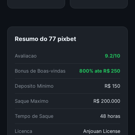
Resumo do 77 pixbet
Avaliacao
9.2/10
Bonus de Boas-vindas
800% ate R$ 250
Deposito Minimo
R$ 150
Saque Maximo
R$ 200.000
Tempo de Saque
48 horas
Licenca
Anjouan License