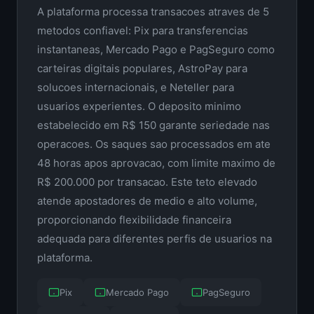
A plataforma processa transacoes atraves de 5
metodos confiavel: Pix para transferencias
instantaneas, Mercado Pago e PagSeguro como
carteiras digitais populares, AstroPay para
solucoes internacionais, e Neteller para
usuarios experientes. O deposito minimo
estabelecido em R$ 150 garante seriedade nas
operacoes. Os saques sao processados em ate
48 horas apos aprovacao, com limite maximo de
R$ 200.000 por transacao. Este teto elevado
atende apostadores de medio e alto volume,
proporcionando flexibilidade financeira
adequada para diferentes perfis de usuarios na
plataforma.
Pix
Mercado Pago
PagSeguro