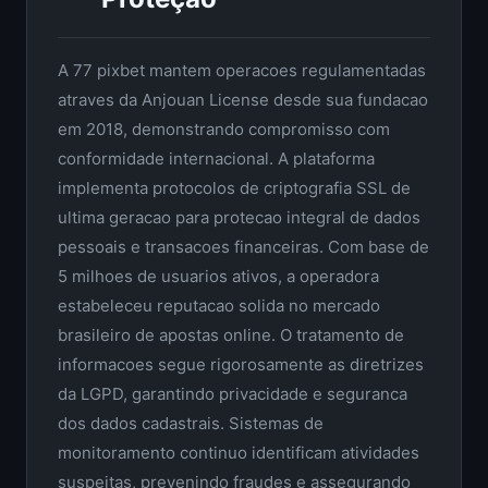
A 77 pixbet mantem operacoes regulamentadas
atraves da Anjouan License desde sua fundacao
em 2018, demonstrando compromisso com
conformidade internacional. A plataforma
implementa protocolos de criptografia SSL de
ultima geracao para protecao integral de dados
pessoais e transacoes financeiras. Com base de
5 milhoes de usuarios ativos, a operadora
estabeleceu reputacao solida no mercado
brasileiro de apostas online. O tratamento de
informacoes segue rigorosamente as diretrizes
da LGPD, garantindo privacidade e seguranca
dos dados cadastrais. Sistemas de
monitoramento continuo identificam atividades
suspeitas, prevenindo fraudes e assegurando