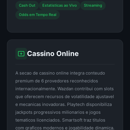
Cash Out
Estatisticas ao Vivo
Streaming
Odds em Tempo Real
Cassino Online
A secao de cassino online integra conteudo
premium de 6 provedores reconhecidos
internacionalmente. Wazdan contribui com slots
que oferecem recursos de volatilidade ajustavel
e mecanicas inovadoras. Playtech disponibiliza
jackpots progressivos milionarios e jogos
tematicos licenciados. Smartsoft traz titulos
com graficos modernos e jogabilidade dinamica.