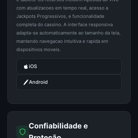
com atualizacoes em tempo real, acesso a
Jackpots Progressivos, e funcionalidade
completa do cassino. A interface responsiva
adapta-se automaticamente ao tamanho da tela,
mantendo navegacao intuitiva e rapida em
dispositivos moveis.
iOS
Android
Confiabilidade e
Proteção