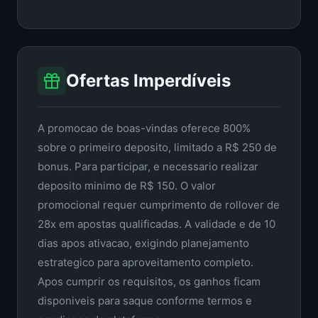
Ofertas Imperdíveis
A promocao de boas-vindas oferece 800%
sobre o primeiro deposito, limitado a R$ 250 de
bonus. Para participar, e necessario realizar
deposito minimo de R$ 150. O valor
promocional requer cumprimento de rollover de
28x em apostas qualificadas. A validade e de 10
dias apos ativacao, exigindo planejamento
estrategico para aproveitamento completo.
Apos cumprir os requisitos, os ganhos ficam
disponiveis para saque conforme termos e