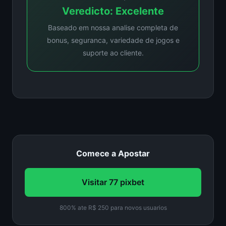
Veredicto: Excelente
Baseado em nossa analise completa de
bonus, seguranca, variedade de jogos e
suporte ao cliente.
Comece a Apostar
Visitar 77 pixbet
800% ate R$ 250 para novos usuarios