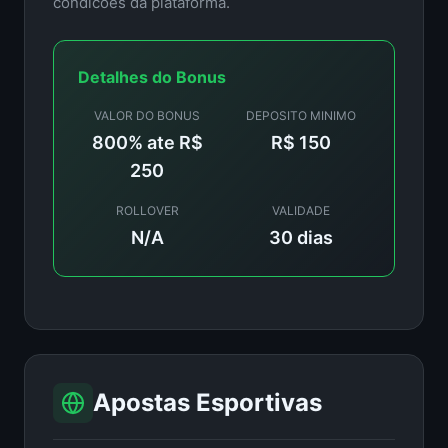
condicoes da plataforma.
Detalhes do Bonus
VALOR DO BONUS
DEPOSITO MINIMO
800% ate R$
R$ 150
250
ROLLOVER
VALIDADE
N/A
30 dias
Apostas Esportivas