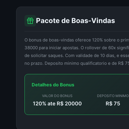
Pacote de Boas-Vindas
O bonus de boas-vindas oferece 120% sobre o prime
38000 para iniciar apostas. O rollover de 60x signi
de solicitar saques. Com validade de 10 dias, e ess
no prazo. Deposito minimo qualificatorio e de R$ 75
Detalhes do Bonus
VALOR DO BONUS
DEPOSITO MINIMO
120% ate R$ 20000
R$ 75