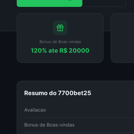
Bonus de Boas-vindas
120% ate R$ 20000
Resumo do 7700bet25
Avaliacao
Bonus de Boas-vindas