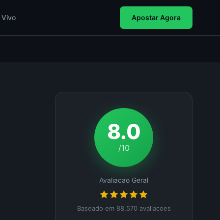
 Vivo
Apostar Agora
8.0
/10
Avaliacao Geral
Baseado em 88,570 avaliacoes