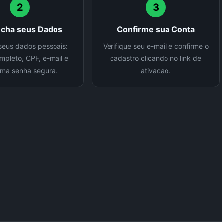
2
3
cha seus Dados
Confirme sua Conta
seus dados pessoais:
Verifique seu e-mail e confirme o
pleto, CPF, e-mail e
cadastro clicando no link de
uma senha segura.
ativacao.