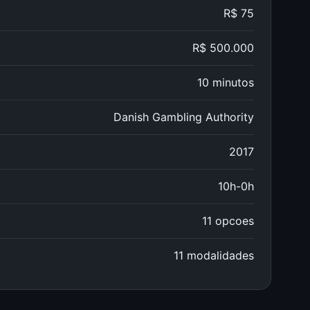
R$ 75
R$ 500.000
10 minutos
Danish Gambling Authority
2017
10h-0h
11 opcoes
11 modalidades