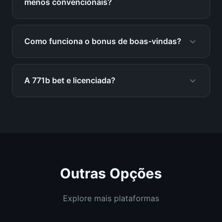
menos convencionais?
Como funciona o bonus de boas-vindas?
A 771b bet e licenciada?
Outras Opções
Explore mais plataformas