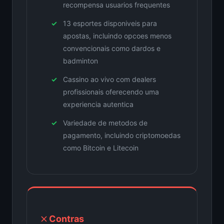
recompensa usuarios frequentes
13 esportes disponiveis para
apostas, incluindo opcoes menos
convencionais como dardos e
badminton
Cassino ao vivo com dealers
profissionais oferecendo uma
experiencia autentica
Variedade de metodos de
pagamento, incluindo criptomoedas
como Bitcoin e Litecoin
Contras