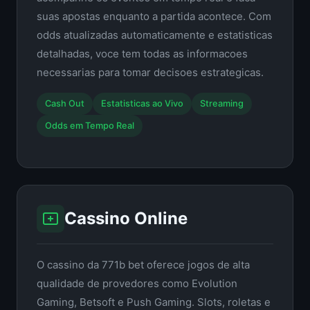
suas apostas enquanto a partida acontece. Com
odds atualizadas automaticamente e estatisticas
detalhadas, voce tem todas as informacoes
necessarias para tomar decisoes estrategicas.
Cash Out
Estatisticas ao Vivo
Streaming
Odds em Tempo Real
Cassino Online
O cassino da 771b bet oferece jogos de alta
qualidade de provedores como Evolution
Gaming, Betsoft e Push Gaming. Slots, roletas e