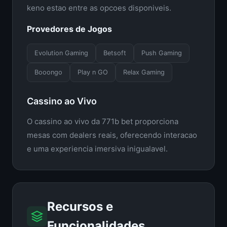
keno estao entre as opcoes disponiveis.
Provedores de Jogos
Evolution Gaming
Betsoft
Push Gaming
Booongo
Play n GO
Relax Gaming
Cassino ao Vivo
O cassino ao vivo da 771b bet proporciona
mesas com dealers reais, oferecendo interacao
e uma experiencia imersiva inigualavel.
Recursos e
Funcionalidades