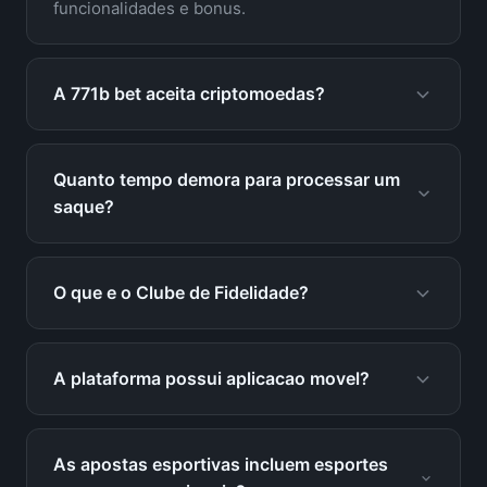
funcionalidades e bonus.
A 771b bet aceita criptomoedas?
Quanto tempo demora para processar um
saque?
O que e o Clube de Fidelidade?
A plataforma possui aplicacao movel?
As apostas esportivas incluem esportes