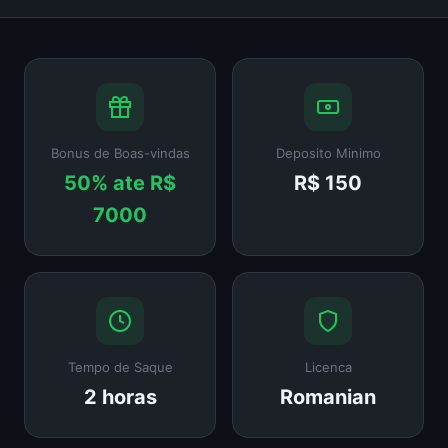
Bonus de Boas-vindas
Deposito Minimo
50% ate R$
R$ 150
7000
Tempo de Saque
Licenca
2 horas
Romanian