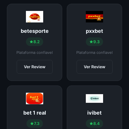
betesporte
pxxbet
8.2
9.3
Plataforma confiavel
Plataforma confiavel
Ver Review
Ver Review
bet 1 real
ivibet
7.3
8.4