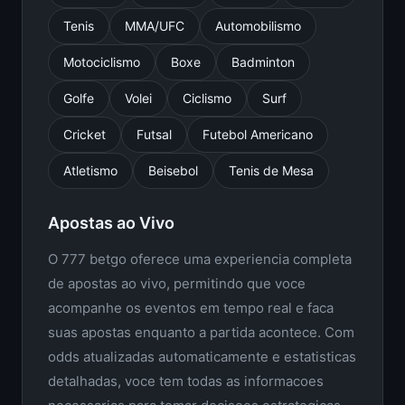
Tenis
MMA/UFC
Automobilismo
Motociclismo
Boxe
Badminton
Golfe
Volei
Ciclismo
Surf
Cricket
Futsal
Futebol Americano
Atletismo
Beisebol
Tenis de Mesa
Apostas ao Vivo
O 777 betgo oferece uma experiencia completa
de apostas ao vivo, permitindo que voce
acompanhe os eventos em tempo real e faca
suas apostas enquanto a partida acontece. Com
odds atualizadas automaticamente e estatisticas
detalhadas, voce tem todas as informacoes