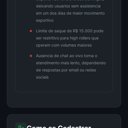
deixando usuarios sem assistencia
em um dos dias de maior movimento
esportivo
Limite de saque de R$ 15.000 pode
ser restritivo para high rollers que
operam com volumes maiores
Ausencia de chat ao vivo torna o
atendimento mais lento, dependendo
de respostas por email ou redes
sociais