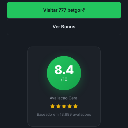
Visitar 777 betgo
Ver Bonus
8.4
/10
Avaliacao Geral
Baseado em 13,889 avaliacoes