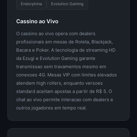
Endorphina
Evolution Gaming
Cassino ao Vivo
O cassino ao vivo opera com dealers
profissionais em mesas de Roleta, Blackjack,
Bacara e Poker. A tecnologia de streaming HD
da Ezugi e Evolution Gaming garante
transmissao sem travamentos mesmo em
conexoes 4G. Mesas VIP com limites elevados
atendem high rollers, enquanto versoes
standard aceitam apostas a partir de R$ 5. O
chat ao vivo permite interacao com dealers e
outros jogadores em tempo real.