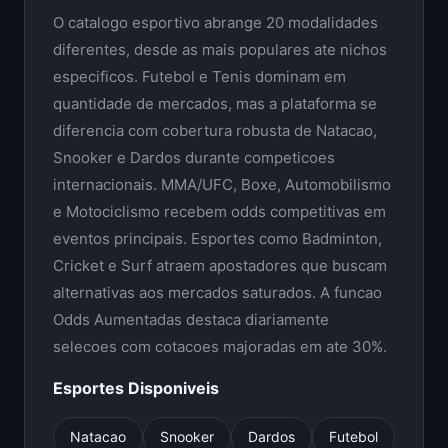
O catalogo esportivo abrange 20 modalidades
diferentes, desde as mais populares ate nichos
especificos. Futebol e Tenis dominam em
quantidade de mercados, mas a plataforma se
diferencia com cobertura robusta de Natacao,
Snooker e Dardos durante competicoes
internacionais. MMA/UFC, Boxe, Automobilismo
e Motociclismo recebem odds competitivas em
eventos principais. Esportes como Badminton,
Cricket e Surf atraem apostadores que buscam
alternativas aos mercados saturados. A funcao
Odds Aumentadas destaca diariamente
selecoes com cotacoes majoradas em ate 30%.
Esportes Disponiveis
Natacao
Snooker
Dardos
Futebol