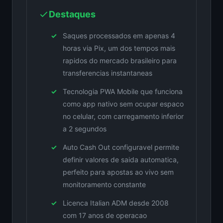
Destaques
Saques processados em apenas 4
horas via Pix, um dos tempos mais
rapidos do mercado brasileiro para
transferencias instantaneas
Tecnologia PWA Mobile que funciona
como app nativo sem ocupar espaco
no celular, com carregamento inferior
a 2 segundos
Auto Cash Out configuravel permite
definir valores de saida automatica,
perfeito para apostas ao vivo sem
monitoramento constante
Licenca Italian ADM desde 2008
com 17 anos de operacao