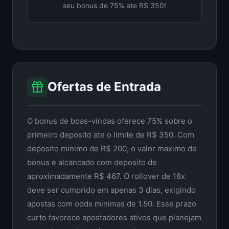
seu bonus de 75% ate R$ 350!
Ofertas de Entrada
O bonus de boas-vindas oferece 75% sobre o
primeiro deposito ate o limite de R$ 350. Com
deposito minimo de R$ 200, o valor maximo de
bonus e alcancado com deposito de
aproximadamente R$ 467. O rollover de 18x
deve ser cumprido em apenas 3 dias, exigindo
apostas com odds minimas de 1.50. Esse prazo
curto favorece apostadores ativos que planejam