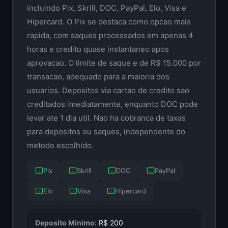
incluindo Pix, Skrill, DOC, PayPal, Elo, Visa e
Hipercard. O Pix se destaca como opcao mais
rapida, com saques processados em apenas 4
horas e credito quase instantaneo apos
aprovacao. O limite de saque e de R$ 15.000 por
transacao, adequado para a maioria dos
usuarios. Depositos via cartao de credito sao
creditados imediatamente, enquanto DOC pode
levar ate 1 dia util. Nao ha cobranca de taxas
para depositos ou saques, independente do
metodo escolhido.
Pix
Skrill
DOC
PayPal
Elo
Visa
Hipercard
Deposito Minimo:
R$ 200