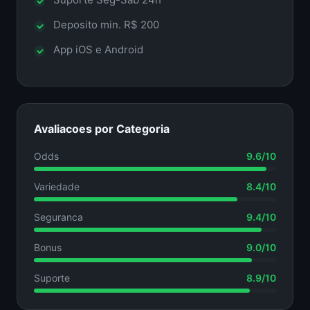
Deposito min. R$ 200
App iOS e Android
Avaliacoes por Categoria
Odds
9.6/10
Variedade
8.4/10
Seguranca
9.4/10
Bonus
9.0/10
Suporte
8.9/10