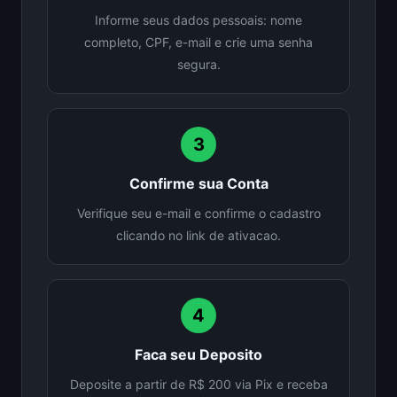
Informe seus dados pessoais: nome
completo, CPF, e-mail e crie uma senha
segura.
3
Confirme sua Conta
Verifique seu e-mail e confirme o cadastro
clicando no link de ativacao.
4
Faca seu Deposito
Deposite a partir de R$ 200 via Pix e receba