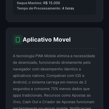
Saque Maximo:
R$ 15.000
Tempo de Processamento:
4 horas
Aplicativo Movel
A tecnologia PWA Mobile elimina a necessidade
de downloads, funcionando diretamente pelo
navegador com desempenho identico a
aplicativos nativos. Compativel com iOS e
Android, o sistema carrega em menos de 2
segundos e consome 70% menos dados que
apps tradicionais. Recursos como Apostas ao
Vivo, Cash Out e Criador de Apostas funcionam
perfeitamente na versao mobile. Notificacoes