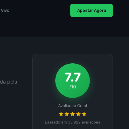
 Vivo
Apostar Agora
7.7
da pela
/10
Avaliacao Geral
Baseado em 33,929 avaliacoes