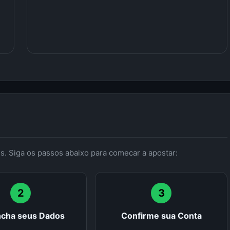
es. Siga os passos abaixo para comecar a apostar:
2
3
cha seus Dados
Confirme sua Conta