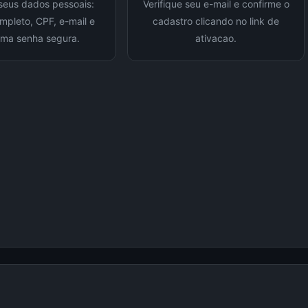
seus dados pessoais:
Verifique seu e-mail e confirme o
pleto, CPF, e-mail e
cadastro clicando no link de
uma senha segura.
ativacao.