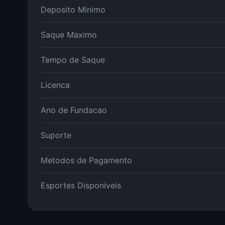
Deposito Minimo
Saque Maximo
Tempo de Saque
Licenca
Ano de Fundacao
Suporte
Metodos de Pagamento
Esportes Disponiveis