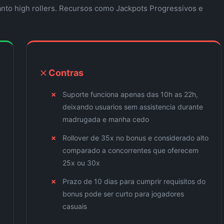
nto high rollers. Recursos como Jackpots Progressivos e
Contras
Suporte funciona apenas das 10h as 22h,
deixando usuarios sem assistencia durante
madrugada e manha cedo
Rollover de 35x no bonus e considerado alto
comparado a concorrentes que oferecem
25x ou 30x
Prazo de 10 dias para cumprir requisitos do
bonus pode ser curto para jogadores
casuais