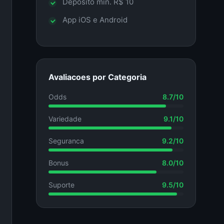
Deposito min. R$ 10
App iOS e Android
Avaliacoes por Categoria
Odds
8.7/10
Variedade
9.1/10
Seguranca
9.2/10
Bonus
8.0/10
Suporte
9.5/10