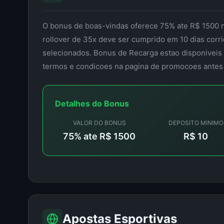
O bonus de boas-vindas oferece 75% ate R$ 1500 n
rollover de 35x deve ser cumprido em 10 dias corr
selecionados. Bonus de Recarga estao disponiveis
termos e condicoes na pagina de promocoes antes d
Detalhes do Bonus
VALOR DO BONUS
DEPOSITO MINIMO
75% ate R$ 1500
R$ 10
Apostas Esportivas