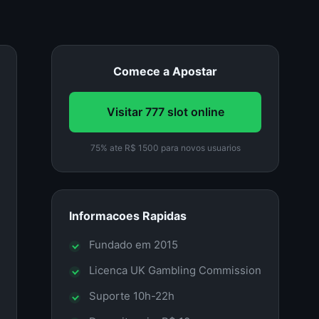
Comece a Apostar
Visitar 777 slot online
75% ate R$ 1500 para novos usuarios
Informacoes Rapidas
Fundado em 2015
Licenca UK Gambling Commission
Suporte 10h-22h