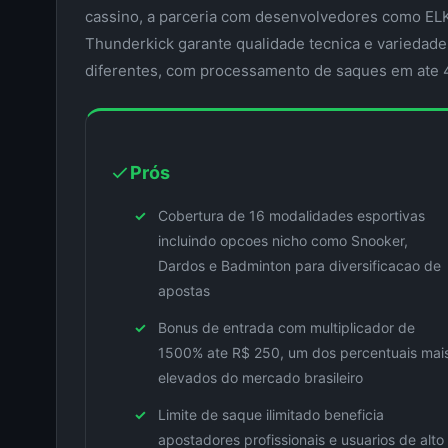
cassino, a parceria com desenvolvedores como ELK 
Thunderkick garante qualidade tecnica e variedade
diferentes, com processamento de saques em ate 
Prós
Cobertura de 16 modalidades esportivas
incluindo opcoes nicho como Snooker,
Dardos e Badminton para diversificacao de
apostas
Bonus de entrada com multiplicador de
1500% ate R$ 250, um dos percentuais mai
elevados do mercado brasileiro
Limite de saque ilimitado beneficia
apostadores profissionais e usuarios de alto