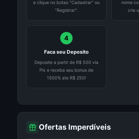
e clique no botao "Cadastrar" ou
nome com
"Registrar".
crie 
4
Faca seu Deposito
Deposite a partir de R$ 500 via
Pix e receba seu bonus de
1500% ate R$ 250!
Ofertas Imperdíveis