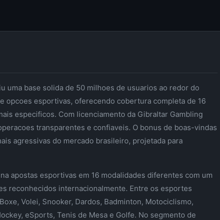
iu uma base solida de 50 milhoes de usuarios ao redor do
de opcoes esportivas, oferecendo cobertura completa de 16
mais especificos. Com licenciamento da Gibraltar Gambling
eracoes transparentes e confiaveis. O bonus de boas-vindas
is agressivas do mercado brasileiro, projetada para
bina apostas esportivas em 16 modalidades diferentes com um
es reconhecidos internacionalmente. Entre os esportes
Boxe, Volei, Snooker, Dardos, Badminton, Motociclismo,
 Hockey, eSports, Tenis de Mesa e Golfe. No segmento de