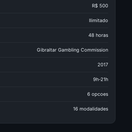
R$ 500
Ilimitado
48 horas
Gibraltar Gambling Commission
2017
9h-21h
6 opcoes
16 modalidades