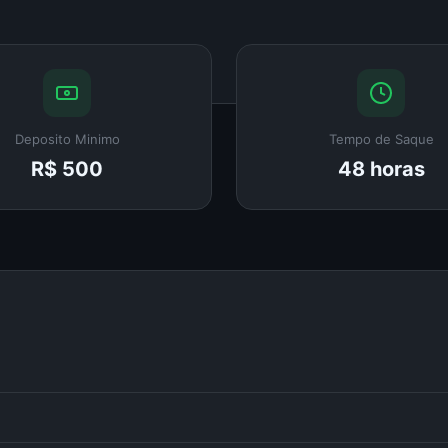
Deposito Minimo
Tempo de Saque
R$ 500
48 horas