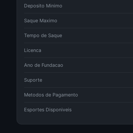
Deposito Minimo
Saque Maximo
Tempo de Saque
Licenca
Ano de Fundacao
Suporte
Metodos de Pagamento
Esportes Disponiveis