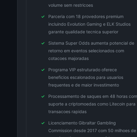
volume sem restricoes
Parceria com 18 provedores premium
incluindo Evolution Gaming e ELK Studios
garante qualidade tecnica superior
Sistema Super Odds aumenta potencial de
retorno em eventos selecionados com
cotacoes majoradas
Programa VIP estruturado oferece
beneficios escalonados para usuarios
frequentes e de maior investimento
Processamento de saques em 48 horas co
suporte a criptomoedas como Litecoin para
transacoes rapidas
Licenciamento Gibraltar Gambling
Commission desde 2017 com 50 milhoes de