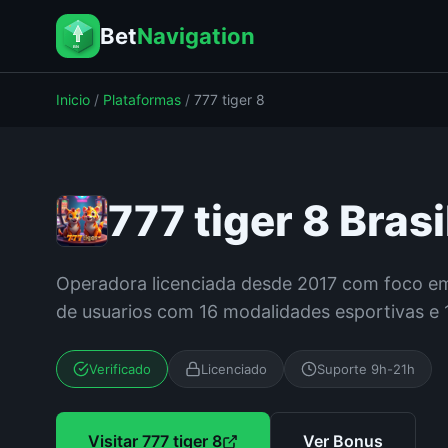
Bet
Navigation
Inicio
/
Plataformas
/
777 tiger 8
777 tiger 8 Brasi
Operadora licenciada desde 2017 com foco em 
de usuarios com 16 modalidades esportivas e
Verificado
Licenciado
Suporte 9h-21h
Visitar 777 tiger 8
Ver Bonus