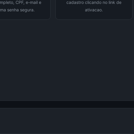
pleto, CPF, e-mail e
cadastro clicando no link de
uma senha segura.
ativacao.