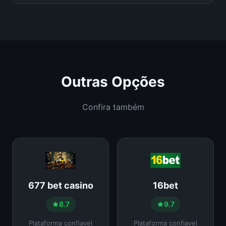
Outras Opções
Confira também
677 bet casino
16bet
8.7
9.7
Plataforma confiavel
Plataforma confiavel