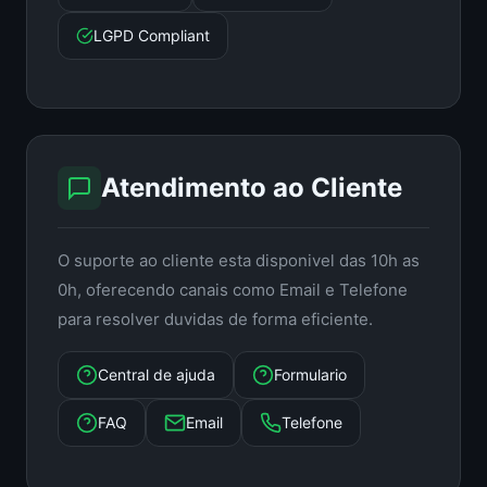
LGPD Compliant
Atendimento ao Cliente
O suporte ao cliente esta disponivel das 10h as
0h, oferecendo canais como Email e Telefone
para resolver duvidas de forma eficiente.
Central de ajuda
Formulario
FAQ
Email
Telefone