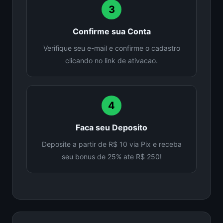
3
Confirme sua Conta
Verifique seu e-mail e confirme o cadastro
clicando no link de ativacao.
4
Faca seu Deposito
Deposite a partir de R$ 10 via Pix e receba
seu bonus de 25% ate R$ 250!