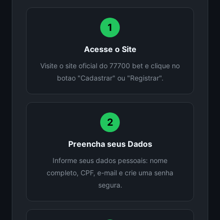
1
Acesse o Site
Visite o site oficial do 77700 bet e clique no
botao "Cadastrar" ou "Registrar".
2
Preencha seus Dados
Informe seus dados pessoais: nome
completo, CPF, e-mail e crie uma senha
segura.