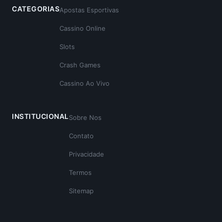
CATEGORIAS
Apostas Esportivas
Cassino Online
Slots
Crash Games
Cassino Ao Vivo
INSTITUCIONAL
Sobre Nos
Contato
Privacidade
Termos
Sitemap