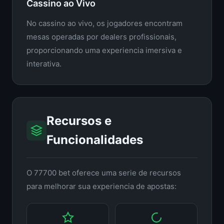
Cassino ao Vivo
No cassino ao vivo, os jogadores encontram
mesas operadas por dealers profissionais,
proporcionando uma experiencia imersiva e
interativa.
Recursos e
Funcionalidades
O 77700 bet oferece uma serie de recursos
para melhorar sua experiencia de apostas: