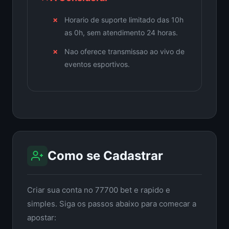
Horario de suporte limitado das 10h
as 0h, sem atendimento 24 horas.
Nao oferece transmissao ao vivo de
eventos esportivos.
Como se Cadastrar
Criar sua conta no 77700 bet e rapido e
simples. Siga os passos abaixo para comecar a
apostar: