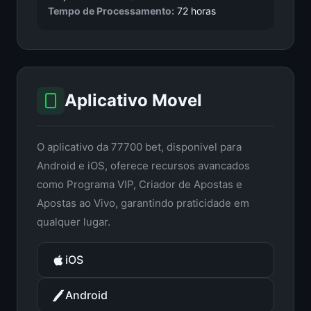
Tempo de Processamento:
72 horas
Aplicativo Movel
O aplicativo da 77700 bet, disponivel para
Android e iOS, oferece recursos avancados
como Programa VIP, Criador de Apostas e
Apostas ao Vivo, garantindo praticidade em
qualquer lugar.
iOS
Android