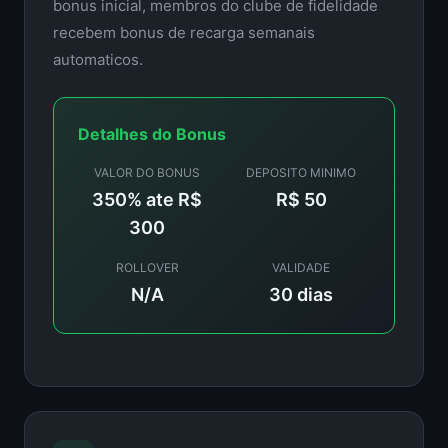
bonus inicial, membros do clube de fidelidade
recebem bonus de recarga semanais
automaticos.
Detalhes do Bonus
VALOR DO BONUS
DEPOSITO MINIMO
350% ate R$
R$ 50
300
ROLLOVER
VALIDADE
N/A
30 dias