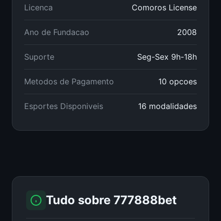
Licenca
Comoros License
Ano de Fundacao
2008
Suporte
Seg-Sex 9h-18h
Metodos de Pagamento
10 opcoes
Esportes Disponiveis
16 modalidades
Tudo sobre 777888bet