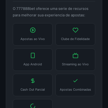
O 777888bet oferece uma serie de recursos
para melhorar sua experiencia de apostas:
Apostas ao Vivo
Clube de Fidelidade
App Android
Streaming ao Vivo
Cash Out Parcial
Apostas Combinadas