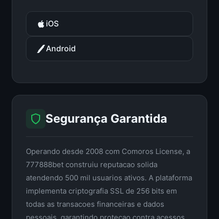
iOS
Android
Segurança Garantida
Operando desde 2008 com Comoros License, a
777888bet construiu reputacao solida
atendendo 500 mil usuarios ativos. A plataforma
implementa criptografia SSL de 256 bits em
todas as transacoes financeiras e dados
pessoais, garantindo protecao contra acessos