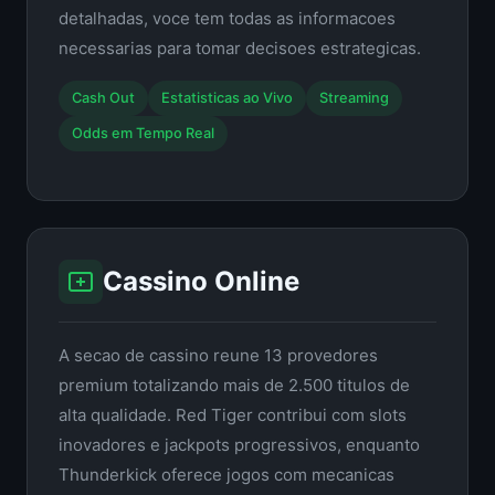
detalhadas, voce tem todas as informacoes
necessarias para tomar decisoes estrategicas.
Cash Out
Estatisticas ao Vivo
Streaming
Odds em Tempo Real
Cassino Online
A secao de cassino reune 13 provedores
premium totalizando mais de 2.500 titulos de
alta qualidade. Red Tiger contribui com slots
inovadores e jackpots progressivos, enquanto
Thunderkick oferece jogos com mecanicas