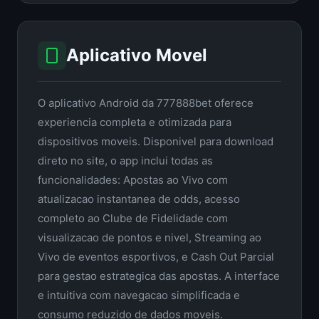
Aplicativo Movel
O aplicativo Android da 777888bet oferece
experiencia completa e otimizada para
dispositivos moveis. Disponivel para download
direto no site, o app inclui todas as
funcionalidades: Apostas ao Vivo com
atualizacao instantanea de odds, acesso
completo ao Clube de Fidelidade com
visualizacao de pontos e nivel, Streaming ao
Vivo de eventos esportivos, e Cash Out Parcial
para gestao estrategica das apostas. A interface
e intuitiva com navegacao simplificada e
consumo reduzido de dados moveis.