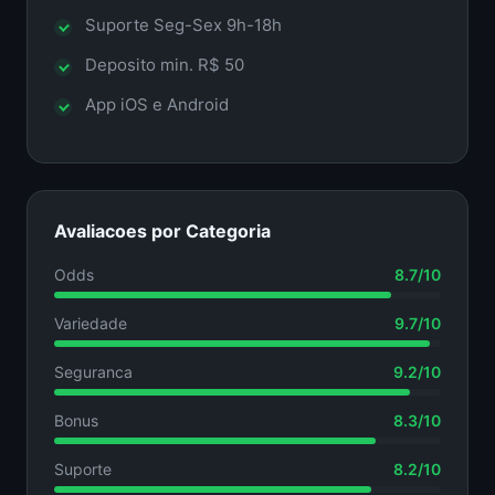
Suporte Seg-Sex 9h-18h
Deposito min. R$ 50
App iOS e Android
Avaliacoes por Categoria
Odds
8.7/10
Variedade
9.7/10
Seguranca
9.2/10
Bonus
8.3/10
Suporte
8.2/10