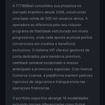
A 777888bet consolidou sua presenca no
mercado brasileiro desde 2008, construindo
uma base solida de 500 mil usuarios ativos. A
operadora se diferencia pelo seu robusto
programa de fidelidade estruturado em niveis
progressivos, onde cada aposta acumula pontos
conversiveis em creditos e beneficios
exclusivos. O sistema VIP oferece gestores de
conta dedicados para membros premium,
cashback semanal escalonado e acesso
antecipado a promocoes especiais. Com licenca
Comoros License, a plataforma mantem padroes
rigorosos de seguranca e transparencia nas
operacoes financeiras.
O portfolio esportivo abrange 16 modalidades
incluindo opcoes diferenciadas como Futsal,