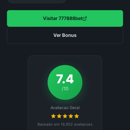
Visitar 777888bet
Ver Bonus
7.4
/10
Avaliacao Geral
Baseado em 19,852 avaliacoes