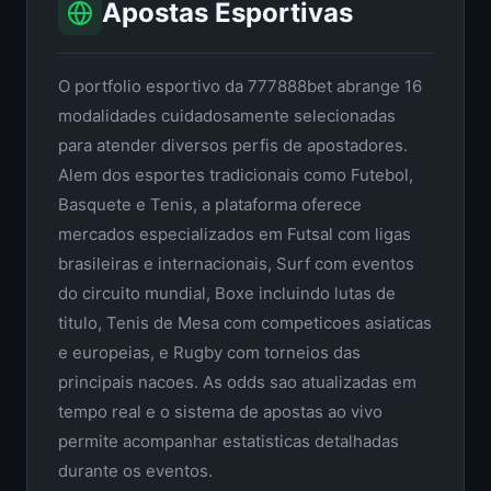
Apostas Esportivas
O portfolio esportivo da 777888bet abrange 16
modalidades cuidadosamente selecionadas
para atender diversos perfis de apostadores.
Alem dos esportes tradicionais como Futebol,
Basquete e Tenis, a plataforma oferece
mercados especializados em Futsal com ligas
brasileiras e internacionais, Surf com eventos
do circuito mundial, Boxe incluindo lutas de
titulo, Tenis de Mesa com competicoes asiaticas
e europeias, e Rugby com torneios das
principais nacoes. As odds sao atualizadas em
tempo real e o sistema de apostas ao vivo
permite acompanhar estatisticas detalhadas
durante os eventos.