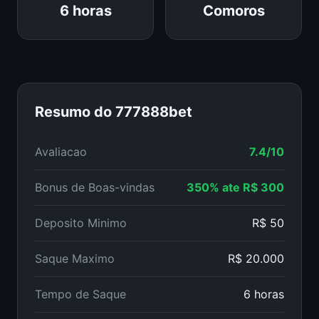
6 horas
Comoros
Resumo do 777888bet
Avaliacao
7.4/10
Bonus de Boas-vindas
350% ate R$ 300
Deposito Minimo
R$ 50
Saque Maximo
R$ 20.000
Tempo de Saque
6 horas