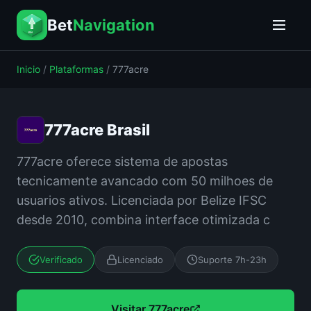
Bet
Navigation
Inicio
/
Plataformas
/
777acre
777acre Brasil
777acre oferece sistema de apostas
tecnicamente avancado com 50 milhoes de
usuarios ativos. Licenciada por Belize IFSC
desde 2010, combina interface otimizada c
Verificado
Licenciado
Suporte 7h-23h
Visitar 777acre