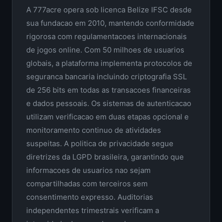
A 777acre opera sob licenca Belize IFSC desde
sua fundacao em 2010, mantendo conformidade
rigorosa com regulamentacoes internacionais
de jogos online. Com 50 milhoes de usuarios
globais, a plataforma implementa protocolos de
seguranca bancaria incluindo criptografia SSL
de 256 bits em todas as transacoes financeiras
e dados pessoais. Os sistemas de autenticacao
utilizam verificacao em duas etapas opcional e
monitoramento continuo de atividades
suspeitas. A politica de privacidade segue
diretrizes da LGPD brasileira, garantindo que
informacoes de usuarios nao sejam
compartilhadas com terceiros sem
consentimento expresso. Auditorias
independentes trimestrais verificam a