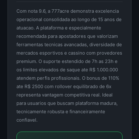
Com nota 9.6, a 777acre demonstra excelencia
operacional consolidada ao longo de 15 anos de
atuacao. A plataforma e especialmente
recomendada para apostadores que valorizam
ferramentas tecnicas avancadas, diversidade de
mercados esportivos e cassino com provedores
premium. O suporte estendido de 7h as 23h e
os limites elevados de saque ate R$ 1.000.000
atendem perfis profissionais. O bonus de 110%
ate R$ 2500 com rollover equilibrado de 6x
representa vantagem competitiva real. Ideal
para usuarios que buscam plataforma madura,
tecnicamente robusta e financeiramente
confiavel.