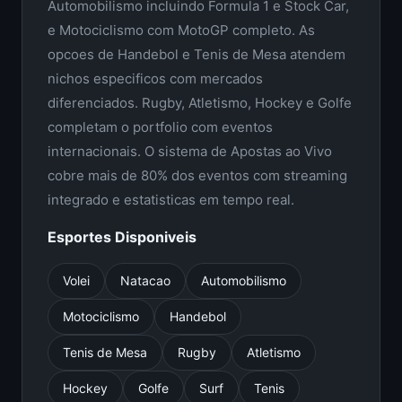
Automobilismo incluindo Formula 1 e Stock Car,
e Motociclismo com MotoGP completo. As
opcoes de Handebol e Tenis de Mesa atendem
nichos especificos com mercados
diferenciados. Rugby, Atletismo, Hockey e Golfe
completam o portfolio com eventos
internacionais. O sistema de Apostas ao Vivo
cobre mais de 80% dos eventos com streaming
integrado e estatisticas em tempo real.
Esportes Disponiveis
Volei
Natacao
Automobilismo
Motociclismo
Handebol
Tenis de Mesa
Rugby
Atletismo
Hockey
Golfe
Surf
Tenis