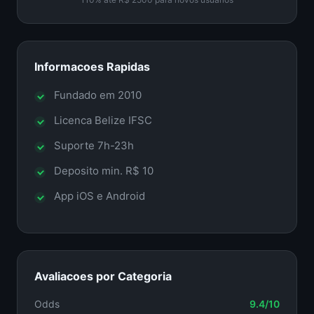
Informacoes Rapidas
Fundado em 2010
Licenca Belize IFSC
Suporte 7h-23h
Deposito min. R$ 10
App iOS e Android
Avaliacoes por Categoria
Odds
9.4/10