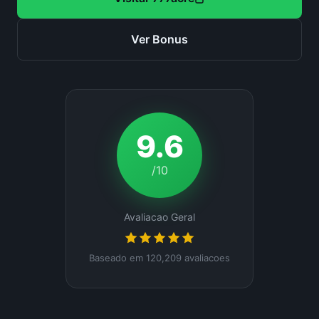
Ver Bonus
9.6
/10
Avaliacao Geral
Baseado em 120,209 avaliacoes