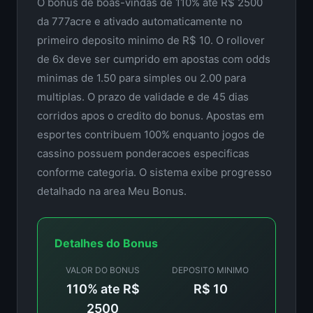
O bonus de boas-vindas de 110% ate R$ 2500
da 777acre e ativado automaticamente no
primeiro deposito minimo de R$ 10. O rollover
de 6x deve ser cumprido em apostas com odds
minimas de 1.50 para simples ou 2.00 para
multiplas. O prazo de validade e de 45 dias
corridos apos o credito do bonus. Apostas em
esportes contribuem 100% enquanto jogos de
cassino possuem ponderacoes especificas
conforme categoria. O sistema exibe progresso
detalhado na area Meu Bonus.
Detalhes do Bonus
VALOR DO BONUS
DEPOSITO MINIMO
110% ate R$
R$ 10
2500