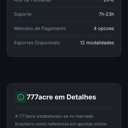
Suporte
7h-23h
Metodos de Pagamento
4 opcoes
Esportes Disponiveis
12 modalidades
777acre em Detalhes
A 777acre estabeleceu-se no mercado
brasileiro como referencia em apostas online