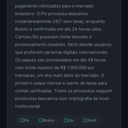
pagamento otimizados para o mercado
brasileiro. O Pix processa depositos
instantaneamente 24/7 sem taxas, enquanto
Boleto e confirmado em ate 24 horas uteis.
Cartoes Elo possuem limite elevado e
processamento imediato. Skrill atende usuarios
que preferem carteiras digitais internacionais.
Os saques sao processados em ate 48 horas
com limite maximo de R$ 1.000.000 por
transacao, um dos mais altos do mercado. O
primeiro saque mensal e isento de taxas para
contas verificadas. Todos os processos seguem
protocolos bancarios com criptografia de nivel
institucional.
Pix
Boleto
Elo
Skrill