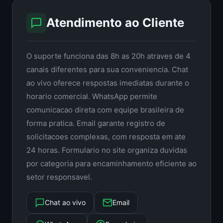
Atendimento ao Cliente
O suporte funciona das 8h as 20h atraves de 4
canais diferentes para sua conveniencia. Chat
ao vivo oferece respostas imediatas durante o
horario comercial. WhatsApp permite
comunicacao direta com equipe brasileira de
forma pratica. Email garante registro de
solicitacoes complexas, com resposta em ate
24 horas. Formulario no site organiza duvidas
por categoria para encaminhamento eficiente ao
setor responsavel.
Chat ao vivo
Email