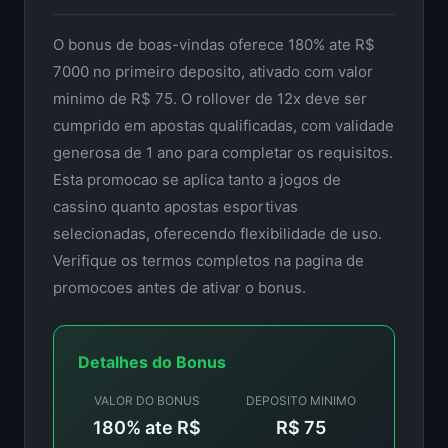
O bonus de boas-vindas oferece 180% ate R$
7000 no primeiro deposito, ativado com valor
minimo de R$ 75. O rollover de 12x deve ser
cumprido em apostas qualificadas, com validade
generosa de 1 ano para completar os requisitos.
Esta promocao se aplica tanto a jogos de
cassino quanto apostas esportivas
selecionadas, oferecendo flexibilidade de uso.
Verifique os termos completos na pagina de
promocoes antes de ativar o bonus.
Detalhes do Bonus
VALOR DO BONUS
DEPOSITO MINIMO
180% ate R$
R$ 75