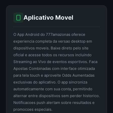
Aplicativo Movel
O App Android do 777amazonas oferece
experiencia completa da versao desktop em
dispositivos moveis. Baixe direto pelo site
oficial e acesse todos os recursos incluindo
Streaming ao Vivo de eventos esportivos. Faca
Apostas Combinadas com interface otimizada
para tela touch e aproveite Odds Aumentadas
exclusivas do aplicativo. O app sincroniza
automaticamente com sua conta, permitindo
alternar entre dispositivos sem perder historico.
Notificacoes push alertam sobre resultados e
promocoes especiais.