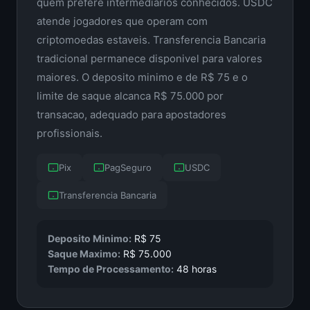
quem prefere intermediarios conhecidos. USDC
atende jogadores que operam com
criptomoedas estaveis. Transferencia Bancaria
tradicional permanece disponivel para valores
maiores. O deposito minimo e de R$ 75 e o
limite de saque alcanca R$ 75.000 por
transacao, adequado para apostadores
profissionais.
Pix
PagSeguro
USDC
Transferencia Bancaria
Deposito Minimo:
R$ 75
Saque Maximo:
R$ 75.000
Tempo de Processamento:
48 horas