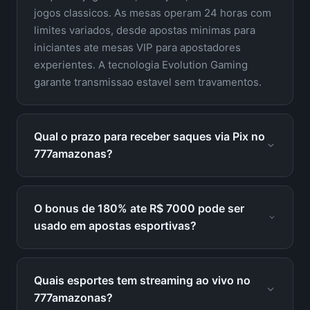
jogos classicos. As mesas operam 24 horas com
limites variados, desde apostas minimas para
iniciantes ate mesas VIP para apostadores
experientes. A tecnologia Evolution Gaming
garante transmissao estavel sem travamentos.
Qual o prazo para receber saques via Pix no
777amazonas?
O bonus de 180% ate R$ 7000 pode ser
usado em apostas esportivas?
Quais esportes tem streaming ao vivo no
777amazonas?