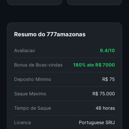
Resumo do 777amazonas
Avaliacao
9.4/10
Bonus de Boas-vindas
180% ate R$ 7000
Deposito Minimo
R$ 75
Saque Maximo
R$ 75.000
Tempo de Saque
48 horas
Licenca
Portuguese SRIJ