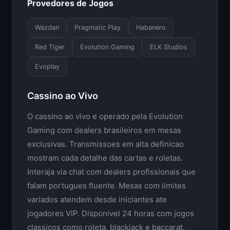
Provedores de Jogos
Wazdan
Pragmatic Play
Habanero
Red Tiger
Evolution Gaming
ELK Studios
Evoplay
Cassino ao Vivo
O cassino ao vivo e operado pela Evolution
Gaming com dealers brasileiros em mesas
exclusivas. Transmissoes em alta definicao
mostram cada detalhe das cartas e roletas.
Interaja via chat com dealers profissionais que
falam portugues fluente. Mesas com limites
variados atendem desde iniciantes ate
jogadores VIP. Disponivel 24 horas com jogos
classicos como roleta, blackjack e baccarat.