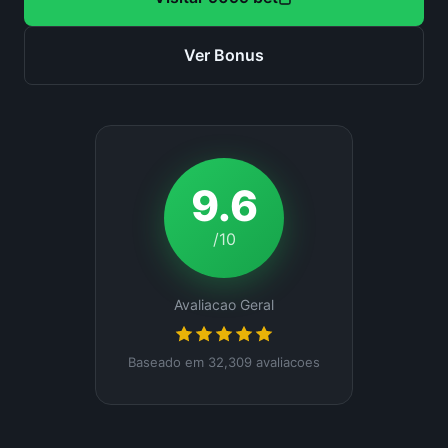
Ver Bonus
9.6
/10
Avaliacao Geral
Baseado em 32,309 avaliacoes