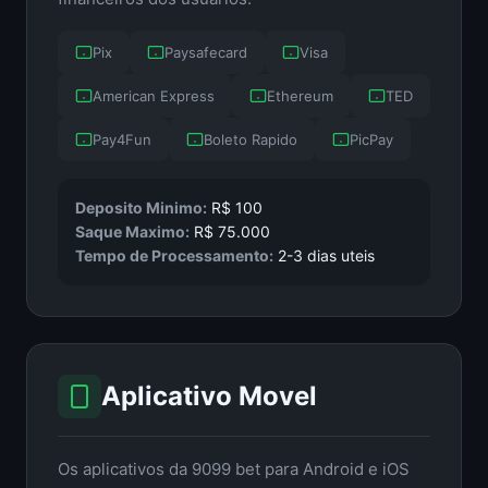
Pix
Paysafecard
Visa
American Express
Ethereum
TED
Pay4Fun
Boleto Rapido
PicPay
Deposito Minimo:
R$ 100
Saque Maximo:
R$ 75.000
Tempo de Processamento:
2-3 dias uteis
Aplicativo Movel
Os aplicativos da 9099 bet para Android e iOS