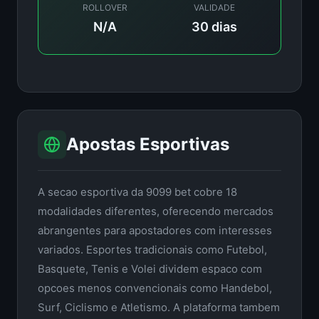
ROLLOVER
VALIDADE
N/A
30 dias
Apostas Esportivas
A secao esportiva da 9099 bet cobre 18
modalidades diferentes, oferecendo mercados
abrangentes para apostadores com interesses
variados. Esportes tradicionais como Futebol,
Basquete, Tenis e Volei dividem espaco com
opcoes menos convencionais como Handebol,
Surf, Ciclismo e Atletismo. A plataforma tambem