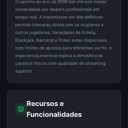
O cassino ao vivo da 9099 bet oferece mesas
comandadas por dealers profissionais em
tempo real. A transmissao em alta definicao
permite interacao direta com os crupieres e
outros jogadores. Variedades de Roleta,
Blackjack, Baccarat e Poker estao disponiveis
com limites de apostas para diferentes perfis. A
experiencia imersiva replica a atmosfera de
cassinos fisicos com qualidade de streaming
superior.
Recursos e
Funcionalidades