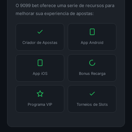
O 9099 bet oferece uma serie de recursos para
melhorar sua experiencia de apostas:
Criador de Apostas
App Android
App iOS
Bonus Recarga
Programa VIP
Torneios de Slots