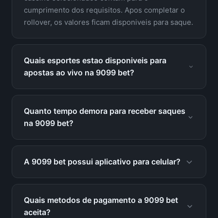
cumprimento dos requisitos. Apos completar o
rollover, os valores ficam disponiveis para saque.
Quais esportes estao disponiveis para
apostas ao vivo na 9099 bet?
Quanto tempo demora para receber saques
na 9099 bet?
A 9099 bet possui aplicativo para celular?
Quais metodos de pagamento a 9099 bet
aceita?