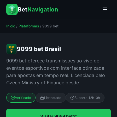
Bet
Navigation
Inicio
/
Plataformas
/
9099 bet
9099 bet Brasil
9099 bet oferece transmissoes ao vivo de
eventos esportivos com interface otimizada
para apostas em tempo real. Licenciada pelo
Czech Ministry of Finance desde
Verificado
Licenciado
Suporte 12h-0h
Visitar 9099 bet