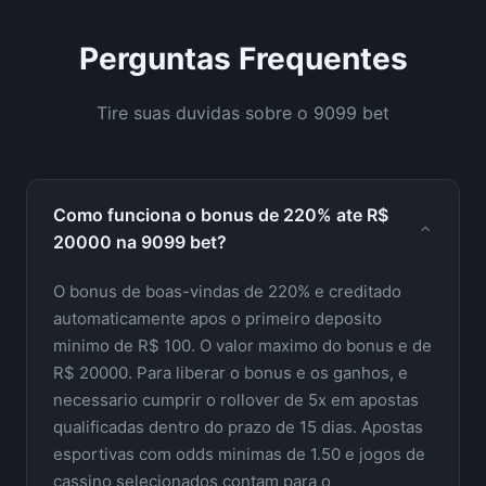
Perguntas Frequentes
Tire suas duvidas sobre o 9099 bet
Como funciona o bonus de 220% ate R$
20000 na 9099 bet?
O bonus de boas-vindas de 220% e creditado
automaticamente apos o primeiro deposito
minimo de R$ 100. O valor maximo do bonus e de
R$ 20000. Para liberar o bonus e os ganhos, e
necessario cumprir o rollover de 5x em apostas
qualificadas dentro do prazo de 15 dias. Apostas
esportivas com odds minimas de 1.50 e jogos de
cassino selecionados contam para o