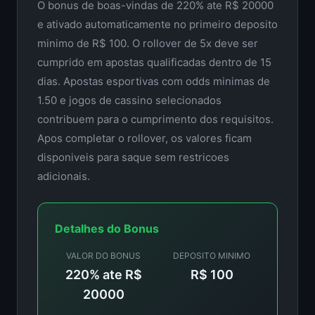
O bonus de boas-vindas de 220% ate R$ 20000
e ativado automaticamente no primeiro deposito
minimo de R$ 100. O rollover de 5x deve ser
cumprido em apostas qualificadas dentro de 15
dias. Apostas esportivas com odds minimas de
1.50 e jogos de cassino selecionados
contribuem para o cumprimento dos requisitos.
Apos completar o rollover, os valores ficam
disponiveis para saque sem restricoes
adicionais.
Detalhes do Bonus
VALOR DO BONUS
DEPOSITO MINIMO
220% ate R$
R$ 100
20000