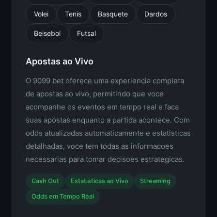
Volei
Tenis
Basquete
Dardos
Beisebol
Futsal
Apostas ao Vivo
O 9099 bet oferece uma experiencia completa
de apostas ao vivo, permitindo que voce
acompanhe os eventos em tempo real e faca
suas apostas enquanto a partida acontece. Com
odds atualizadas automaticamente e estatisticas
detalhadas, voce tem todas as informacoes
necessarias para tomar decisoes estrategicas.
Cash Out
Estatisticas ao Vivo
Streaming
Odds em Tempo Real