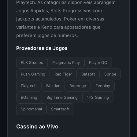
Playtech. As categorias disponiveis abrangem
Jogos Rapidos, Slots Progressivos com
jackpots acumulados, Poker em diversas
variantes e Keno para apostadores que
preferem jogos de numeros.
Provedores de Jogos
ELK Studios
Pragmatic Play
Play n GO
Push Gaming
Red Tiger
Betsoft
Spribe
Playtech
Wazdan
Booongo
Evoplay
BGaming
Big Time Gaming
1x2 Gaming
Spinomenal
Smartsoft
Cassino ao Vivo