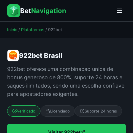
Bet
Navigation
Inicio
/
Plataformas
/
922bet
922bet Brasil
922bet oferece uma combinacao unica de
bonus generoso de 800%, suporte 24 horas e
saques ilimitados, sendo uma escolha confiavel
para apostadores exigentes.
Verificado
Licenciado
Suporte 24 horas
Visitar 922bet