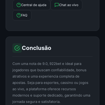
Central de ajuda
Chat ao vivo
FAQ
Conclusão
Com uma nota de 9.0, 922bet e ideal para
jogadores que buscam confiabilidade, bonus
atrativos e uma experiencia completa de
apostas. Seja para esportes, cassino ou jogos
ao vivo, a plataforma oferece recursos
modernos e suporte dedicado, garantindo uma
jornada segura e satisfatoria.