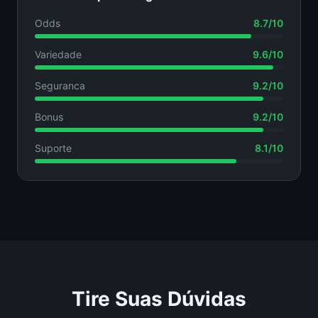
Odds
8.7/10
Variedade
9.6/10
Seguranca
9.2/10
Bonus
9.2/10
Suporte
8.1/10
Tire Suas Dúvidas