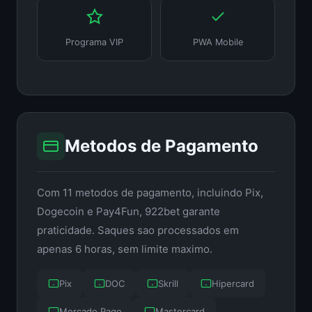
Programa VIP
PWA Mobile
Metodos de Pagamento
Com 11 metodos de pagamento, incluindo Pix,
Dogecoin e Pay4Fun, 922bet garante
praticidade. Saques sao processados em
apenas 6 horas, sem limite maximo.
Pix
DOC
Skrill
Hipercard
Mercado Pago
Mastercard