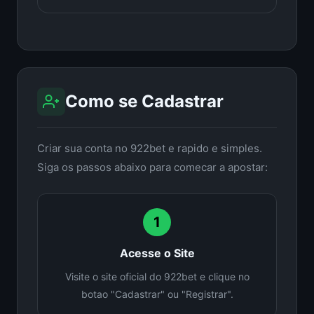
Como se Cadastrar
Criar sua conta no 922bet e rapido e simples.
Siga os passos abaixo para comecar a apostar:
1
Acesse o Site
Visite o site oficial do 922bet e clique no
botao "Cadastrar" ou "Registrar".