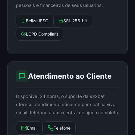
pessoais e financeiros de seus usuarios.
Belize IFSC
SSL 256-bit
LGPD Compliant
Atendimento ao Cliente
Disponivel 24 horas, o suporte da 922bet
oferece atendimento eficiente por chat ao vivo,
email, telefone e uma central de ajuda completa.
Email
Telefone