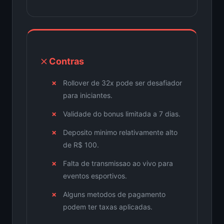
Contras
Rollover de 32x pode ser desafiador
para iniciantes.
Validade do bonus limitada a 7 dias.
Deposito minimo relativamente alto
de R$ 100.
Falta de transmissao ao vivo para
eventos esportivos.
Alguns metodos de pagamento
podem ter taxas aplicadas.