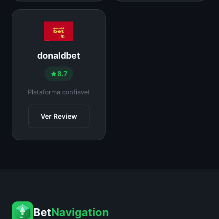
donaldbet
8.7
Plataforma confiavel
Ver Review
Bet
Navigation