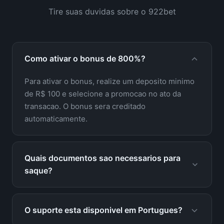
Tire suas duvidas sobre o 922bet
Como ativar o bonus de 800%?
Para ativar o bonus, realize um deposito minimo
de R$ 100 e selecione a promocao no ato da
transacao. O bonus sera creditado
automaticamente.
Quais documentos sao necessarios para
saque?
O suporte esta disponivel em Portugues?