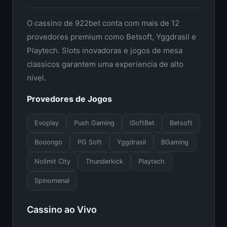
O cassino de 922bet conta com mais de 12
provedores premium como Betsoft, Yggdrasil e
Playtech. Slots inovadoras e jogos de mesa
classicos garantem uma experiencia de alto
nivel.
Provedores de Jogos
Evoplay
Push Gaming
iSoftBet
Betsoft
Booongo
PG Soft
Yggdrasil
BGaming
Nolimit City
Thunderkick
Playtech
Spinomenal
Cassino ao Vivo