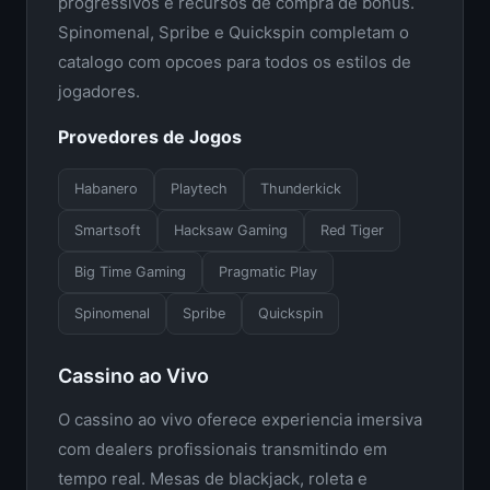
progressivos e recursos de compra de bonus.
Spinomenal, Spribe e Quickspin completam o
catalogo com opcoes para todos os estilos de
jogadores.
Provedores de Jogos
Habanero
Playtech
Thunderkick
Smartsoft
Hacksaw Gaming
Red Tiger
Big Time Gaming
Pragmatic Play
Spinomenal
Spribe
Quickspin
Cassino ao Vivo
O cassino ao vivo oferece experiencia imersiva
com dealers profissionais transmitindo em
tempo real. Mesas de blackjack, roleta e