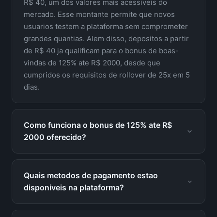
R$ 40, um dos valores mais acessiveis do
mercado. Esse montante permite que novos
usuarios testem a plataforma sem comprometer
grandes quantias. Alem disso, depositos a partir
de R$ 40 ja qualificam para o bonus de boas-
vindas de 125% ate R$ 2000, desde que
cumpridos os requisitos de rollover de 25x em 5
dias.
Como funciona o bonus de 125% ate R$
2000 oferecido?
Quais metodos de pagamento estao
disponiveis na plataforma?