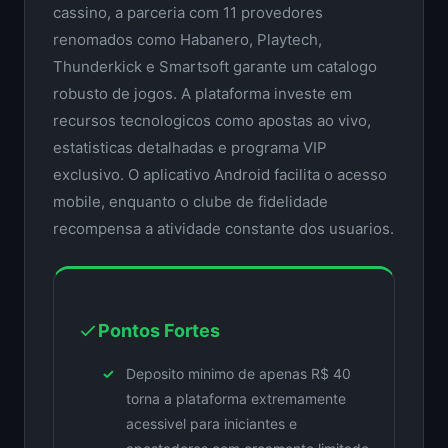
cassino, a parceria com 11 provedores
renomados como Habanero, Playtech,
Thunderkick e Smartsoft garante um catalogo
robusto de jogos. A plataforma investe em
recursos tecnologicos como apostas ao vivo,
estatisticas detalhadas e programa VIP
exclusivo. O aplicativo Android facilita o acesso
mobile, enquanto o clube de fidelidade
recompensa a atividade constante dos usuarios.
Pontos Fortes
Deposito minimo de apenas R$ 40
torna a plataforma extremamente
acessivel para iniciantes e