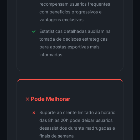
recompensam usuarios frequentes
com beneficios progressivos e
vantagens exclusivas
Estatisticas detalhadas auxiliam na
tomada de decisoes estrategicas
para apostas esportivas mais
informadas
Pode Melhorar
Suporte ao cliente limitado ao horario
das 8h as 20h pode deixar usuarios
desassistidos durante madrugadas e
finais de semana