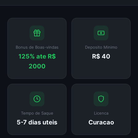
Bonus de Boas-vindas
Deposito Minimo
125% ate R$
R$ 40
2000
Tempo de Saque
Licenca
5-7 dias uteis
Curacao