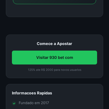
Comece a Apostar
Visitar 930 bet com
125% ate R$ 2000 para novos usuarios
Informacoes Rapidas
Fundado em 2017