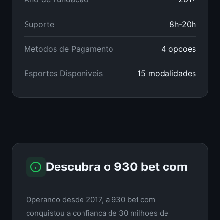
Suporte
8h-20h
Metodos de Pagamento
4 opcoes
Esportes Disponiveis
15 modalidades
Descubra o 930 bet com
Operando desde 2017, a 930 bet com
conquistou a confianca de 30 milhoes de