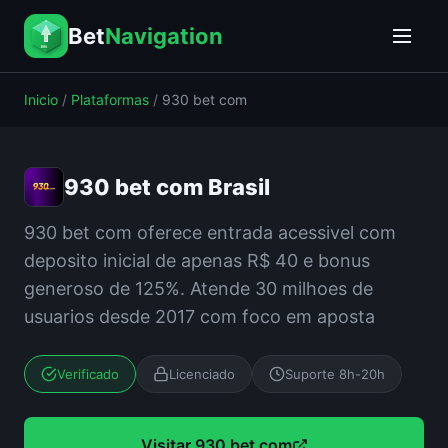
Bet
Navigation
Inicio
/
Plataformas
/
930 bet com
930 bet com Brasil
930 bet com oferece entrada acessivel com
deposito inicial de apenas R$ 40 e bonus
generoso de 125%. Atende 30 milhoes de
usuarios desde 2017 com foco em aposta
Verificado
Licenciado
Suporte 8h-20h
Visitar 930 bet com