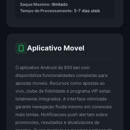
Saque Maximo:
Ilimitado
Tempo de Processamento:
5-7 dias uteis
Aplicativo Movel
O aplicativo Android da 930 bet com
disponibiliza funcionalidades completas para
apostas moveis. Recursos como apostas ao
vivo, clube de fidelidade e programa VIP estao
totalmente integrados. A interface otimizada
garante navegacao fluida mesmo em conexoes
mais lentas. Notificacoes push alertam sobre
promocoes, resultados e atualizacoes de