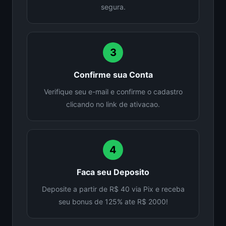
segura.
3
Confirme sua Conta
Verifique seu e-mail e confirme o cadastro
clicando no link de ativacao.
4
Faca seu Deposito
Deposite a partir de R$ 40 via Pix e receba
seu bonus de 125% ate R$ 2000!