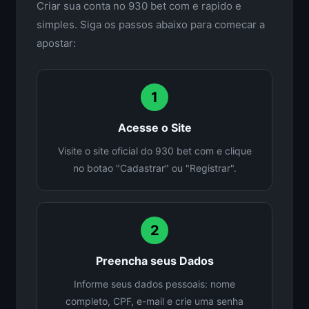
Criar sua conta no 930 bet com e rapido e
simples. Siga os passos abaixo para comecar a
apostar:
1
Acesse o Site
Visite o site oficial do 930 bet com e clique
no botao "Cadastrar" ou "Registrar".
2
Preencha seus Dados
Informe seus dados pessoais: nome
completo, CPF, e-mail e crie uma senha