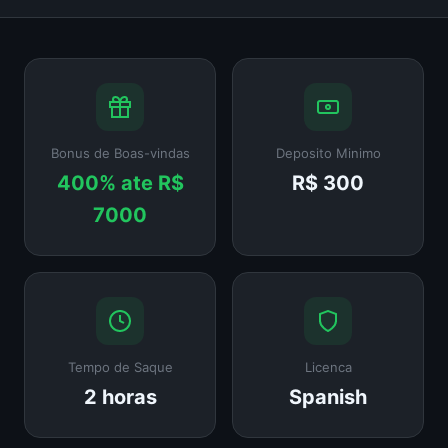
Bonus de Boas-vindas
Deposito Minimo
400% ate R$
R$ 300
7000
Tempo de Saque
Licenca
2 horas
Spanish