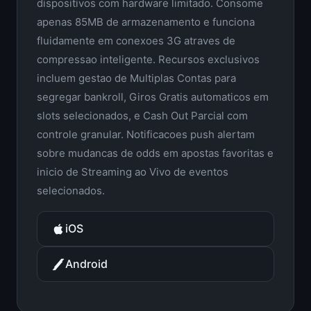
dispositivos com hardware limitado. Consome
apenas 85MB de armazenamento e funciona
fluidamente em conexoes 3G atraves de
compressao inteligente. Recursos exclusivos
incluem gestao de Multiplas Contas para
segregar bankroll, Giros Gratis automaticos em
slots selecionados, e Cash Out Parcial com
controle granular. Notificacoes push alertam
sobre mudancas de odds em apostas favoritas e
inicio de Streaming ao Vivo de eventos
selecionados.
iOS
Android