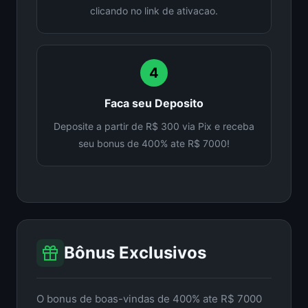
clicando no link de ativacao.
4
Faca seu Deposito
Deposite a partir de R$ 300 via Pix e receba
seu bonus de 400% ate R$ 7000!
Bônus Exclusivos
O bonus de boas-vindas de 400% ate R$ 7000