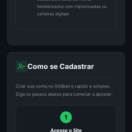
familiarizados com criptomoedas ou
carteiras digitais
Como se Cadastrar
Criar sua conta no 938bet e rapido e simples.
Siga os passos abaixo para comecar a apostar:
1
Acesse o Site