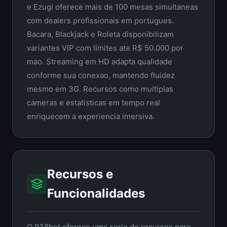
e Ezugi oferece mais de 100 mesas simultaneas
com dealers profissionais em portugues.
Bacara, Blackjack e Roleta disponibilizam
variantes VIP com limites ate R$ 50.000 por
mao. Streaming em HD adapta qualidade
conforme sua conexao, mantendo fluidez
mesmo em 3G. Recursos como multiplas
cameras e estatisticas em tempo real
enriquecem a experiencia imersiva.
Recursos e
Funcionalidades
O 938bet oferece uma serie de recursos para