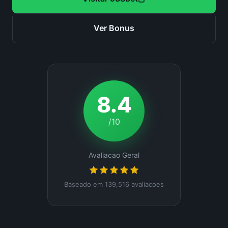
Ver Bonus
8.4
/10
Avaliacao Geral
Baseado em 139,516 avaliacoes