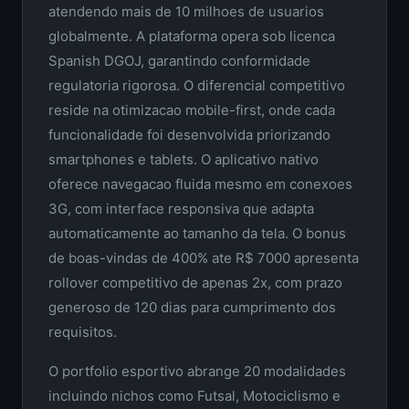
atendendo mais de 10 milhoes de usuarios
globalmente. A plataforma opera sob licenca
Spanish DGOJ, garantindo conformidade
regulatoria rigorosa. O diferencial competitivo
reside na otimizacao mobile-first, onde cada
funcionalidade foi desenvolvida priorizando
smartphones e tablets. O aplicativo nativo
oferece navegacao fluida mesmo em conexoes
3G, com interface responsiva que adapta
automaticamente ao tamanho da tela. O bonus
de boas-vindas de 400% ate R$ 7000 apresenta
rollover competitivo de apenas 2x, com prazo
generoso de 120 dias para cumprimento dos
requisitos.
O portfolio esportivo abrange 20 modalidades
incluindo nichos como Futsal, Motociclismo e