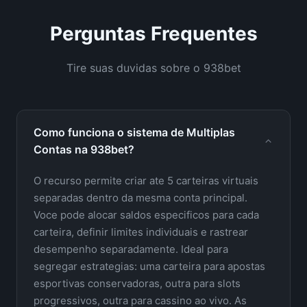
Perguntas Frequentes
Tire suas duvidas sobre o 938bet
Como funciona o sistema de Multiplas
Contas na 938bet?
O recurso permite criar ate 5 carteiras virtuais
separadas dentro da mesma conta principal.
Voce pode alocar saldos especificos para cada
carteira, definir limites individuais e rastrear
desempenho separadamente. Ideal para
segregar estrategias: uma carteira para apostas
esportivas conservadoras, outra para slots
progressivos, outra para cassino ao vivo. As