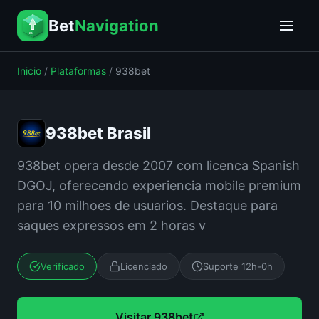
Bet
Navigation
Inicio
/
Plataformas
/
938bet
938bet Brasil
938bet opera desde 2007 com licenca Spanish
DGOJ, oferecendo experiencia mobile premium
para 10 milhoes de usuarios. Destaque para
saques expressos em 2 horas v
Verificado
Licenciado
Suporte 12h-0h
Visitar 938bet