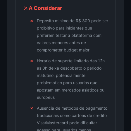
A Considerar
Deposito minimo de R$ 300 pode ser
proibitivo para iniciantes que
preferem testar a plataforma com
valores menores antes de
comprometer budget maior
Horario de suporte limitado das 12h
as 0h deixa descoberto o periodo
matutino, potencialmente
problematico para usuarios que
apostam em mercados asiaticos ou
europeus
Ausencia de metodos de pagamento
tradicionais como cartoes de credito
Visa/Mastercard pode dificultar
acesso para usuarios menos