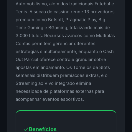
Automobilismo, alem dos tradicionais Futebol e
Tenis. A secao de cassino reune 13 provedores
premium como Betsoft, Pragmatic Play, Big
Time Gaming e BGaming, totalizando mais de
3.000 titulos. Recursos avancos como Multiplas
Contas permitem gerenciar diferentes
estrategias simultaneamente, enquanto o Cash
Out Parcial oferece controle granular sobre
apostas em andamento. Os Torneios de Slots
semanais distribuem premiacoes extras, e o
Streaming ao Vivo integrado elimina
necessidade de plataformas externas para
acompanhar eventos esportivos.
Benefícios