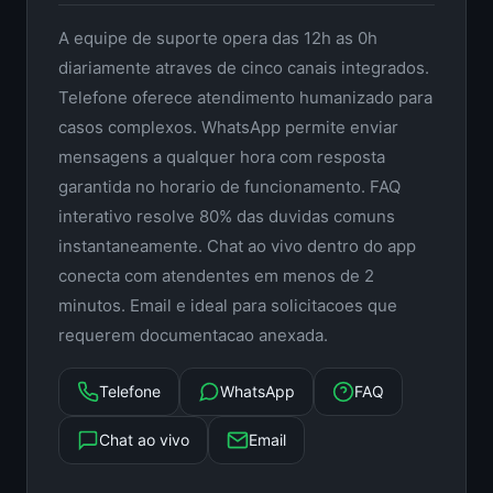
A equipe de suporte opera das 12h as 0h
diariamente atraves de cinco canais integrados.
Telefone oferece atendimento humanizado para
casos complexos. WhatsApp permite enviar
mensagens a qualquer hora com resposta
garantida no horario de funcionamento. FAQ
interativo resolve 80% das duvidas comuns
instantaneamente. Chat ao vivo dentro do app
conecta com atendentes em menos de 2
minutos. Email e ideal para solicitacoes que
requerem documentacao anexada.
Telefone
WhatsApp
FAQ
Chat ao vivo
Email