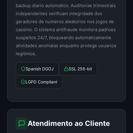
backup diario automatico. Auditorias trimestrais
independentes verificam integridade dos
geradores de numeros aleatorios nos jogos de
cassino. O sistema antifraude monitora padroes
suspeitos 24/7, bloqueando automaticamente
atividades anomalas enquanto protege usuarios
legitimos.
Spanish DGOJ
SSL 256-bit
LGPD Compliant
Atendimento ao Cliente