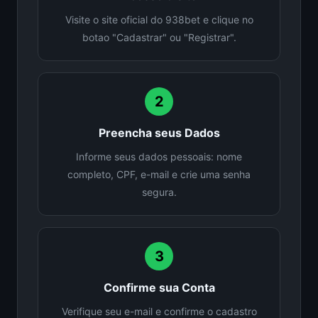
Visite o site oficial do 938bet e clique no
botao "Cadastrar" ou "Registrar".
2
Preencha seus Dados
Informe seus dados pessoais: nome
completo, CPF, e-mail e crie uma senha
segura.
3
Confirme sua Conta
Verifique seu e-mail e confirme o cadastro