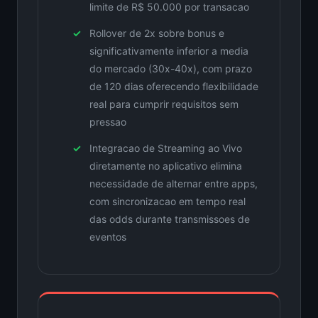
limite de R$ 50.000 por transacao
Rollover de 2x sobre bonus e
significativamente inferior a media
do mercado (30x-40x), com prazo
de 120 dias oferecendo flexibilidade
real para cumprir requisitos sem
pressao
Integracao de Streaming ao Vivo
diretamente no aplicativo elimina
necessidade de alternar entre apps,
com sincronizacao em tempo real
das odds durante transmissoes de
eventos