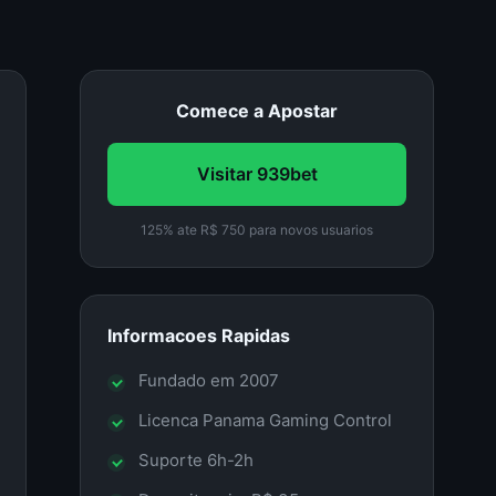
Comece a Apostar
Visitar 939bet
125% ate R$ 750 para novos usuarios
Informacoes Rapidas
Fundado em 2007
Licenca Panama Gaming Control
Suporte 6h-2h