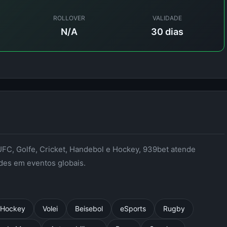
ROLLOVER
VALIDADE
N/A
30 dias
FC, Golfe, Cricket, Handebol e Hockey, 939bet atende
des em eventos globais.
Hockey
Volei
Beisebol
eSports
Rugby