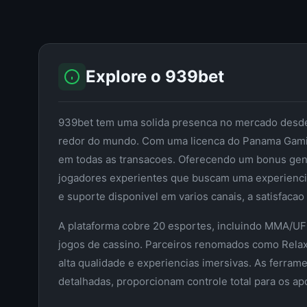
Explore o 939bet
939bet tem uma solida presenca no mercado desde 
redor do mundo. Com uma licenca do Panama Gaming
em todas as transacoes. Oferecendo um bonus gene
jogadores experientes que buscam uma experienci
e suporte disponivel em varios canais, a satisfacao 
A plataforma cobre 20 esportes, incluindo MMA/UF
jogos de cassino. Parceiros renomados como Rela
alta qualidade e experiencias imersivas. As ferrame
detalhadas, proporcionam controle total para os a