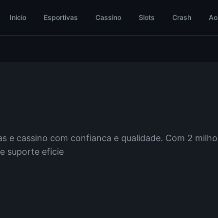
Inicio
Esportivas
Cassino
Slots
Crash
Ao
as e cassino com confianca e qualidade. Com 2 milho
e suporte eficie