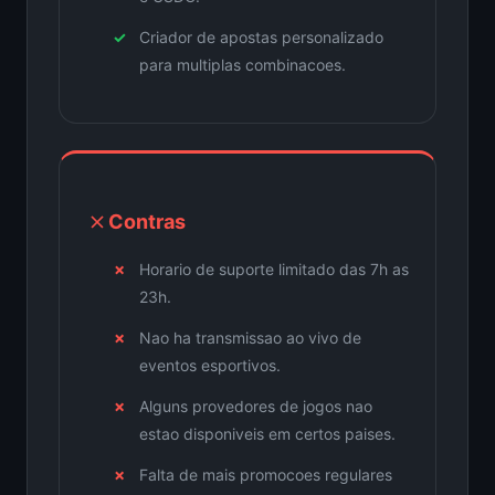
Criador de apostas personalizado
para multiplas combinacoes.
Contras
Horario de suporte limitado das 7h as
23h.
Nao ha transmissao ao vivo de
eventos esportivos.
Alguns provedores de jogos nao
estao disponiveis em certos paises.
Falta de mais promocoes regulares