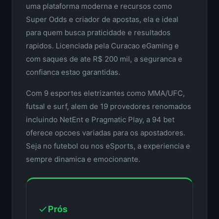
uma plataforma moderna e recursos como
Super Odds e criador de apostas, ela e ideal
para quem busca praticidade e resultados
rapidos. Licenciada pela Curacao eGaming e
com saques de ate R$ 200 mil, a seguranca e
confianca estao garantidas.
Com 9 esportes eletrizantes como MMA/UFC,
futsal e surf, alem de 19 provedores renomados
incluindo NetEnt e Pragmatic Play, a 94 bet
oferece opcoes variadas para os apostadores.
Seja no futebol ou nos eSports, a experiencia e
sempre dinamica e emocionante.
Prós