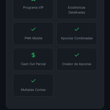
Programa VIP
Estatisticas
Detalhadas
PWA Mobile
Apostas Combinadas
Cash Out Parcial
Criador de Apostas
Multiplas Contas