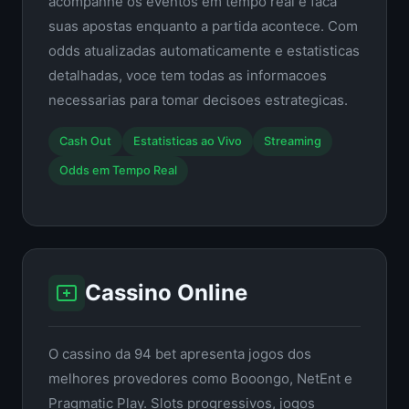
acompanhe os eventos em tempo real e faca
suas apostas enquanto a partida acontece. Com
odds atualizadas automaticamente e estatisticas
detalhadas, voce tem todas as informacoes
necessarias para tomar decisoes estrategicas.
Cash Out
Estatisticas ao Vivo
Streaming
Odds em Tempo Real
Cassino Online
O cassino da 94 bet apresenta jogos dos
melhores provedores como Booongo, NetEnt e
Pragmatic Play. Slots progressivos, jogos