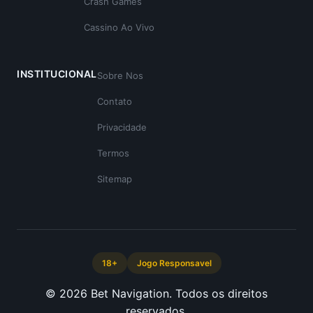
Crash Games
Cassino Ao Vivo
INSTITUCIONAL
Sobre Nos
Contato
Privacidade
Termos
Sitemap
18+
Jogo Responsavel
© 2026 Bet Navigation. Todos os direitos
reservados.