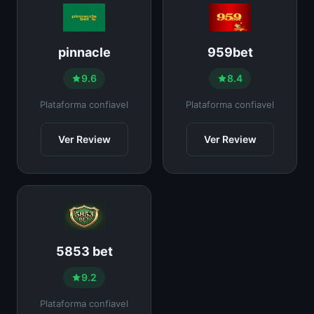
pinnacle
959bet
9.6
8.4
Plataforma confiavel
Plataforma confiavel
Ver Review
Ver Review
5853 bet
9.2
Plataforma confiavel