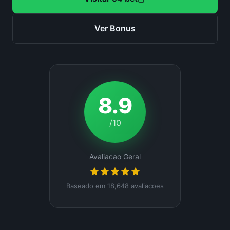
Ver Bonus
8.9
/10
Avaliacao Geral
Baseado em 18,648 avaliacoes