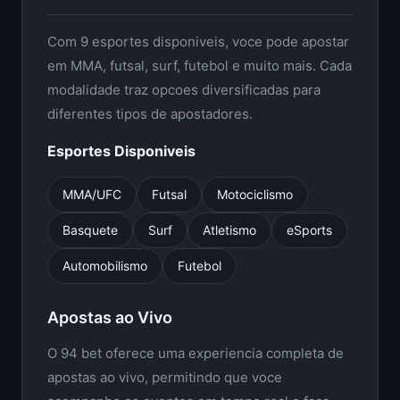
Com 9 esportes disponiveis, voce pode apostar
em MMA, futsal, surf, futebol e muito mais. Cada
modalidade traz opcoes diversificadas para
diferentes tipos de apostadores.
Esportes Disponiveis
MMA/UFC
Futsal
Motociclismo
Basquete
Surf
Atletismo
eSports
Automobilismo
Futebol
Apostas ao Vivo
O 94 bet oferece uma experiencia completa de
apostas ao vivo, permitindo que voce