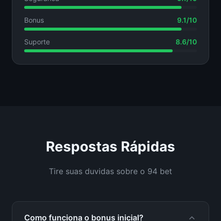
Bonus
9.1/10
Suporte
8.6/10
Respostas Rápidas
Tire suas duvidas sobre o 94 bet
Como funciona o bonus inicial?