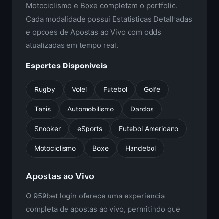
Motociclismo e Boxe completam o portfolio.
Cada modalidade possui Estatisticas Detalhadas
e opcoes de Apostas ao Vivo com odds
atualizadas em tempo real.
Esportes Disponiveis
Rugby
Volei
Futebol
Golfe
Tenis
Automobilismo
Dardos
Snooker
eSports
Futebol Americano
Motociclismo
Boxe
Handebol
Apostas ao Vivo
O 959bet login oferece uma experiencia
completa de apostas ao vivo, permitindo que