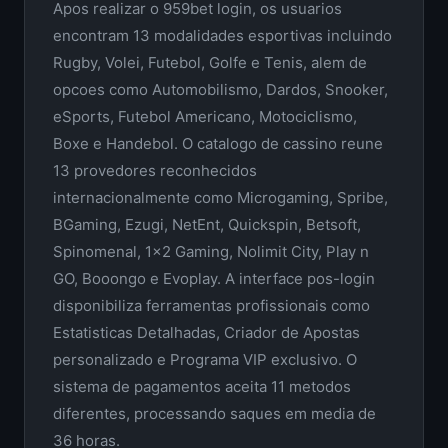
Apos realizar o 959bet login, os usuarios
encontram 13 modalidades esportivas incluindo
Rugby, Volei, Futebol, Golfe e Tenis, alem de
opcoes como Automobilismo, Dardos, Snooker,
eSports, Futebol Americano, Motociclismo,
Boxe e Handebol. O catalogo de cassino reune
13 provedores reconhecidos
internacionalmente como Microgaming, Spribe,
BGaming, Ezugi, NetEnt, Quickspin, Betsoft,
Spinomenal, 1x2 Gaming, Nolimit City, Play n
GO, Booongo e Evoplay. A interface pos-login
disponibiliza ferramentas profissionais como
Estatisticas Detalhadas, Criador de Apostas
personalizado e Programa VIP exclusivo. O
sistema de pagamentos aceita 11 metodos
diferentes, processando saques em media de
36 horas.