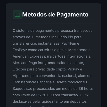
Metodos de Pagamento
O sistema de pagamentos processa transacoes
atraves de 11 metodos incluindo Pix para
transferencias instantaneas, Pay4Fun e
EcoPayz como carteiras digitais, Mastercard e
American Express para cartoes internacionais,
Mercado Pago integrando saldo existente,
Litecoin para privacidade cripto, PicPay e
Hipercard para conveniencia nacional, alem de
Transferencia Bancaria e Boleto tradicionais.
Saques sao processados em media de 36 horas
com limite de R$ 20.000 por transacao. O Pix
destaca-se pela rapidez tanto em depositos