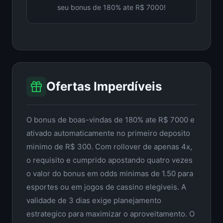
seu bonus de 180% ate R$ 7000!
Ofertas Imperdíveis
O bonus de boas-vindas de 180% ate R$ 7000 e
ativado automaticamente no primeiro deposito
minimo de R$ 300. Com rollover de apenas 4x,
o requisito e cumprido apostando quatro vezes
o valor do bonus em odds minimas de 1.50 para
esportes ou em jogos de cassino elegiveis. A
validade de 3 dias exige planejamento
estrategico para maximizar o aproveitamento. O