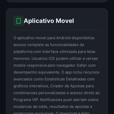
Aplicativo Movel
O aplicativo movel para Android disponibiliza
acesso completo as funcionalidades da
plataforma com interface otimizada para telas
menores. Usuarios iOS podem utilizar a versao
mobile responsiva pelo navegador Safari com
desempenho equivalente. O app inclui recursos
avancados como Estatisticas Detalhadas com
graficos interativos, Criador de Apostas para
combinacoes personalizadas e acesso direto ao
Programa VIP. Notificacoes push alertam sobre
mudancas de odds, resultados de apostas e
promocoes exclusivas. O download e feito