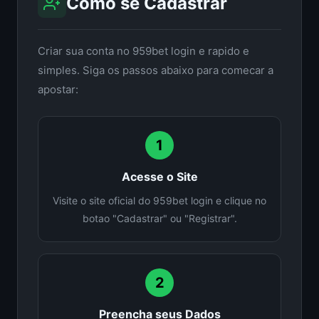
Como se Cadastrar
Criar sua conta no 959bet login e rapido e
simples. Siga os passos abaixo para comecar a
apostar:
1
Acesse o Site
Visite o site oficial do 959bet login e clique no
botao "Cadastrar" ou "Registrar".
2
Preencha seus Dados