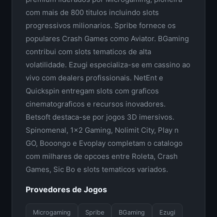
com mais de 800 titulos incluindo slots
progressivos milionarios. Spribe fornece os
populares Crash Games como Aviator. BGaming
contribui com slots tematicos de alta
volatilidade. Ezugi especializa-se em cassino ao
vivo com dealers profissionais. NetEnt e
Quickspin entregam slots com graficos
cinematograficos e recursos inovadores.
Betsoft destaca-se por jogos 3D imersivos.
Spinomenal, 1x2 Gaming, Nolimit City, Play n
GO, Booongo e Evoplay completam o catalogo
com milhares de opcoes entre Roleta, Crash
Games, Sic Bo e slots tematicos variados.
Provedores de Jogos
Microgaming
Spribe
BGaming
Ezugi