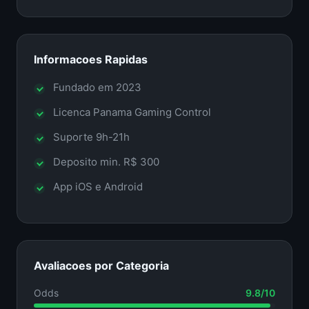
Informacoes Rapidas
Fundado em 2023
Licenca Panama Gaming Control
Suporte 9h-21h
Deposito min. R$ 300
App iOS e Android
Avaliacoes por Categoria
Odds
9.8/10