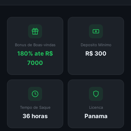
Bonus de Boas-vindas
Deposito Minimo
180% ate R$
R$ 300
7000
Tempo de Saque
Licenca
36 horas
Panama