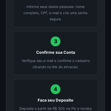
Informe seus dados pessoais: nome
completo, CPF, e-mail e crie uma senha
segura.
3
Confirme sua Conta
Verifique seu e-mail e confirme o cadastro
clicando no link de ativacao.
4
Faca seu Deposito
Deposite a partir de R$ 300 via Pix e receba