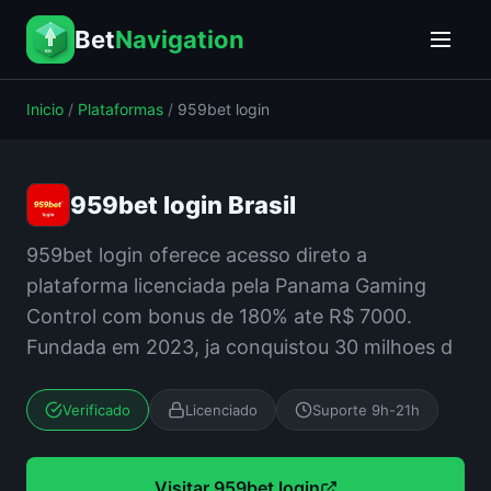
Bet
Navigation
Inicio
/
Plataformas
/
959bet login
959bet login Brasil
959bet login oferece acesso direto a
plataforma licenciada pela Panama Gaming
Control com bonus de 180% ate R$ 7000.
Fundada em 2023, ja conquistou 30 milhoes d
Verificado
Licenciado
Suporte 9h-21h
Visitar 959bet login