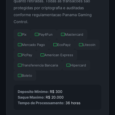
quanto retiradas. Todas as transacoes sao
protegidas por criptografia e auditadas
conforme regulamentacao Panama Gaming
Control.
Pix
Pay4Fun
Mastercard
Mercado Pago
EcoPayz
Litecoin
PicPay
American Express
Transferencia Bancaria
Hipercard
Boleto
Deposito Minimo:
R$ 300
Saque Maximo:
R$ 20.000
Tempo de Processamento:
36 horas