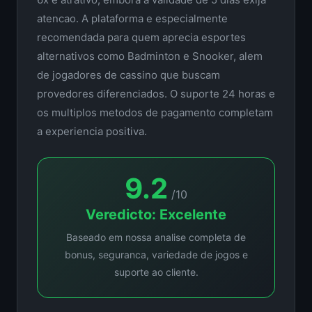
atencao. A plataforma e especialmente
recomendada para quem aprecia esportes
alternativos como Badminton e Snooker, alem
de jogadores de cassino que buscam
provedores diferenciados. O suporte 24 horas e
os multiplos metodos de pagamento completam
a experiencia positiva.
9.2
/10
Veredicto: Excelente
Baseado em nossa analise completa de
bonus, seguranca, variedade de jogos e
suporte ao cliente.