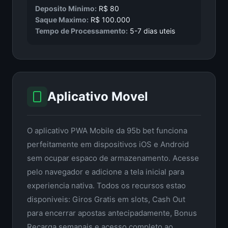
Deposito Minimo:
R$ 80
Saque Maximo:
R$ 100.000
Tempo de Processamento:
5-7 dias uteis
Aplicativo Movel
O aplicativo PWA Mobile da 95b bet funciona
perfeitamente em dispositivos iOS e Android
sem ocupar espaco de armazenamento. Acesse
pelo navegador e adicione a tela inicial para
experiencia nativa. Todos os recursos estao
disponiveis: Giros Gratis em slots, Cash Out
para encerrar apostas antecipadamente, Bonus
Recarga semanais e acesso completo ao