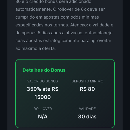
80 e o credito bonus sera adicionado
automaticamente. O rollover de 6x deve ser
cumprido em apostas com odds minimas
especificadas nos termos. Atencao: a validade e
de apenas 5 dias apos a ativacao, entao planeje
suas apostas estrategicamente para aproveitar
ao maximo a oferta.
Detalhes do Bonus
VALOR DO BONUS
DEPOSITO MINIMO
350% ate R$
R$ 80
15000
ROLLOVER
VALIDADE
N/A
30 dias