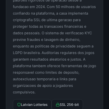
padroes rigorosos de operacao desde a
fundacao em 2024. Com 50 milhoes de usuarios
confiando na plataforma, a casa implementa
criptografia SSL de ultima geracao para
proteger todas as transacoes financeiras e
dados pessoais. O sistema de verificacao KYC
previne fraudes e lavagem de dinheiro,
enquanto as politicas de privacidade seguem a
LGPD brasileira. Auditorias regulares dos jogos
garantem resultados aleatorios e justos. A
plataforma tambem oferece ferramentas de jogo
responsavel como limites de deposito,
autoexclusao temporaria e links para
organizacoes de apoio a jogadores
compulsivos.
Latvian Lotteries
SSL 256-bit