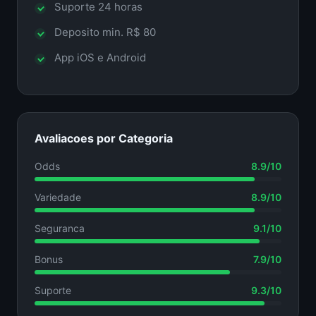
Suporte 24 horas
Deposito min. R$ 80
App iOS e Android
Avaliacoes por Categoria
Odds
8.9/10
Variedade
8.9/10
Seguranca
9.1/10
Bonus
7.9/10
Suporte
9.3/10