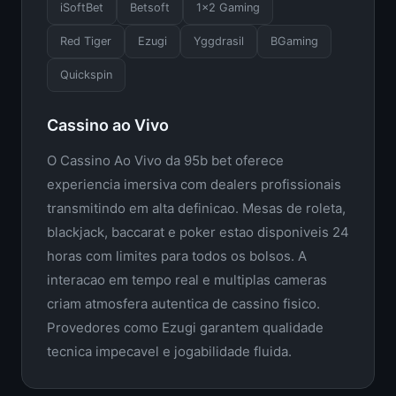
iSoftBet
Betsoft
1x2 Gaming
Red Tiger
Ezugi
Yggdrasil
BGaming
Quickspin
Cassino ao Vivo
O Cassino Ao Vivo da 95b bet oferece
experiencia imersiva com dealers profissionais
transmitindo em alta definicao. Mesas de roleta,
blackjack, baccarat e poker estao disponiveis 24
horas com limites para todos os bolsos. A
interacao em tempo real e multiplas cameras
criam atmosfera autentica de cassino fisico.
Provedores como Ezugi garantem qualidade
tecnica impecavel e jogabilidade fluida.