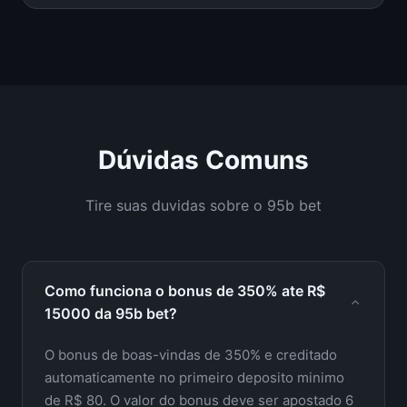
Dúvidas Comuns
Tire suas duvidas sobre o 95b bet
Como funciona o bonus de 350% ate R$
15000 da 95b bet?
O bonus de boas-vindas de 350% e creditado
automaticamente no primeiro deposito minimo
de R$ 80. O valor do bonus deve ser apostado 6