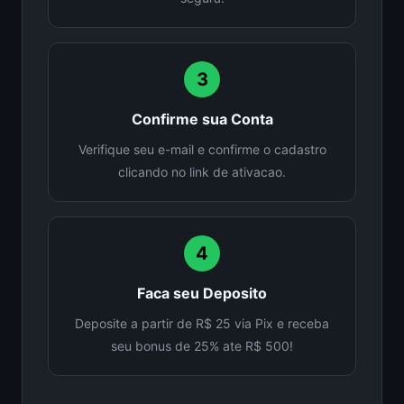
3
Confirme sua Conta
Verifique seu e-mail e confirme o cadastro
clicando no link de ativacao.
4
Faca seu Deposito
Deposite a partir de R$ 25 via Pix e receba
seu bonus de 25% ate R$ 500!