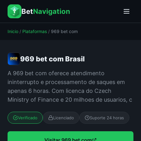
Bet
Navigation
Inicio
/
Plataformas
/
969 bet com
969 bet com Brasil
A 969 bet com oferece atendimento
ininterrupto e processamento de saques em
apenas 6 horas. Com licenca do Czech
Ministry of Finance e 20 milhoes de usuarios, c
Verificado
Licenciado
Suporte 24 horas
Visitar 969 bet com