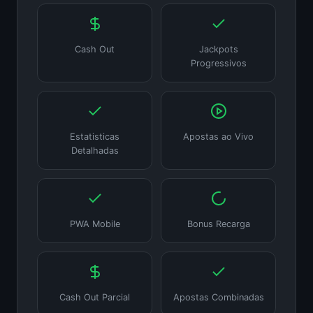
Cash Out
Jackpots
Progressivos
Estatisticas
Apostas ao Vivo
Detalhadas
PWA Mobile
Bonus Recarga
Cash Out Parcial
Apostas Combinadas