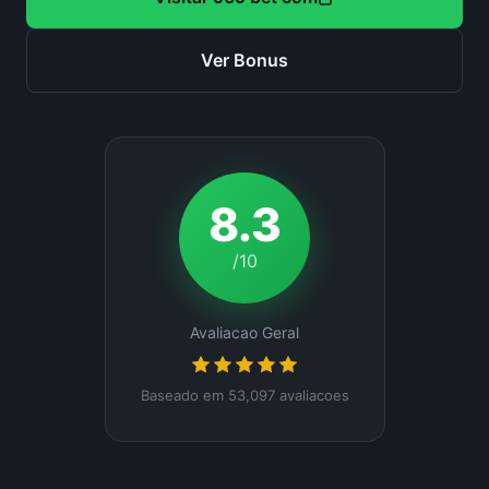
Ver Bonus
8.3
/10
Avaliacao Geral
Baseado em 53,097 avaliacoes