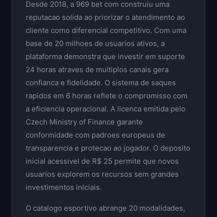
Desde 2018, a 969 bet com construiu uma
reputacao solida ao priorizar o atendimento ao
cliente como diferencial competitivo. Com uma
base de 20 milhoes de usuarios ativos, a
plataforma demonstra que investir em suporte
24 horas atraves de multiplos canais gera
confianca e fidelidade. O sistema de saques
rapidos em 6 horas reflete o compromisso com
a eficiencia operacional. A licenca emitida pelo
Czech Ministry of Finance garante
conformidade com padroes europeus de
transparencia e protecao ao jogador. O deposito
inicial acessivel de R$ 25 permite que novos
usuarios explorem os recursos sem grandes
investimentos iniciais.
O catalogo esportivo abrange 20 modalidades,