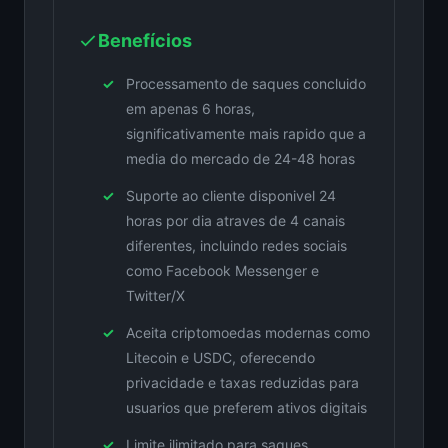
Benefícios
Processamento de saques concluido
em apenas 6 horas,
significativamente mais rapido que a
media do mercado de 24-48 horas
Suporte ao cliente disponivel 24
horas por dia atraves de 4 canais
diferentes, incluindo redes sociais
como Facebook Messenger e
Twitter/X
Aceita criptomoedas modernas como
Litecoin e USDC, oferecendo
privacidade e taxas reduzidas para
usuarios que preferem ativos digitais
Limite ilimitado para saques