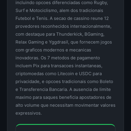
incluindo opcoes diferenciadas como Rugby,
Surf e Motociclismo, alem dos tradicionais
Futebol e Tenis. A secao de cassino reune 12
provedores reconhecidos internacionalmente,
com destaque para Thunderkick, BGaming,
Relax Gaming e Yggdrasil, que fornecem jogos
com graficos modernos e mecanicas
inovadoras. Os 7 metodos de pagamento
incluem Pix para transacoes instantaneas,
criptomoedas como Litecoin e USDC para
privacidade, e opcoes tradicionais como Boleto
e Transferencia Bancaria. A ausencia de limite
maximo para saques beneficia apostadores de
alto volume que necessitam movimentar valores
expressivos.