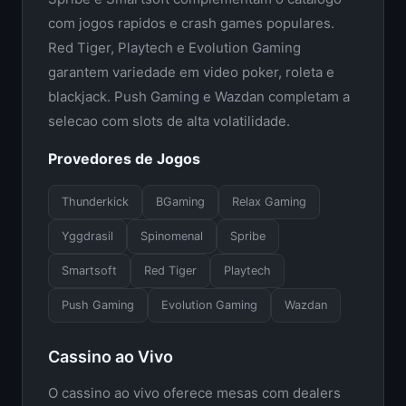
com jogos rapidos e crash games populares.
Red Tiger, Playtech e Evolution Gaming
garantem variedade em video poker, roleta e
blackjack. Push Gaming e Wazdan completam a
selecao com slots de alta volatilidade.
Provedores de Jogos
Thunderkick
BGaming
Relax Gaming
Yggdrasil
Spinomenal
Spribe
Smartsoft
Red Tiger
Playtech
Push Gaming
Evolution Gaming
Wazdan
Cassino ao Vivo
O cassino ao vivo oferece mesas com dealers