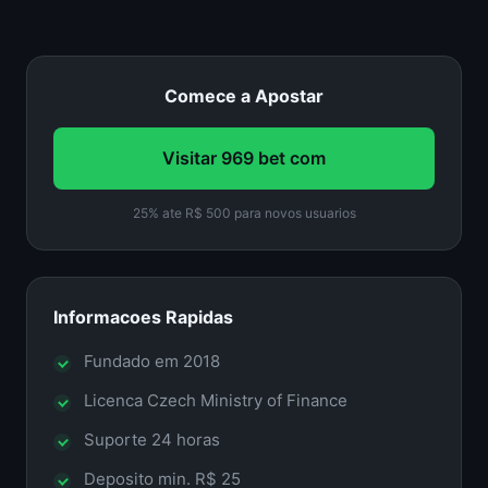
Comece a Apostar
Visitar 969 bet com
25% ate R$ 500 para novos usuarios
Informacoes Rapidas
Fundado em 2018
Licenca Czech Ministry of Finance
Suporte 24 horas
Deposito min. R$ 25