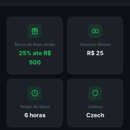
Bonus de Boas-vindas
Deposito Minimo
25% ate R$
R$ 25
500
Tempo de Saque
Licenca
6 horas
Czech