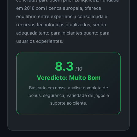
em 2018 com licenca europeia, oferece
equilibrio entre experiencia consolidada e
recursos tecnologicos atualizados, sendo
adequada tanto para iniciantes quanto para
usuarios experientes.
8.3
/10
Veredicto: Muito Bom
Baseado em nossa analise completa de
bonus, seguranca, variedade de jogos e
suporte ao cliente.