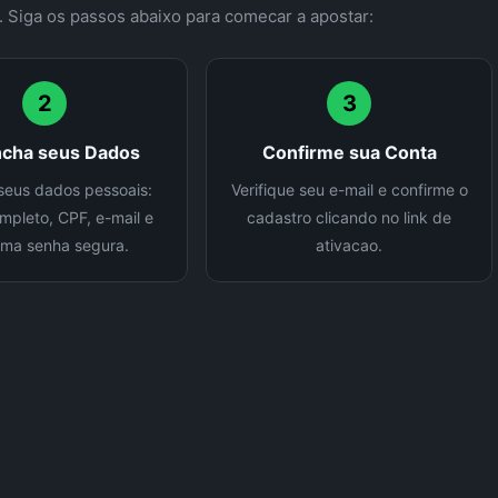
s. Siga os passos abaixo para comecar a apostar:
2
3
cha seus Dados
Confirme sua Conta
seus dados pessoais:
Verifique seu e-mail e confirme o
pleto, CPF, e-mail e
cadastro clicando no link de
uma senha segura.
ativacao.