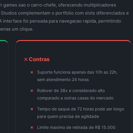
h games sao o carro-chefe, oferecendo multiplicadores
 Studios complementam o portfolio com slots diferenciados e
 interface foi pensada para navegacao rapida, permitindo
penas um clique.
Contras
Suporte funciona apenas das 10h as 22h,
sem atendimento 24 horas
Rollover de 38x e considerado alto
comparado a outras casas do mercado
Tempo de saque de 72 horas pode ser longo
para quem precisa de agilidade
Limite maximo de retirada de R$ 15.000