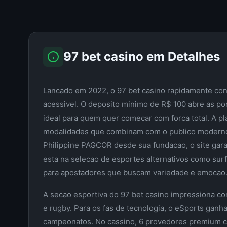
97 bet casino em Detalhes
Lancado em 2022, o 97 bet casino rapidamente con
acessivel. O deposito minimo de R$ 100 abre as p
ideal para quem quer comecar com forca total. A p
modalidades que combinam com o publico moderno: c
Philippine PAGCOR desde sua fundacao, o site gara
esta na selecao de esportes alternativos como surf 
para apostadores que buscam variedade e emocao
A secao esportiva do 97 bet casino impressiona co
e rugby. Para os fas de tecnologia, o eSports gan
campeonatos. No cassino, 6 provedores premium co