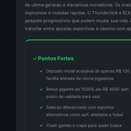
de ultima geracao e mecanicas inovadoras. Os cras
explosivos e rodadas rapidas. O Thunderkick e ELK
jackpots progressivos que podem mudar sua vida. A
transitar entre apostas esportivas e cassino com a
Pontos Fortes
Deposito inicial acessivel de apenas R$ 100
facilita entrada de novos jogadores
Bonus gigante de 1500% ate R$ 4000 sem
prazo de validade para usar
Selecao diferenciada com esportes
alternativos como surf, atletismo e futsal
Crash games e craps para quem busca