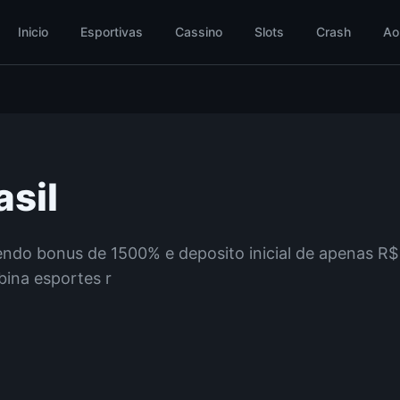
Inicio
Esportivas
Cassino
Slots
Crash
Ao
asil
endo bonus de 1500% e deposito inicial de apenas R$
bina esportes r