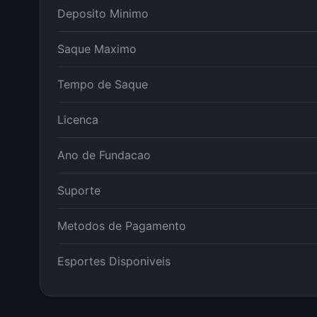
Deposito Minimo
Saque Maximo
Tempo de Saque
Licenca
Ano de Fundacao
Suporte
Metodos de Pagamento
Esportes Disponiveis